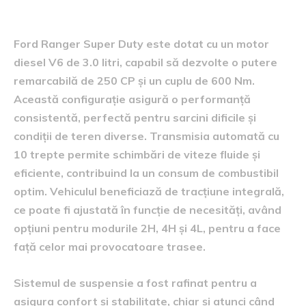
Specificații tehnice detaliate
Ford Ranger Super Duty este dotat cu un motor
diesel V6 de 3.0 litri, capabil să dezvolte o putere
remarcabilă de 250 CP și un cuplu de 600 Nm.
Această configurație asigură o performanță
consistentă, perfectă pentru sarcini dificile și
condiții de teren diverse. Transmisia automată cu
10 trepte permite schimbări de viteze fluide și
eficiente, contribuind la un consum de combustibil
optim. Vehiculul beneficiază de tracțiune integrală,
ce poate fi ajustată în funcție de necesități, având
opțiuni pentru modurile 2H, 4H și 4L, pentru a face
față celor mai provocatoare trasee.
Sistemul de suspensie a fost rafinat pentru a
asigura confort și stabilitate, chiar și atunci când