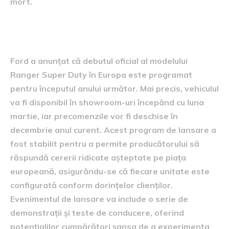
mort.
Data lansării în Europa
Ford a anunțat că debutul oficial al modelului
Ranger Super Duty în Europa este programat
pentru începutul anului următor. Mai precis, vehiculul
va fi disponibil în showroom-uri începând cu luna
martie, iar precomenzile vor fi deschise în
decembrie anul curent. Acest program de lansare a
fost stabilit pentru a permite producătorului să
răspundă cererii ridicate așteptate pe piața
europeană, asigurându-se că fiecare unitate este
configurată conform dorințelor clienților.
Evenimentul de lansare va include o serie de
demonstrații și teste de conducere, oferind
potențialilor cumpărători șansa de a experimenta