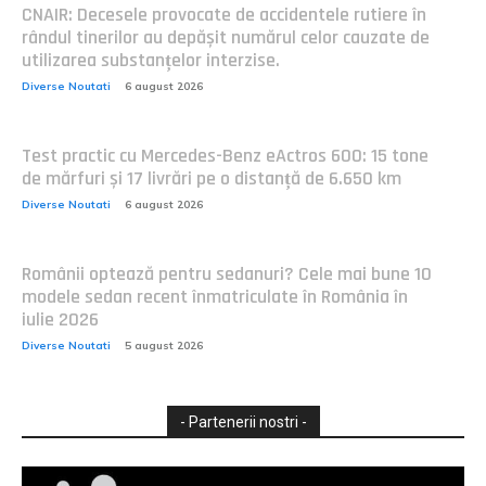
CNAIR: Decesele provocate de accidentele rutiere în
rândul tinerilor au depășit numărul celor cauzate de
utilizarea substanțelor interzise.
Diverse Noutati
6 august 2026
Test practic cu Mercedes-Benz eActros 600: 15 tone
de mărfuri și 17 livrări pe o distanță de 6.650 km
Diverse Noutati
6 august 2026
Românii optează pentru sedanuri? Cele mai bune 10
modele sedan recent înmatriculate în România în
iulie 2026
Diverse Noutati
5 august 2026
- Partenerii nostri -