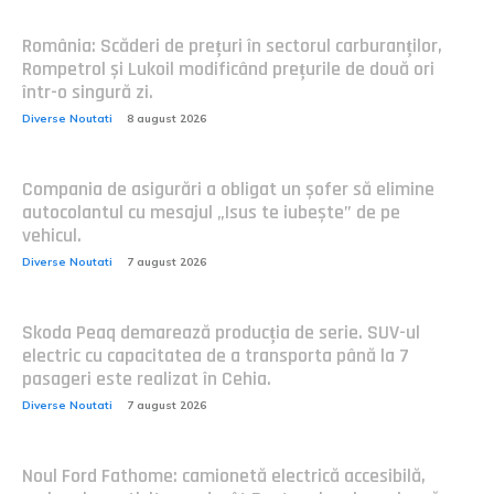
România: Scăderi de prețuri în sectorul carburanților,
Rompetrol și Lukoil modificând prețurile de două ori
într-o singură zi.
Diverse Noutati
8 august 2026
Compania de asigurări a obligat un șofer să elimine
autocolantul cu mesajul „Isus te iubește” de pe
vehicul.
Diverse Noutati
7 august 2026
Skoda Peaq demarează producția de serie. SUV-ul
electric cu capacitatea de a transporta până la 7
pasageri este realizat în Cehia.
Diverse Noutati
7 august 2026
Noul Ford Fathome: camionetă electrică accesibilă,