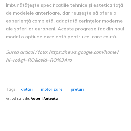
îmbunătățește specificațiile tehnice și estetica față
de modelele anterioare, dar reușește să ofere o
experiență completă, adaptată cerințelor moderne
ale șoferilor europeni. Aceste progrese fac din noul
model o opțiune excelentă pentru cei care caută.
Sursa articol / foto: https://news.google.com/home?
hl=ro&gl=RO&ceid=RO%3Aro
Tags:
dotări
motorizare
prețuri
Articol scris de:
Autorii Autoatu
Postari fresh: