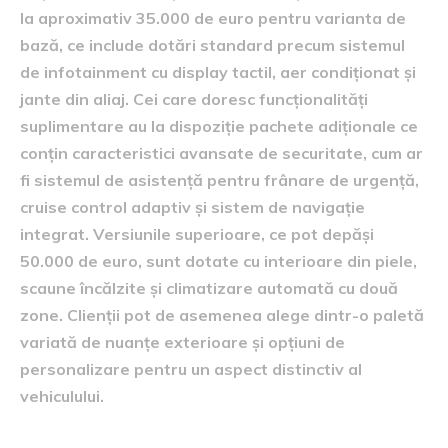
la aproximativ 35.000 de euro pentru varianta de
bază, ce include dotări standard precum sistemul
de infotainment cu display tactil, aer condiționat și
jante din aliaj. Cei care doresc funcționalități
suplimentare au la dispoziție pachete adiționale ce
conțin caracteristici avansate de securitate, cum ar
fi sistemul de asistență pentru frânare de urgență,
cruise control adaptiv și sistem de navigație
integrat. Versiunile superioare, ce pot depăși
50.000 de euro, sunt dotate cu interioare din piele,
scaune încălzite și climatizare automată cu două
zone. Clienții pot de asemenea alege dintr-o paletă
variată de nuanțe exterioare și opțiuni de
personalizare pentru un aspect distinctiv al
vehiculului.