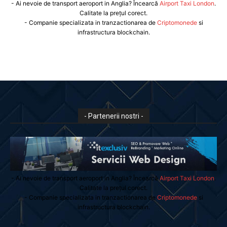
- Ai nevoie de transport aeroport in Anglia? Încearcă
Airport Taxi London
.
Calitate la prețul corect.
- Companie specializata in tranzactionarea de
Criptomonede
si
infrastructura blockchain.
- Partenerii nostri -
- Ai nevoie de transport aeroport in Anglia? Încearcă
Airport Taxi London
.
Calitate la prețul corect.
- Companie specializata in tranzactionarea de
Criptomonede
si
infrastructura blockchain.