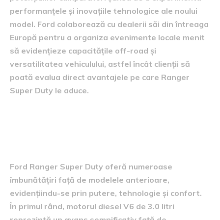
performanțele și inovațiile tehnologice ale noului
model. Ford colaborează cu dealerii săi din întreaga
Europă pentru a organiza evenimente locale menit
să evidențieze capacitățile off-road și
versatilitatea vehiculului, astfel încât clienții să
poată evalua direct avantajele pe care Ranger
Super Duty le aduce.
Comparativ cu modelele
anterioare
Ford Ranger Super Duty oferă numeroase
îmbunătățiri față de modelele anterioare,
evidențiindu-se prin putere, tehnologie și confort.
În primul rând, motorul diesel V6 de 3.0 litri
reprezintă un avans semnificativ față de