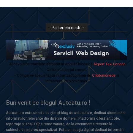
- Partenerii nostri -
- Ai nevoie de transport aeroport in Anglia? Încearcă
Airport Taxi London
.
Calitate la prețul corect.
- Companie specializata in tranzactionarea de
Criptomonede
si
infrastructura blockchain.
Bun venit pe blogul Autoatu.ro !
Autoatu.ro este un site de știri și blog de actualitate, dedicat diseminării
informațiilor relevante din diverse domenii. Platforma oferă articole,
reportaje și analize pe teme variate, de la evenimente recente la
subiecte de interes specializat. Este un spațiu digital dedicat informării