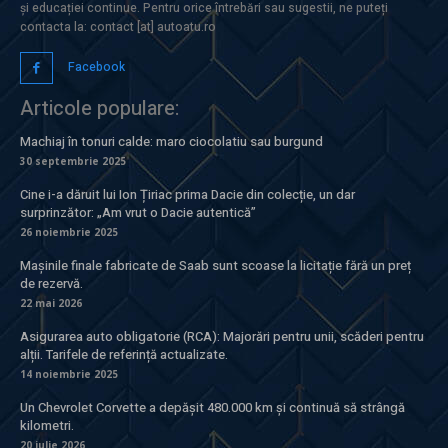
și educației continue. Pentru orice întrebări sau sugestii, ne puteți
contacta la: contact [at] autoatu.ro
Facebook
Articole populare:
Machiaj în tonuri calde: maro ciocolatiu sau burgund
30 septembrie 2025
Cine i-a dăruit lui Ion Țiriac prima Dacie din colecție, un dar
surprinzător: „Am vrut o Dacie autentică”
26 noiembrie 2025
Mașinile finale fabricate de Saab sunt scoase la licitație fără un preț
de rezervă.
22 mai 2026
Asigurarea auto obligatorie (RCA): Majorări pentru unii, scăderi pentru
alții. Tarifele de referință actualizate.
14 noiembrie 2025
Un Chevrolet Corvette a depășit 480.000 km și continuă să strângă
kilometri.
20 iulie 2026