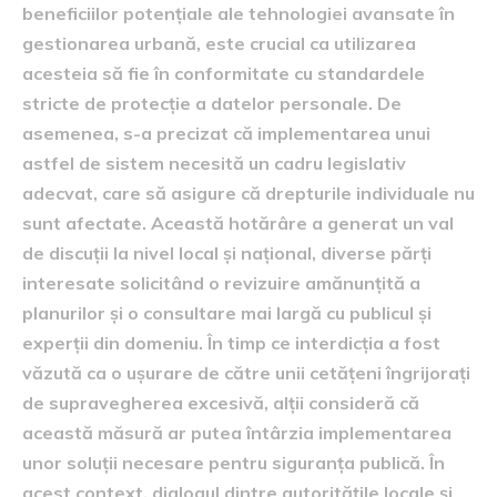
beneficiilor potențiale ale tehnologiei avansate în
gestionarea urbană, este crucial ca utilizarea
acesteia să fie în conformitate cu standardele
stricte de protecție a datelor personale. De
asemenea, s-a precizat că implementarea unui
astfel de sistem necesită un cadru legislativ
adecvat, care să asigure că drepturile individuale nu
sunt afectate. Această hotărâre a generat un val
de discuții la nivel local și național, diverse părți
interesate solicitând o revizuire amănunțită a
planurilor și o consultare mai largă cu publicul și
experții din domeniu. În timp ce interdicția a fost
văzută ca o ușurare de către unii cetățeni îngrijorați
de supravegherea excesivă, alții consideră că
această măsură ar putea întârzia implementarea
unor soluții necesare pentru siguranța publică. În
acest context, dialogul dintre autoritățile locale și