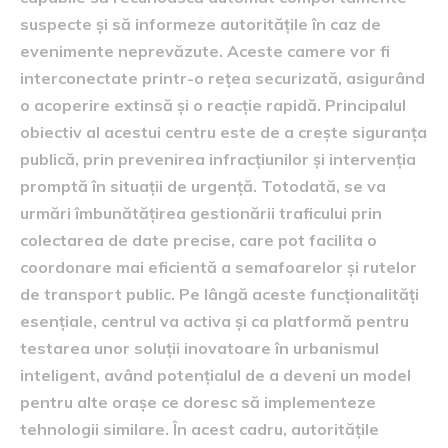
suspecte și să informeze autoritățile în caz de
evenimente neprevăzute. Aceste camere vor fi
interconectate printr-o rețea securizată, asigurând
o acoperire extinsă și o reacție rapidă. Principalul
obiectiv al acestui centru este de a crește siguranța
publică, prin prevenirea infracțiunilor și intervenția
promptă în situații de urgență. Totodată, se va
urmări îmbunătățirea gestionării traficului prin
colectarea de date precise, care pot facilita o
coordonare mai eficientă a semafoarelor și rutelor
de transport public. Pe lângă aceste funcționalități
esențiale, centrul va activa și ca platformă pentru
testarea unor soluții inovatoare în urbanismul
inteligent, având potențialul de a deveni un model
pentru alte orașe ce doresc să implementeze
tehnologii similare. În acest cadru, autoritățile