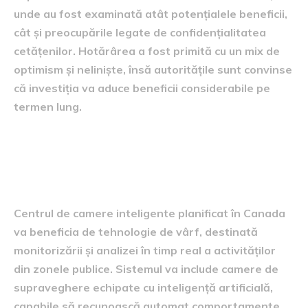
unde au fost examinată atât potențialele beneficii,
cât și preocupările legate de confidențialitatea
cetățenilor. Hotărârea a fost primită cu un mix de
optimism și neliniște, însă autoritățile sunt convinse
că investiția va aduce beneficii considerabile pe
termen lung.
Funcțiile și scopul centrului de
camere inteligente
Centrul de camere inteligente planificat în Canada
va beneficia de tehnologie de vârf, destinată
monitorizării și analizei în timp real a activităților
din zonele publice. Sistemul va include camere de
supraveghere echipate cu inteligență artificială,
capabile să recunoască automat comportamente