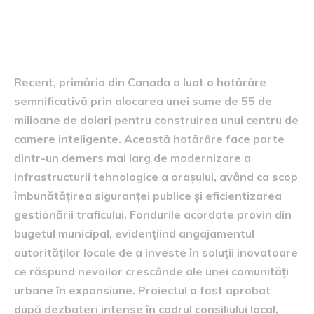
Hotărârea primăriei și
distribuția fondurilor
Recent, primăria din Canada a luat o hotărâre
semnificativă prin alocarea unei sume de 55 de
milioane de dolari pentru construirea unui centru de
camere inteligente. Această hotărâre face parte
dintr-un demers mai larg de modernizare a
infrastructurii tehnologice a orașului, având ca scop
îmbunătățirea siguranței publice și eficientizarea
gestionării traficului. Fondurile acordate provin din
bugetul municipal, evidențiind angajamentul
autorităților locale de a investe în soluții inovatoare
ce răspund nevoilor crescânde ale unei comunități
urbane în expansiune. Proiectul a fost aprobat
după dezbateri intense în cadrul consiliului local,