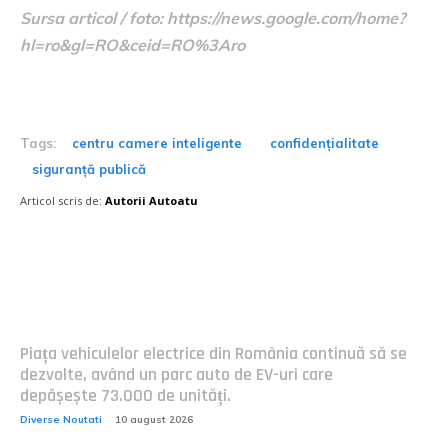
Sursa articol / foto: https://news.google.com/home?
hl=ro&gl=RO&ceid=RO%3Aro
Tags:
centru camere inteligente
confidențialitate
siguranță publică
Articol scris de:
Autorii Autoatu
Postari fresh:
Piața vehiculelor electrice din România continuă să se
dezvolte, având un parc auto de EV-uri care
depășește 73.000 de unități.
Diverse Noutati
10 august 2026