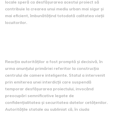
locale speră ca desfășurarea acestui proiect să
contribuie la crearea unui mediu urban mai sigur și
mai eficient, îmbunătățind totodată calitatea vieții
locuitorilor.
Reacția autorităților și
interdicția recentă
Reacția autorităților a fost promptă și decisivă, în
urma anunțului primăriei referitor la construcția
centrului de camere inteligente. Statul a intervenit
prin emiterea unei interdicții care suspendă
temporar desfășurarea proiectului, invocând
preocupări semnificative legate de
confidențialitatea și securitatea datelor cetățenilor.
Autoritățile statale au subliniat că, în ciuda