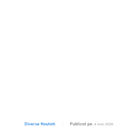
Se poate și la alții! Canada:
Autoritățile locale au
destinat 55 mil. $ pentru
un centru de camere
inteligente, statul le-a
interzis recent.
Diverse Noutati
Publicat pe:
4 mai 2026