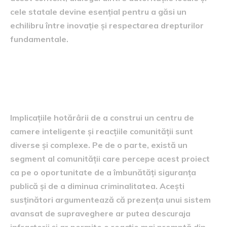
cele statale devine esențial pentru a găsi un
echilibru între inovație și respectarea drepturilor
fundamentale.
Implicațiile și reacțiile
comunității
Implicațiile hotărârii de a construi un centru de
camere inteligente și reacțiile comunității sunt
diverse și complexe. Pe de o parte, există un
segment al comunității care percepe acest proiect
ca pe o oportunitate de a îmbunătăți siguranța
publică și de a diminua criminalitatea. Acești
susținători argumentează că prezența unui sistem
avansat de supraveghere ar putea descuraja
infractorii și ar permite o reacție mai promptă din