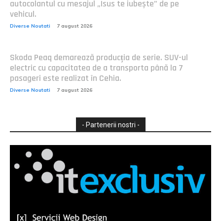
autocolantul cu mesajul „Isus te iubește” de pe
vehicul.
Diverse Noutati
7 august 2026
Skoda Peaq demarează producția de serie. SUV-ul
electric cu capacitatea de a transporta până la 7
pasageri este realizat în Cehia.
Diverse Noutati
7 august 2026
- Partenerii nostri -