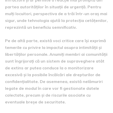
partea autorităților în situații de urgență. Pentru
mulți locuitori, perspectiva de a trăi într-un oraș mai
sigur, unde tehnologia ajută la protecția cetățenilor,
reprezintă un beneficiu semnificativ.
Pe de altă parte, există voci critice care își exprimă
temerile cu privire la impactul asupra intimității și
libertăților personale. Anumiți membri ai comunității
sunt îngrijorați că un sistem de supraveghere atât
de extins ar putea conduce la o monitorizare
excesivă și la posibile încălcări ale drepturilor de
confidențialitate. De asemenea, există nelămuriri
legate de modul în care vor fi gestionate datele
colectate, precum și de riscurile asociate cu
eventuale breșe de securitate.