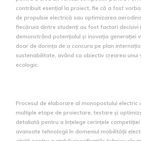
contribuit esențial la proiect, fie că a fost vor
de propulsie electrică sau optimizarea aerodina
fiecăruia dintre studenți au fost factori decisivi
demonstrând potențialul și inovația generației v
doar de dorința de a concura pe plan internațion
sustenabilitate, având ca obiectiv crearea unui 
ecologic.
procesul de dezvoltare al m
Procesul de elaborare al monopostului electric A
multiple etape de proiectare, testare și optimiz
detaliată pentru a înțelege cerințele competiție
avansate tehnologii în domeniul mobilității ele
vitală pentru a stabili specificațiile tehnice al