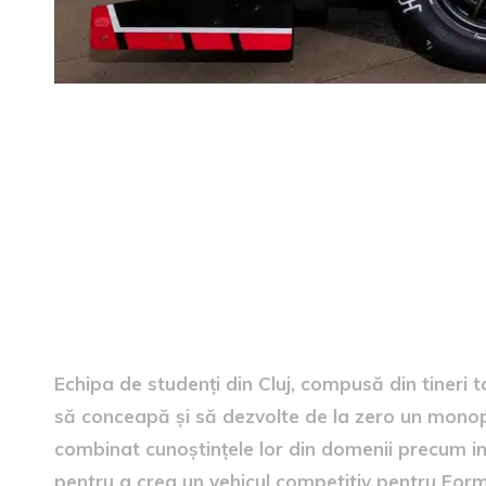
creația echipei studentilor d
Echipa de studenți din Cluj, compusă din tineri ta
să conceapă și să dezvolte de la zero un monopo
combinat cunoștințele lor din domenii precum ing
pentru a crea un vehicul competitiv pentru For