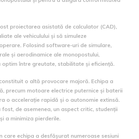
ost proiectarea asistată de calculator (CAD),
ate ale vehiculului și să simuleze
operare. Folosind software-uri de simulare,
rale și aerodinamice ale monopostului,
optim între greutate, stabilitate și eficiență.
 constituit o altă provocare majoră. Echipa a
 precum motoare electrice puternice și baterii
ra o accelerație rapidă și o autonomie extinsă.
 fost, de asemenea, un aspect critic, studenții
i a minimiza pierderile.
, în care echipa a desfășurat numeroase sesiuni