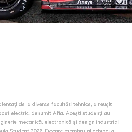
in Cluj
lentați de la diverse facultăți tehnice, a reușit
st electric, denumit Afia. Acești studenți au
inerie mecanică, electronică și design industrial
mula Student 2026. Fiecare membru al echipei a