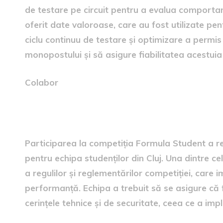
de testare pe circuit pentru a evalua comportamen
oferit date valoroase, care au fost utilizate pent
ciclu continuu de testare și optimizare a permi
monopostului și să asigure fiabilitatea acestuia 
Colabor
provocările competiției Fo
Participarea la competiția Formula Student a re
pentru echipa studenților din Cluj. Una dintre ce
a regulilor și reglementărilor competiției, care 
performanță. Echipa a trebuit să se asigure că
cerințele tehnice și de securitate, ceea ce a impli