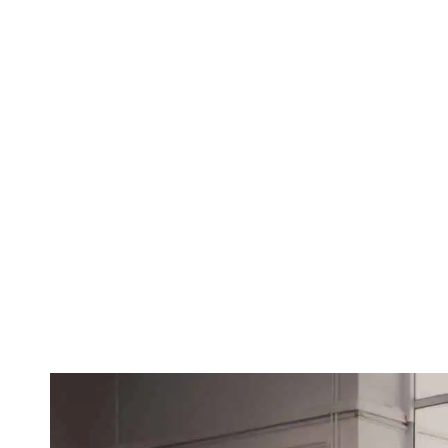
Studenții din 
monopost e