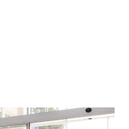
emelie Afia, un
iei Formula