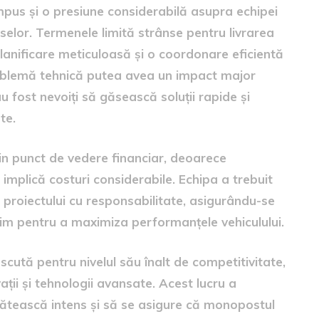
mpus și o presiune considerabilă asupra echipei
rselor. Termenele limită strânse pentru livrarea
planificare meticuloasă și o coordonare eficientă
problemă tehnică putea avea un impact major
u fost nevoiți să găsească soluții rapide și
te.
n punct de vedere financiar, deoarece
mplică costuri considerabile. Echipa a trebuit
 proiectului cu responsabilitate, asigurându-se
ptim pentru a maximiza performanțele vehiculului.
cută pentru nivelul său înalt de competitivitate,
ții și tehnologii avansate. Acest lucru a
gătească intens și să se asigure că monopostul