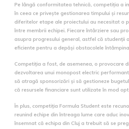
Pe lângă conformitatea tehnică, competiția a i
în ceea ce privește gestionarea timpului și resu
diferitelor etape ale proiectului au necesitat o 
între membrii echipei. Fiecare întârziere sau 
asupra progresului general, astfel că studenții a
eficiente pentru a depăși obstacolele întâmpina
Competiția a fost, de asemenea, o provocare di
dezvoltarea unui monopost electric performant i
să atragă sponsorizări și să gestioneze bugetul
că resursele financiare sunt utilizate în mod o
În plus, competiția Formula Student este recunos
reunind echipe din întreaga lume care aduc inova
însemnat că echipa din Cluj a trebuit să se pre