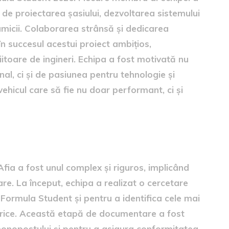
ba de proiectarea șasiului, dezvoltarea sistemului
micii. Colaborarea strânsă și dedicarea
 în succesul acestui proiect ambițios,
iitoare de ingineri. Echipa a fost motivată nu
al, ci și de pasiunea pentru tehnologie și
vehicul care să fie nu doar performant, ci și
onopostului electric
fia a fost unul complex și riguros, implicând
are. La început, echipa a realizat o cercetare
i Formula Student și pentru a identifica cele mai
ctrice. Această etapă de documentare a fost
e monopostului și pentru a asigura conformitatea