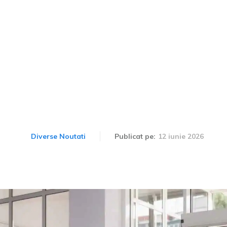
Cluj au dezvoltat de la t
lectric destinat competiț
Student 2026.
12 iunie 2026
Diverse Noutati
Publicat pe: