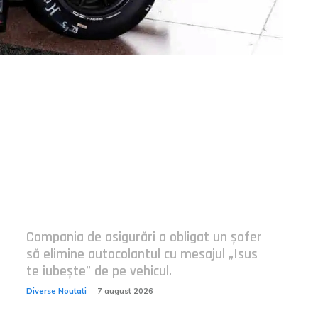
Postari fresh:
Compania de asigurări a obligat un șofer
să elimine autocolantul cu mesajul „Isus
te iubește” de pe vehicul.
Diverse Noutati
7 august 2026