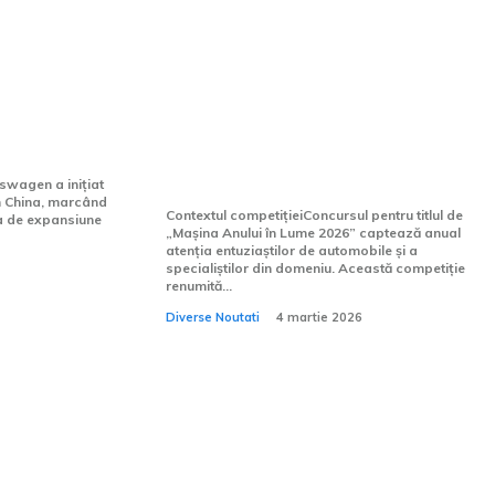
ul
BMW iX3, finalist pentru
 ID. Unyx
premiul „Mașina Anului în
a fost
Lume 2026”. Care sunt
oi ani.
concurenții modelului
german?
swagen a inițiat
în China, marcând
Contextul competițieiConcursul pentru titlul de
sa de expansiune
„Mașina Anului în Lume 2026” captează anual
atenția entuziaștilor de automobile și a
specialiștilor din domeniu. Această competiție
renumită...
Diverse Noutati
4 martie 2026