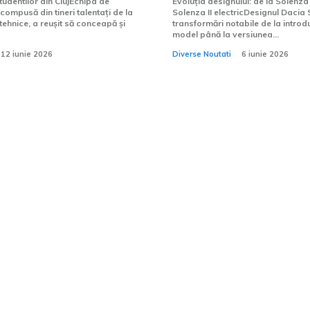
tudentilor din ClujEchipa de
Evoluția designului: de la Solenza 
 compusă din tineri talentați de la
Solenza II electricDesignul Dacia 
 tehnice, a reușit să conceapă și
transformări notabile de la introd
model până la versiunea...
12 iunie 2026
Diverse Noutati
6 iunie 2026