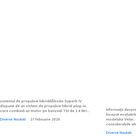
Škoda Superb iV lansează un
Land Rove
nou sistem de motorizare
variantă 
hibrid plug-in
electrică, 
acest an.
sistemul de propulsie hibridăŠkoda Superb iV
dispune de un sistem de propulsie hibrid plug-in,
Informații despr
care combină un motor pe benzină TSI de 1.4 litri...
început evaluări
modelului Velar,
Diverse Noutati
27 februarie 2026
considerabile atâ
Diverse Noutati