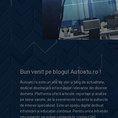
- Ai nev
- Co
Bun venit pe blogul Autoatu.ro !
Autoatu.ro este un site de știri și blog de actualitate,
dedicat diseminării informațiilor relevante din diverse
domenii. Platforma oferă articole, reportaje și analize
pe teme variate, de la evenimente recente la subiecte
de interes specializat. Este un spațiu digital dedicat
informării și educației continue. Pentru orice întrebări
sau sugestii, ne puteți contacta la: contact [at]