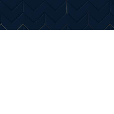
Entertainment
Diverse Noutati
Home & Dec
ric