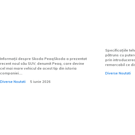
Skoda îi oferă lumii cea mai
Xiaomi in
impunătoare SUV din
de 1.000 d
întreaga sa istorie: Noua
rivalizând
Peaq, echipată cu 7 locuri și o
Cayenne T
autonomie de 600 km.
Specificațiile te
pătruns cu puter
Informații despre Skoda PeaqSkoda a prezentat
prin introducere
recent noul său SUV, denumit Peaq, care devine
remarcabil ce di
cel mai mare vehicul de acest tip din istoria
companiei....
Diverse Noutati
Diverse Noutati
5 iunie 2026