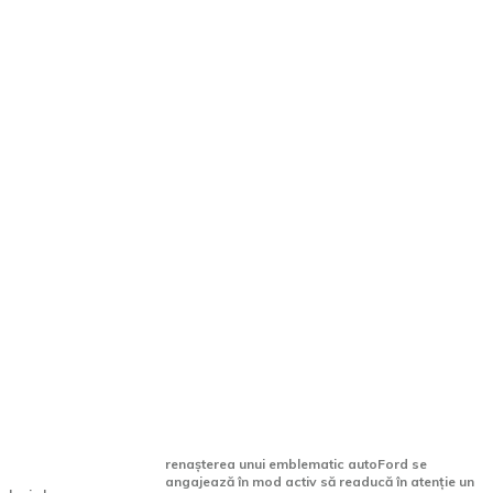
 SUV
Ford ar putea relansa un
u cei
model iconic: un sedan cu
ții
patru uși, cel mai probabil
imat
electric.
renașterea unui emblematic autoFord se
angajează în mod activ să readucă în atenție un