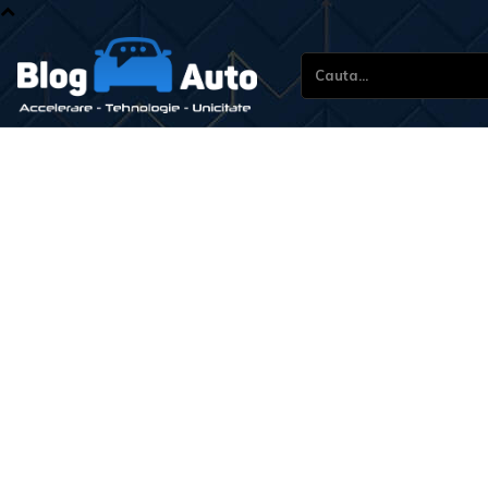
Cauta...
St