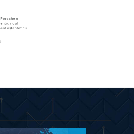
noul
ctric
cePorsche a
pentru noul
ent așteptat cu
5