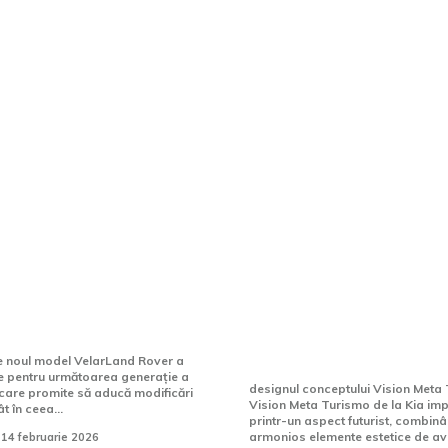
r evaluează noua
Kia dezvăluie concep
Velar cu motorizare
Meta Turismo: un ve
care va fi lansată în
electric ce trezește 
din trecut și antici
viitorul
e noul model VelarLand Rover a
le pentru următoarea generație a
designul conceptului Vision Meta
 care promite să aducă modificări
Vision Meta Turismo de la Kia im
t în ceea...
printr-un aspect futurist, combin
armonios elemente estetice de av
14 februarie 2026