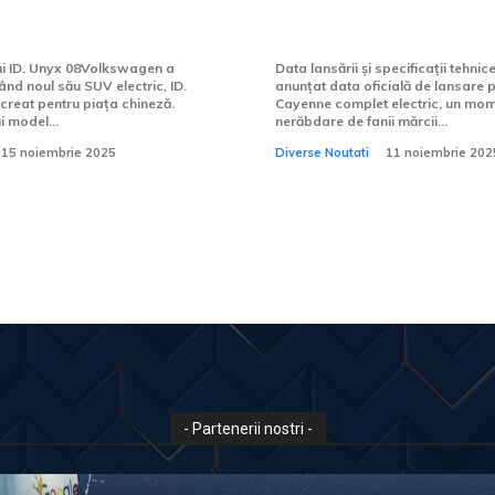
n SUV electric
în care va fi lansat 
ieței chineze
Cayenne complet ele
ui ID. Unyx 08Volkswagen a
Data lansării și specificații tehni
nd noul său SUV electric, ID.
anunțat data oficială de lansare 
creat pentru piața chineză.
Cayenne complet electric, un mom
 model...
nerăbdare de fanii mărcii...
15 noiembrie 2025
Diverse Noutati
11 noiembrie 202
- Partenerii nostri -