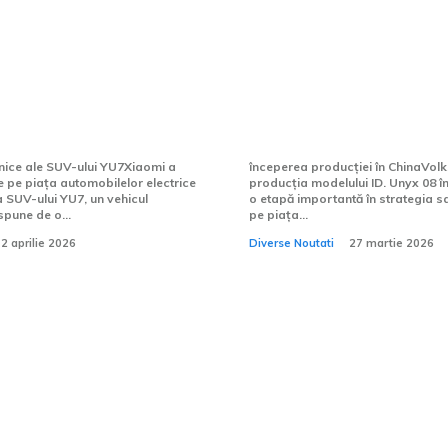
troduce o variantă
Volkswagen dă start
e CP a SUV-ului YU7,
producției modelului
 direct cu Porsche
08 în China. SUV-ul 
urbo electric.
dezvoltat în numai d
hnice ale SUV-ului YU7Xiaomi a
începerea producției în ChinaVolk
e pe piața automobilelor electrice
producția modelului ID. Unyx 08 
a SUV-ului YU7, un vehicul
o etapă importantă în strategia 
spune de o...
pe piața...
2 aprilie 2026
Diverse Noutati
27 martie 2026