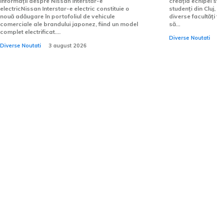
Informații despre Nissan Interstar-e
creația echipei s
electricNissan Interstar-e electric constituie o
studenți din Cluj,
nouă adăugare în portofoliul de vehicule
diverse facultăți
comerciale ale brandului japonez, fiind un model
să...
complet electrificat....
Diverse Noutati
Diverse Noutati
3 august 2026