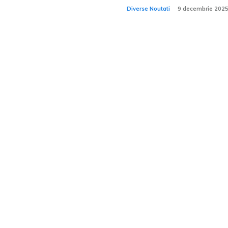
Diverse Noutati
9 decembrie 202
n dezvăluie ID.
Porsche dezvăluie 