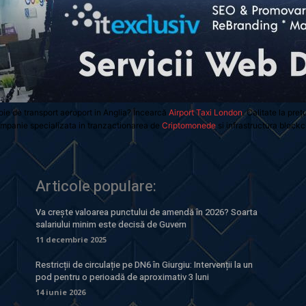
oie de transport aeroport in Anglia? Încearcă
Airport Taxi London
. Calitate la preț
mpanie specializata in tranzactionarea de
Criptomonede
si infrastructura blockc
Articole populare:
Va crește valoarea punctului de amendă în 2026? Soarta
salariului minim este decisă de Guvern
11 decembrie 2025
Restricții de circulație pe DN6 în Giurgiu: Intervenții la un
pod pentru o perioadă de aproximativ 3 luni
14 iunie 2026