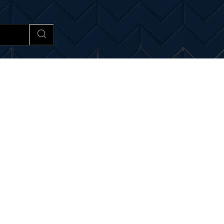
Afaceri si Industrii
Cultura si 
iri si noutati despre:
elect