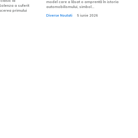
clasic la
model care a lăsat o amprentă în istoria
Solenza a suferit
automobilismului, simbol...
ucerea primului
Diverse Noutati
5 iunie 2026