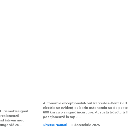
tul Vision
Mercedes-Benz GLB electric
hicul
nou, având o autonomie ce
amintiri
depășește 600 km, și o
pează
variantă hibridă în curând
Autonomie excepționalăNoul Mercedes-Benz GLB
electric se evidențiază prin autonomia sa de peste
 TurismoDesignul
600 km cu o singură încărcare. Această trăsătură îl
presionează
poziționează în topul...
ând într-un mod
angardă cu...
Diverse Noutati
8 decembrie 2025