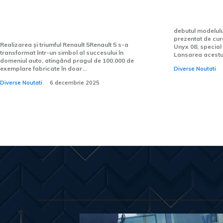
de unități fabricate în 15 luni.
Unyx 08, u
Ce se întâmplă în continuare
destinat p
cu modelul electric?
debutul modelul
prezentat de curâ
Realizarea și triumful Renault 5Renault 5 s-a
Unyx 08, special 
transformat într-un simbol al succesului în
Lansarea acestui
domeniul auto, atingând pragul de 100.000 de
exemplare fabricate în doar...
Diverse Noutati
Diverse Noutati
6 decembrie 2025