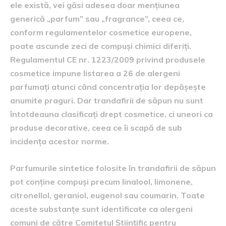
ele există, vei găsi adesea doar mențiunea
generică „parfum” sau „fragrance”, ceea ce,
conform regulamentelor cosmetice europene,
poate ascunde zeci de compuși chimici diferiți.
Regulamentul CE nr. 1223/2009 privind produsele
cosmetice impune listarea a 26 de alergeni
parfumați atunci când concentrația lor depășește
anumite praguri. Dar trandafirii de săpun nu sunt
întotdeauna clasificați drept cosmetice, ci uneori ca
produse decorative, ceea ce îi scapă de sub
incidența acestor norme.
Parfumurile sintetice folosite în trandafirii de săpun
pot conține compuși precum linalool, limonene,
citronellol, geraniol, eugenol sau coumarin. Toate
aceste substanțe sunt identificate ca alergeni
comuni de către Comitetul Științific pentru