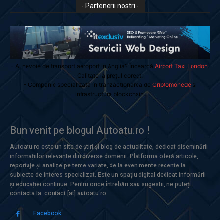
- Partenerii nostri -
- Ai nevoie de transport aeroport in Anglia? Încearcă
Airport Taxi London
.
Calitate la prețul corect.
- Companie specializata in tranzactionarea de
Criptomonede
si
infrastructura blockchain.
Bun venit pe blogul Autoatu.ro !
Autoatu.ro este un site de știri și blog de actualitate, dedicat diseminării
informațiilor relevante din diverse domenii. Platforma oferă articole,
reportaje și analize pe teme variate, de la evenimente recente la
subiecte de interes specializat. Este un spațiu digital dedicat informării
și educației continue. Pentru orice întrebări sau sugestii, ne puteți
contacta la: contact [at] autoatu.ro
Facebook