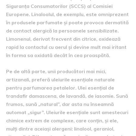
Siguranța Consumatorilor (SCCS) al Comisiei
Europene. Linaloolul, de exemplu, este omniprezent
în produsele parfumate și poate provoca dermatită
de contact alergică la persoanele sensibilizate.
Limonenul, derivat frecvent din citrice, oxidează
rapid la contactul cu aerul și devine mult mai iritant
în forma sa oxidată decât în cea proaspătă.
Pe de altă parte, unii producători mai mici,
artizanali, preferă uleiurile esențiale naturale
pentru parfumarea petalelor. Ulei esențial de
trandafir damascena, de lavandă, de iasomie. Sună
frumos, sună „natural”, dar asta nu înseamnă
automat „sigur”. Uleiurile esențiale sunt amestecuri
chimice extrem de complexe, care conțin, și ele,
mulți dintre aceiași alergeni: linalool, geraniol,