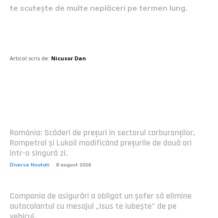
te scutește de multe neplăceri pe termen lung.
Articol scris de:
Nicusor Dan
Postari fresh:
România: Scăderi de prețuri în sectorul carburanților,
Rompetrol și Lukoil modificând prețurile de două ori
într-o singură zi.
Diverse Noutati
8 august 2026
Compania de asigurări a obligat un șofer să elimine
autocolantul cu mesajul „Isus te iubește” de pe
vehicul.