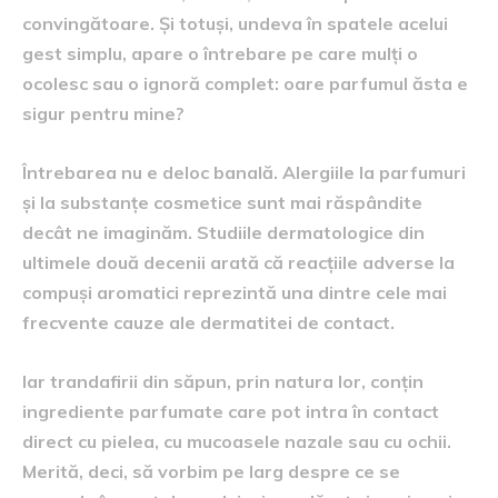
convingătoare. Și totuși, undeva în spatele acelui
gest simplu, apare o întrebare pe care mulți o
ocolesc sau o ignoră complet: oare parfumul ăsta e
sigur pentru mine?
Întrebarea nu e deloc banală. Alergiile la parfumuri
și la substanțe cosmetice sunt mai răspândite
decât ne imaginăm. Studiile dermatologice din
ultimele două decenii arată că reacțiile adverse la
compuși aromatici reprezintă una dintre cele mai
frecvente cauze ale dermatitei de contact.
Iar trandafirii din săpun, prin natura lor, conțin
ingrediente parfumate care pot intra în contact
direct cu pielea, cu mucoasele nazale sau cu ochii.
Merită, deci, să vorbim pe larg despre ce se