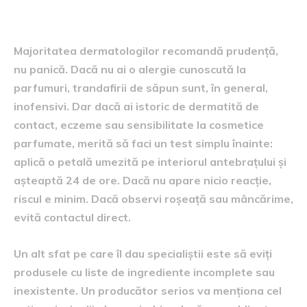
Ce spun dermatologii
Majoritatea dermatologilor recomandă prudență,
nu panică. Dacă nu ai o alergie cunoscută la
parfumuri, trandafirii de săpun sunt, în general,
inofensivi. Dar dacă ai istoric de dermatită de
contact, eczeme sau sensibilitate la cosmetice
parfumate, merită să faci un test simplu înainte:
aplică o petală umezită pe interiorul antebrațului și
așteaptă 24 de ore. Dacă nu apare nicio reacție,
riscul e minim. Dacă observi roșeață sau mâncărime,
evită contactul direct.
Un alt sfat pe care îl dau specialiștii este să eviți
produsele cu liste de ingrediente incomplete sau
inexistente. Un producător serios va menționa cel