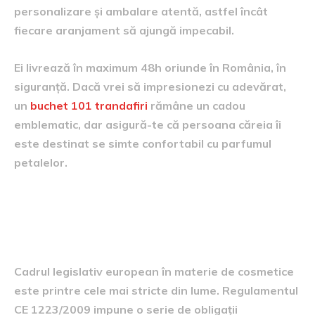
personalizare și ambalare atentă, astfel încât
fiecare aranjament să ajungă impecabil.
Ei livrează în maximum 48h oriunde în România, în
siguranță. Dacă vrei să impresionezi cu adevărat,
un
buchet 101 trandafiri
rămâne un cadou
emblematic, dar asigură-te că persoana căreia îi
este destinat se simte confortabil cu parfumul
petalelor.
Reglementarea europeană și
informarea consumatorului
Cadrul legislativ european în materie de cosmetice
este printre cele mai stricte din lume. Regulamentul
CE 1223/2009 impune o serie de obligații