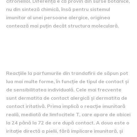
citronellol. Diferența e că provin din surse botanice,
nu din sinteză chimică, însă pentru sistemul
imunitar al unei persoane alergice, originea
contează mai puțin decât structura moleculară.
Tipuri de reacții alergice
asociate parfumurilor
Reacțiile la parfumurile din trandafirii de săpun pot
lua mai multe forme, în funcție de tipul de contact și
de sensibilitatea individuală. Cele mai frecvente
sunt dermatita de contact alergică și dermatita de
contact iritativă. Prima implică o reacție imunitară
reală, mediată de limfocitele T, care apare de obicei
la 24 până la 72 de ore după contact. A doua este o
iritație directă a pielii, fără implicare imunitară, și