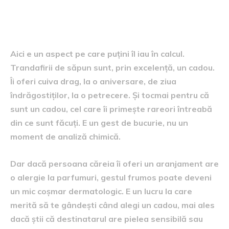
cadou: o atenție care poate
deveni neplăcere
Aici e un aspect pe care puțini îl iau în calcul.
Trandafirii de săpun sunt, prin excelență, un cadou.
Îi oferi cuiva drag, la o aniversare, de ziua
îndrăgostiților, la o petrecere. Și tocmai pentru că
sunt un cadou, cel care îi primește rareori întreabă
din ce sunt făcuți. E un gest de bucurie, nu un
moment de analiză chimică.
Dar dacă persoana căreia îi oferi un aranjament are
o alergie la parfumuri, gestul frumos poate deveni
un mic coșmar dermatologic. E un lucru la care
merită să te gândești când alegi un cadou, mai ales
dacă știi că destinatarul are pielea sensibilă sau