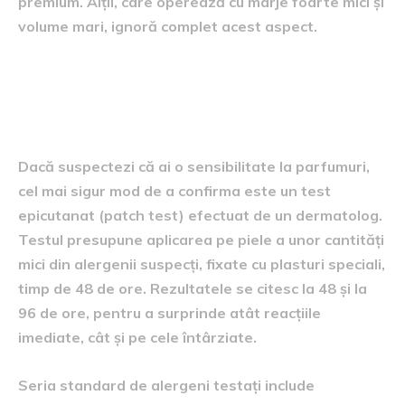
premium. Alții, care operează cu marje foarte mici și
volume mari, ignoră complet acest aspect.
Cum poți verifica dacă ești
alergic la un parfum
Dacă suspectezi că ai o sensibilitate la parfumuri,
cel mai sigur mod de a confirma este un test
epicutanat (patch test) efectuat de un dermatolog.
Testul presupune aplicarea pe piele a unor cantități
mici din alergenii suspecți, fixate cu plasturi speciali,
timp de 48 de ore. Rezultatele se citesc la 48 și la
96 de ore, pentru a surprinde atât reacțiile
imediate, cât și pe cele întârziate.
Seria standard de alergeni testați include