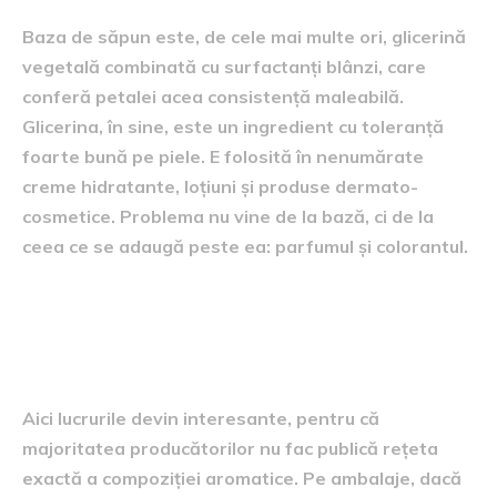
Baza de săpun este, de cele mai multe ori, glicerină
vegetală combinată cu surfactanți blânzi, care
conferă petalei acea consistență maleabilă.
Glicerina, în sine, este un ingredient cu toleranță
foarte bună pe piele. E folosită în nenumărate
creme hidratante, loțiuni și produse dermato-
cosmetice. Problema nu vine de la bază, ci de la
ceea ce se adaugă peste ea: parfumul și colorantul.
Parfumurile din trandafirii de
săpun: sintetice sau naturale?
Aici lucrurile devin interesante, pentru că
majoritatea producătorilor nu fac publică rețeta
exactă a compoziției aromatice. Pe ambalaje, dacă