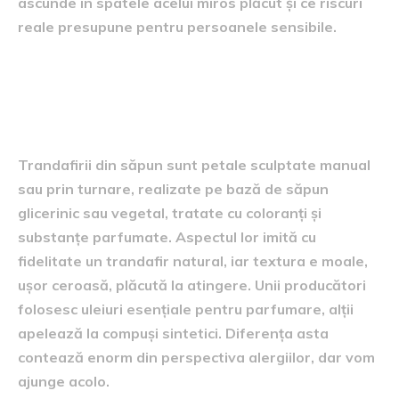
ascunde în spatele acelui miros plăcut și ce riscuri
reale presupune pentru persoanele sensibile.
Ce sunt, de fapt, trandafirii
din săpun și din ce sunt făcuți
Trandafirii din săpun sunt petale sculptate manual
sau prin turnare, realizate pe bază de săpun
glicerinic sau vegetal, tratate cu coloranți și
substanțe parfumate. Aspectul lor imită cu
fidelitate un trandafir natural, iar textura e moale,
ușor ceroasă, plăcută la atingere. Unii producători
folosesc uleiuri esențiale pentru parfumare, alții
apelează la compuși sintetici. Diferența asta
contează enorm din perspectiva alergiilor, dar vom
ajunge acolo.