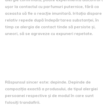
ușor la contactul cu parfumuri puternice, fără ca
aceasta să fie o reacție imunitară. Iritația dispare
relativ repede după îndepărtarea substanței, în
timp ce alergia de contact tinde să persiste și,
uneori, să se agraveze cu expuneri repetate.
Cât de siguri sunt trandafirii
din săpun pentru persoanele
cu alergii confirmate
Răspunsul sincer este: depinde. Depinde de
compoziția exactă a produsului, de tipul alergiei
persoanei respective și de modul în care sunt
folosiți trandafirii.