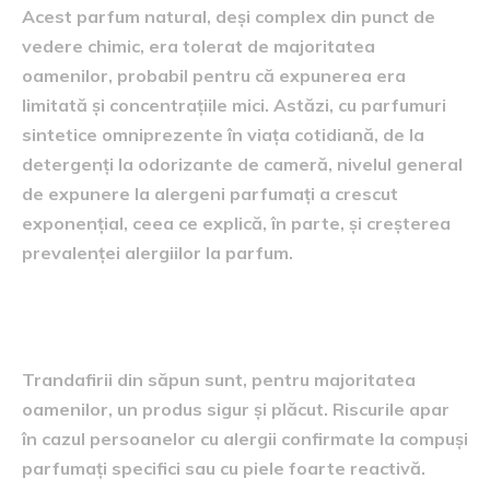
Acest parfum natural, deși complex din punct de
vedere chimic, era tolerat de majoritatea
oamenilor, probabil pentru că expunerea era
limitată și concentrațiile mici. Astăzi, cu parfumuri
sintetice omniprezente în viața cotidiană, de la
detergenți la odorizante de cameră, nivelul general
de expunere la alergeni parfumați a crescut
exponențial, ceea ce explică, în parte, și creșterea
prevalenței alergiilor la parfum.
Ce ar trebui să reținem
Trandafirii din săpun sunt, pentru majoritatea
oamenilor, un produs sigur și plăcut. Riscurile apar
în cazul persoanelor cu alergii confirmate la compuși
parfumați specifici sau cu piele foarte reactivă.