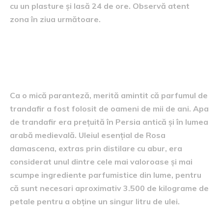
cu un plasture și lasă 24 de ore. Observă atent
zona în ziua următoare.
Parfumul de trandafir: o
poveste veche de secole
Ca o mică paranteză, merită amintit că parfumul de
trandafir a fost folosit de oameni de mii de ani. Apa
de trandafir era prețuită în Persia antică și în lumea
arabă medievală. Uleiul esențial de Rosa
damascena, extras prin distilare cu abur, era
considerat unul dintre cele mai valoroase și mai
scumpe ingrediente parfumistice din lume, pentru
că sunt necesari aproximativ 3.500 de kilograme de
petale pentru a obține un singur litru de ulei.