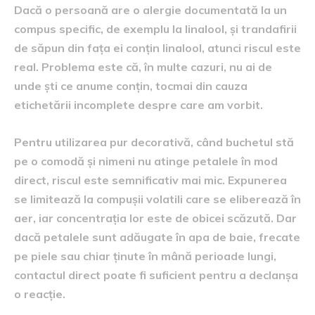
Dacă o persoană are o alergie documentată la un
compus specific, de exemplu la linalool, și trandafirii
de săpun din fața ei conțin linalool, atunci riscul este
real. Problema este că, în multe cazuri, nu ai de
unde ști ce anume conțin, tocmai din cauza
etichetării incomplete despre care am vorbit.
Pentru utilizarea pur decorativă, când buchetul stă
pe o comodă și nimeni nu atinge petalele în mod
direct, riscul este semnificativ mai mic. Expunerea
se limitează la compușii volatili care se eliberează în
aer, iar concentrația lor este de obicei scăzută. Dar
dacă petalele sunt adăugate în apa de baie, frecate
pe piele sau chiar ținute în mână perioade lungi,
contactul direct poate fi suficient pentru a declanșa
o reacție.