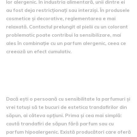
lor alergenic. În industria alimentară, unii dintre ei
au fost deja restricționați sau interziși. În produsele
cosmetice și decorative, reglementarea e mai
relaxată. Contactul prelungit al pielii cu un colorant
problematic poate contribui la sensibilizare, mai
ales în combinație cu un parfum alergenic, ceea ce
creează un efect cumulativ.
Alternative pentru persoanele
cu alergii: ce opțiuni au?
Dacă ești o persoană cu sensibilitate la parfumuri și
vrei totuși să te bucuri de estetica trandafirilor din
săpun, ai câteva opțiuni. Prima și cea mai simplă:
caută trandafiri de săpun fără parfum sau cu
parfum hipoalergenic. Există producători care oferă