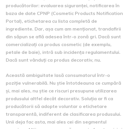
producătorilor: evaluarea siguranței, notificarea în
baza de date CPNP (Cosmetic Products Notification
Portal), etichetarea cu lista completă de
ingrediente. Dar, așa cum am menționat, trandafirii
din săpun se află adesea într-o zonă gri. Dacă sunt
comercializați ca produs cosmetic (de exemplu,
petale de baie), intră sub incidența regulamentului.
Dacă sunt vânduți ca produs decorativ, nu.
Această ambiguitate lasă consumatorul într-o
poziție vulnerabilă. Nu știe întotdeauna ce cumpără
și, mai ales, nu știe ce riscuri presupune utilizarea
produsului altfel decât decorativ. Soluția ar fi ca
producătorii să adopte voluntar o etichetare
transparentă, indiferent de clasificarea produsului.
Unii deja fac asta, mai ales cei din segmentul