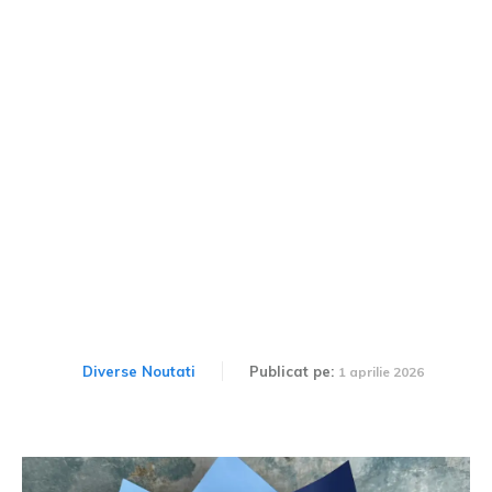
Sunt parfumurile
trandafirilor din săpun
sigure pentru persoanele
cu alergii?
Diverse Noutati
Publicat pe:
1 aprilie 2026