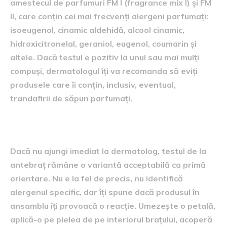
amestecul de parfumuri FM I (fragrance mix I) și FM
II, care conțin cei mai frecvenți alergeni parfumați:
isoeugenol, cinamic aldehidă, alcool cinamic,
hidroxicitronelal, geraniol, eugenol, coumarin și
altele. Dacă testul e pozitiv la unul sau mai mulți
compuși, dermatologul îți va recomanda să eviți
produsele care îi conțin, inclusiv, eventual,
trandafirii de săpun parfumați.
Testul acasă: o metodă orientativă
Dacă nu ajungi imediat la dermatolog, testul de la
antebraț rămâne o variantă acceptabilă ca primă
orientare. Nu e la fel de precis, nu identifică
alergenul specific, dar îți spune dacă produsul în
ansamblu îți provoacă o reacție. Umezește o petală,
aplică-o pe pielea de pe interiorul brațului, acoperă