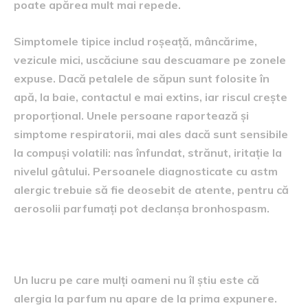
poate apărea mult mai repede.
Simptomele tipice includ roșeață, mâncărime,
vezicule mici, uscăciune sau descuamare pe zonele
expuse. Dacă petalele de săpun sunt folosite în
apă, la baie, contactul e mai extins, iar riscul crește
proporțional. Unele persoane raportează și
simptome respiratorii, mai ales dacă sunt sensibile
la compuși volatili: nas înfundat, strănut, iritație la
nivelul gâtului. Persoanele diagnosticate cu astm
alergic trebuie să fie deosebit de atente, pentru că
aerosolii parfumați pot declanșa bronhospasm.
Sensibilizarea: un proces treptat
Un lucru pe care mulți oameni nu îl știu este că
alergia la parfum nu apare de la prima expunere.