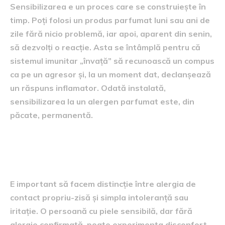
Sensibilizarea e un proces care se construiește în
timp. Poți folosi un produs parfumat luni sau ani de
zile fără nicio problemă, iar apoi, aparent din senin,
să dezvolți o reacție. Asta se întâmplă pentru că
sistemul imunitar „învață” să recunoască un compus
ca pe un agresor și, la un moment dat, declanșează
un răspuns inflamator. Odată instalată,
sensibilizarea la un alergen parfumat este, din
păcate, permanentă.
Alergia de contact versus
intoleranța
E important să facem distincție între alergia de
contact propriu-zisă și simpla intoleranță sau
iritație. O persoană cu piele sensibilă, dar fără
alergie confirmată, poate experimenta disconfort