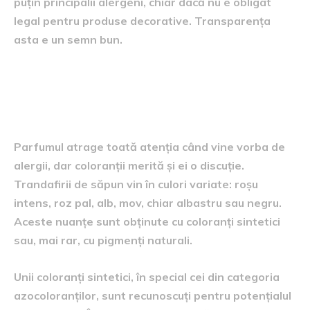
puțin principalii alergeni, chiar dacă nu e obligat
legal pentru produse decorative. Transparența
asta e un semn bun.
Coloranții: un risc
suplimentar, adesea ignorat
Parfumul atrage toată atenția când vine vorba de
alergii, dar coloranții merită și ei o discuție.
Trandafirii de săpun vin în culori variate: roșu
intens, roz pal, alb, mov, chiar albastru sau negru.
Aceste nuanțe sunt obținute cu coloranți sintetici
sau, mai rar, cu pigmenți naturali.
Unii coloranți sintetici, în special cei din categoria
azocoloranților, sunt recunoscuți pentru potențialul