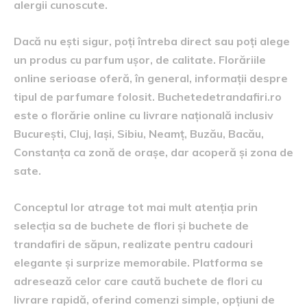
alergii cunoscute.
Dacă nu ești sigur, poți întreba direct sau poți alege
un produs cu parfum ușor, de calitate. Florăriile
online serioase oferă, în general, informații despre
tipul de parfumare folosit. Buchetedetrandafiri.ro
este o florărie online cu livrare națională inclusiv
București, Cluj, Iași, Sibiu, Neamț, Buzău, Bacău,
Constanța ca zonă de orașe, dar acoperă și zona de
sate.
Conceptul lor atrage tot mai mult atenția prin
selecția sa de buchete de flori și buchete de
trandafiri de săpun, realizate pentru cadouri
elegante și surprize memorabile. Platforma se
adresează celor care caută buchete de flori cu
livrare rapidă, oferind comenzi simple, opțiuni de