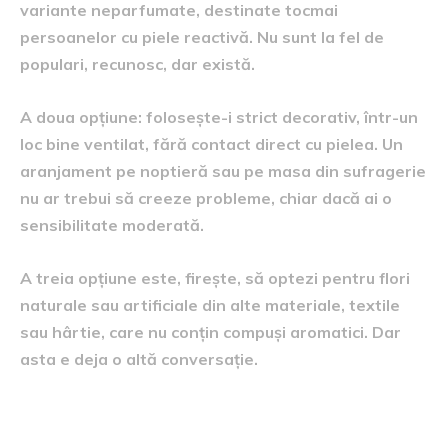
variante neparfumate, destinate tocmai
persoanelor cu piele reactivă. Nu sunt la fel de
populari, recunosc, dar există.
A doua opțiune: folosește-i strict decorativ, într-un
loc bine ventilat, fără contact direct cu pielea. Un
aranjament pe noptieră sau pe masa din sufragerie
nu ar trebui să creeze probleme, chiar dacă ai o
sensibilitate moderată.
A treia opțiune este, firește, să optezi pentru flori
naturale sau artificiale din alte materiale, textile
sau hârtie, care nu conțin compuși aromatici. Dar
asta e deja o altă conversație.
Trandafirii din săpun ca și