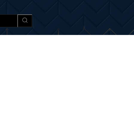
Afaceri si Industrii
Cultura si 
ri si noutati despre:
ame