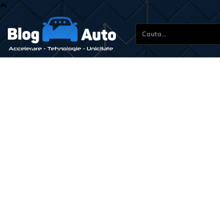
Cauta...
Sti