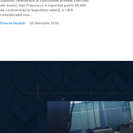
Statistici referitoare la sancțiuniÎn primele cinci luni
ale anului, San Francisco a raportat peste 90.000
de contravenții la legislația rutieră, o cifră
considerabil mai...
Diverse Noutati
25 februarie 2026