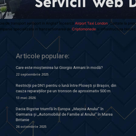
oie de transport aeroport in Anglia? Încearcă
Airport Taxi London
. Calitate la preț
mpanie specializata in tranzactionarea de
Criptomonede
si infrastructura blockc
Articole populare:
Care este moștenirea lui Giorgio Armani în modă?
22 septembrie 2025
Restricții pe DN1 pentru o lună între Ploiești și Brașov, din
cauza reparațiilor pe un tronson de aproximativ 500 m.
13 mai 2026
Dacia Bigster triumfă în Europa: „Mașina Anului” în
Germania și „Automobilul de Familie al Anului” în Marea
Britanie
26 octombrie 2025