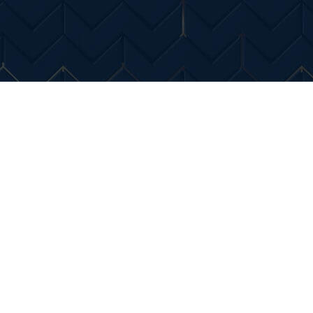
Entertainment
Diverse Noutati
Home & Dec
nde