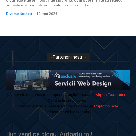
o varietate de tehnologii de siguranță avansate menite să reducă
semnificativ riscurile accidentelor de circulație....
Diverse Noutati
10 mai 2026
- Partenerii nostri -
- Ai nevoie de transport aeroport in Anglia? Încearcă
Airport Taxi London
.
Calitate la prețul corect.
- Companie specializata in tranzactionarea de
Criptomonede
si
infrastructura blockchain.
Bun venit pe blogul Autoatu.ro !