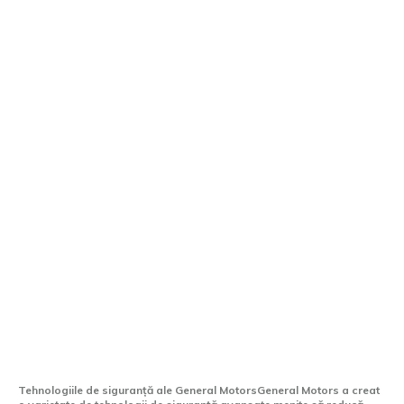
General Motors afirmă că tehnologia sa
de siguranță poate reduce accidentele cu
până la 86%
Tehnologiile de siguranță ale General MotorsGeneral Motors a creat