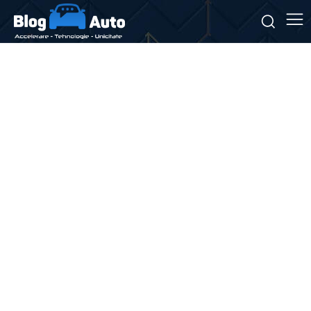
Stiri si noutati despre:
asistență șofer