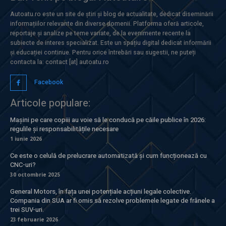
Autoatu.ro este un site de știri și blog de actualitate, dedicat diseminării
informațiilor relevante din diverse domenii. Platforma oferă articole,
reportaje și analize pe teme variate, de la evenimente recente la
subiecte de interes specializat. Este un spațiu digital dedicat informării
și educației continue. Pentru orice întrebări sau sugestii, ne puteți
contacta la: contact [at] autoatu.ro
Facebook
Articole populare:
Mașini pe care copiii au voie să le conducă pe căile publice în 2026:
regulile și responsabilitățile necesare
1 iunie 2026
Ce este o celulă de prelucrare automatizată și cum funcționează cu
CNC-uri?
30 octombrie 2025
General Motors, în fața unei potențiale acțiuni legale colective.
Compania din SUA ar fi omis să rezolve problemele legate de frânele a
trei SUV-uri.
23 februarie 2026