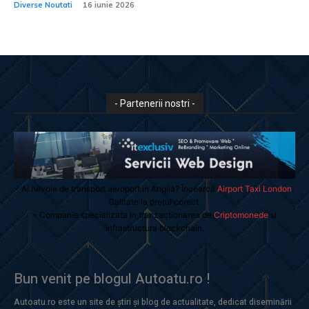
Diverse Noutati
16 iunie 2026
- Partenerii nostri -
- Ai nevoie de transport aeroport in Anglia? Încearcă
Airport Taxi London
.
Calitate la prețul corect.
- Companie specializata in tranzactionarea de
Criptomonede
si
infrastructura blockchain.
Bun venit pe blogul Autoatu.ro !
Autoatu.ro este un site de știri și blog de actualitate, dedicat diseminării