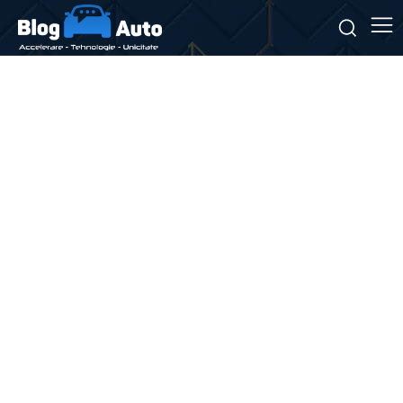
Stiri si noutati despre:
atac