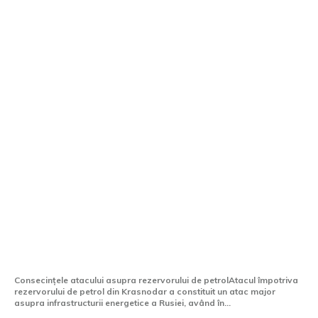
Ucraina nimicește un semnificativ
rezervor de petrol din Krasnodar. Rusia,
obligată să închidă căile spre Crimeea.
Consecințele atacului asupra rezervorului de petrolAtacul împotriva
rezervorului de petrol din Krasnodar a constituit un atac major
asupra infrastructurii energetice a Rusiei, având în...