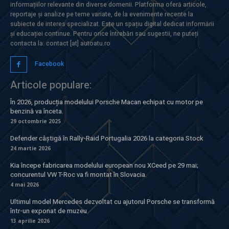
informațiilor relevante din diverse domenii. Platforma oferă articole,
reportaje și analize pe teme variate, de la evenimente recente la
subiecte de interes specializat. Este un spațiu digital dedicat informării
și educației continue. Pentru orice întrebări sau sugestii, ne puteți
contacta la: contact [at] autoatu.ro
Facebook
Articole populare:
În 2026, producția modelului Porsche Macan echipat cu motor pe
benzină va înceta.
29 octombrie 2025
Defender câștigă în Rally-Raid Portugalia 2026 la categoria Stock
24 martie 2026
Kia începe fabricarea modelului european nou XCeed pe 29 mai;
concurentul VW T-Roc va fi montat în Slovacia.
4 mai 2026
Ultimul model Mercedes dezvoltat cu ajutorul Porsche se transformă
într-un exponat de muzeu
13 aprilie 2026