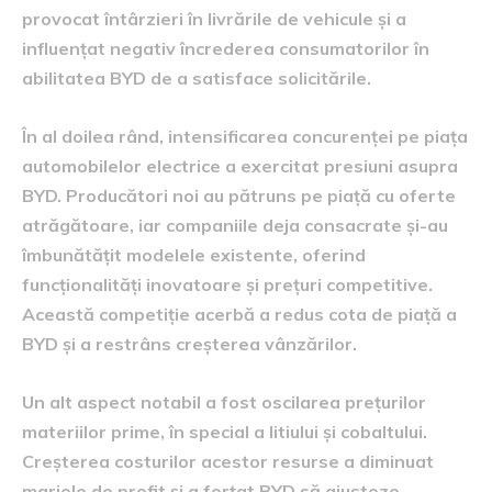
provocat întârzieri în livrările de vehicule și a
influențat negativ încrederea consumatorilor în
abilitatea BYD de a satisface solicitările.
În al doilea rând, intensificarea concurenței pe piața
automobilelor electrice a exercitat presiuni asupra
BYD. Producători noi au pătruns pe piață cu oferte
atrăgătoare, iar companiile deja consacrate și-au
îmbunătățit modelele existente, oferind
funcționalități inovatoare și prețuri competitive.
Această competiție acerbă a redus cota de piață a
BYD și a restrâns creșterea vânzărilor.
Un alt aspect notabil a fost oscilarea prețurilor
materiilor prime, în special a litiului și cobaltului.
Creșterea costurilor acestor resurse a diminuat
marjele de profit și a forțat BYD să ajusteze