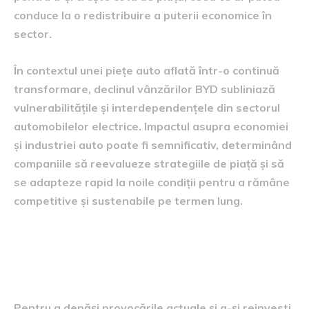
conduce la o redistribuire a puterii economice în
sector.
În contextul unei piețe auto aflată într-o continuă
transformare, declinul vânzărilor BYD subliniază
vulnerabilitățile și interdependențele din sectorul
automobilelor electrice. Impactul asupra economiei
și industriei auto poate fi semnificativ, determinând
companiile să reevalueze strategiile de piață și să
se adapteze rapid la noile condiții pentru a rămâne
competitive și sustenabile pe termen lung.
strategii de redresare și
perspective pentru viitor
Pentru a depăși provocările actuale și a-și reinvesti