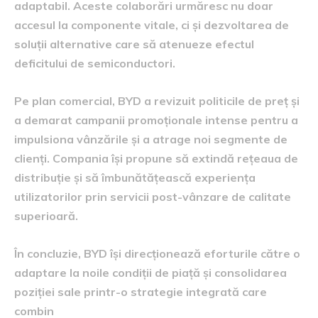
adaptabil. Aceste colaborări urmăresc nu doar
accesul la componente vitale, ci și dezvoltarea de
soluții alternative care să atenueze efectul
deficitului de semiconductori.
Pe plan comercial, BYD a revizuit politicile de preț și
a demarat campanii promoționale intense pentru a
impulsiona vânzările și a atrage noi segmente de
clienți. Compania își propune să extindă rețeaua de
distribuție și să îmbunătățească experiența
utilizatorilor prin servicii post-vânzare de calitate
superioară.
În concluzie, BYD își direcționează eforturile către o
adaptare la noile condiții de piață și consolidarea
poziției sale printr-o strategie integrată care
combin