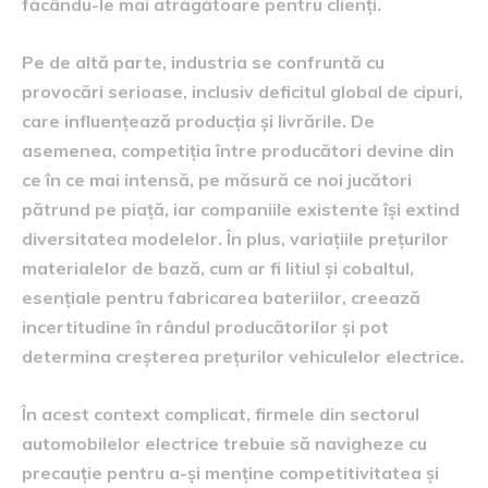
făcându-le mai atrăgătoare pentru clienți.
Pe de altă parte, industria se confruntă cu
provocări serioase, inclusiv deficitul global de cipuri,
care influențează producția și livrările. De
asemenea, competiția între producători devine din
ce în ce mai intensă, pe măsură ce noi jucători
pătrund pe piață, iar companiile existente își extind
diversitatea modelelor. În plus, variațiile prețurilor
materialelor de bază, cum ar fi litiul și cobaltul,
esențiale pentru fabricarea bateriilor, creează
incertitudine în rândul producătorilor și pot
determina creșterea prețurilor vehiculelor electrice.
În acest context complicat, firmele din sectorul
automobilelor electrice trebuie să navigheze cu
precauție pentru a-și menține competitivitatea și