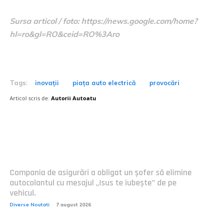
Sursa articol / foto: https://news.google.com/home?
hl=ro&gl=RO&ceid=RO%3Aro
Tags:
inovații
piața auto electrică
provocări
Articol scris de:
Autorii Autoatu
Postari fresh:
Compania de asigurări a obligat un șofer să elimine
autocolantul cu mesajul „Isus te iubește” de pe
vehicul.
Diverse Noutati
7 august 2026