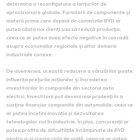
determina o reconfigurare a lanțurilor de
aprovizionare globale. Furnizorii de componente și
materii prime care depind de comenzile BYD ar
putea căuta noi clienți sau să reducă producția,
ceea ce ar putea avea efecte negative în cascadă
asupra economiilor regionale și altor domenii
industriale conexe.
De asemenea, această reducere a vânzărilor poate
influența prețurile acțiunilor și încrederea
investitorilor în companiile din sectorul auto
electric. Investitorii pot deveni mai prudenți în a
susține financiar companiile din automobile, ceea ce
ar putea încetini inovația și dezvoltarea
tehnologiilor noi în industrie. În plus, concurenții ar
putea profita de dificultățile întâmpinate de BYD
pentru a-și crește cota de piață, ceea ce ar putea