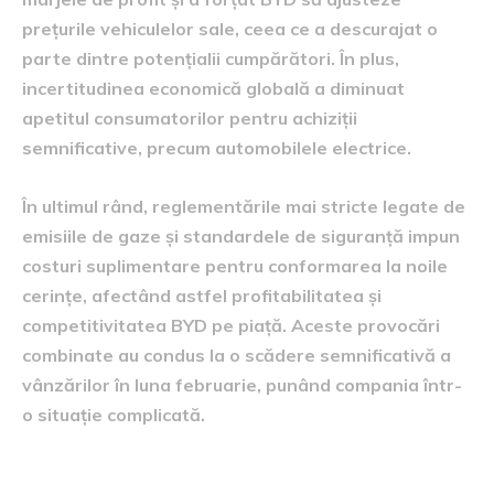
prețurile vehiculelor sale, ceea ce a descurajat o
parte dintre potențialii cumpărători. În plus,
incertitudinea economică globală a diminuat
apetitul consumatorilor pentru achiziții
semnificative, precum automobilele electrice.
În ultimul rând, reglementările mai stricte legate de
emisiile de gaze și standardele de siguranță impun
costuri suplimentare pentru conformarea la noile
cerințe, afectând astfel profitabilitatea și
competitivitatea BYD pe piață. Aceste provocări
combinate au condus la o scădere semnificativă a
vânzărilor în luna februarie, punând compania într-
o situație complicată.
impactul asupra economiei și