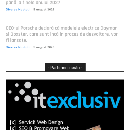
până la finele anului 2027.
Diverse Noutati
5 august 2026
CEO-ul Porsche declară că modelele electrice Cayman
și Boxster, care sunt încă în proces de dezvoltare, vor
fi lansate.
Diverse Noutati
5 august 2026
- Partenerii nostri -