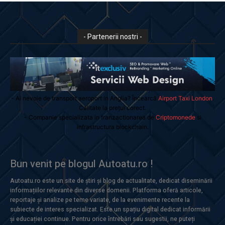
- Partenerii nostri -
- Ai nevoie de transport aeroport in Anglia? Încearcă
Airport Taxi London
.
Calitate la prețul corect.
- Companie specializata in tranzactionarea de
Criptomonede
si
infrastructura blockchain.
Bun venit pe blogul Autoatu.ro !
Autoatu.ro este un site de știri și blog de actualitate, dedicat diseminării
informațiilor relevante din diverse domenii. Platforma oferă articole,
reportaje și analize pe teme variate, de la evenimente recente la
subiecte de interes specializat. Este un spațiu digital dedicat informării
și educației continue. Pentru orice întrebări sau sugestii, ne puteți