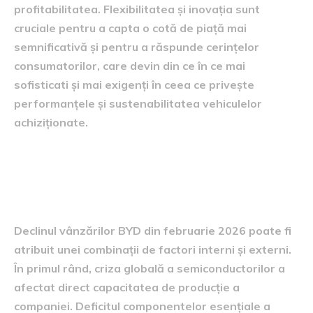
profitabilitatea. Flexibilitatea și inovația sunt
cruciale pentru a capta o cotă de piață mai
semnificativă și pentru a răspunde cerințelor
consumatorilor, care devin din ce în ce mai
sofisticati și mai exigenți în ceea ce privește
performanțele și sustenabilitatea vehiculelor
achiziționate.
factorii care au dus la
scăderea vânzărilor BYD
Declinul vânzărilor BYD din februarie 2026 poate fi
atribuit unei combinații de factori interni și externi.
În primul rând, criza globală a semiconductorilor a
afectat direct capacitatea de producție a
companiei. Deficitul componentelor esențiale a