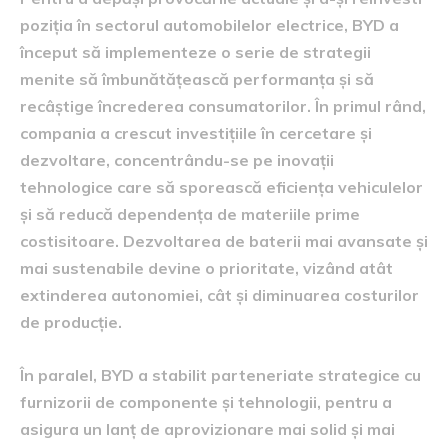
poziția în sectorul automobilelor electrice, BYD a
început să implementeze o serie de strategii
menite să îmbunătățească performanța și să
recâștige încrederea consumatorilor. În primul rând,
compania a crescut investițiile în cercetare și
dezvoltare, concentrându-se pe inovații
tehnologice care să sporească eficiența vehiculelor
și să reducă dependența de materiile prime
costisitoare. Dezvoltarea de baterii mai avansate și
mai sustenabile devine o prioritate, vizând atât
extinderea autonomiei, cât și diminuarea costurilor
de producție.
În paralel, BYD a stabilit parteneriate strategice cu
furnizorii de componente și tehnologii, pentru a
asigura un lanț de aprovizionare mai solid și mai