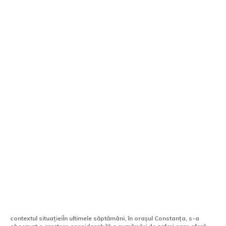
Mai mult de 700 de șoferi de ride-
sharing, identificați fără permisiune în
Constanța
contextul situațieiÎn ultimele săptămâni, în orașul Constanța, s-a