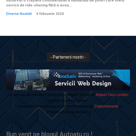
observat o creștere considerabilă a numărului de șoferi care oferă
servicii de ride-sharing fără a avea...
Diverse Noutati
6 februarie 2026
- Partenerii nostri -
- Ai nevoie de transport aeroport in Anglia? Încearcă
Airport Taxi London
.
Calitate la prețul corect.
- Companie specializata in tranzactionarea de
Criptomonede
si
infrastructura blockchain.
Bun venit pe blogul Autoatu.ro !