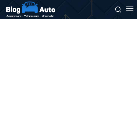
Stiri si noutati despre:
autorizații