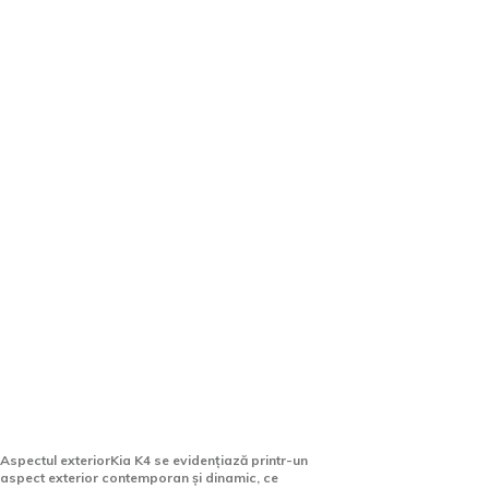
Kia K4 lansează o versiune
break, cu o lungime de 4,7
metri și un bagaj de mai mult
de 600 de litri.
Aspectul exteriorKia K4 se evidențiază printr-un
aspect exterior contemporan și dinamic, ce