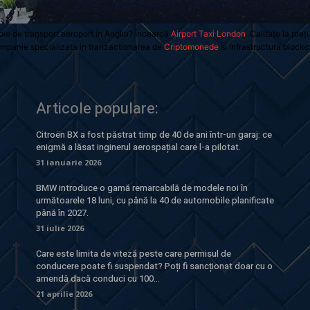
oie de transport aeroport in Anglia? Încearcă
Airport Taxi London
. Calitate la preț
mpanie specializata in tranzactionarea de
Criptomonede
si infrastructura blockc
Articole populare:
Citroën BX a fost păstrat timp de 40 de ani într-un garaj: ce
enigmă a lăsat inginerul aerospațial care l-a pilotat.
31 ianuarie 2026
BMW introduce o gamă remarcabilă de modele noi în
următoarele 18 luni, cu până la 40 de automobile planificate
până în 2027.
31 iulie 2026
Care este limita de viteză peste care permisul de
conducere poate fi suspendat? Poți fi sancționat doar cu o
amendă dacă conduci cu 100...
21 aprilie 2026