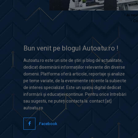
- Ai nev
- Co
Bun venit pe blogul Autoatu.ro !
Autoatu.ro este un site de știri și blog de actualitate,
dedicat diseminării informațiilor relevante din diverse
domenii. Platforma oferă articole, reportaje și analize
pe teme variate, de la evenimente recente la subiecte
de interes specializat. Este un spațiu digital dedicat
informării și educației continue. Pentru orice întrebări
sau sugestii, ne puteți contacta la: contact [at]
autoatu.ro
Facebook