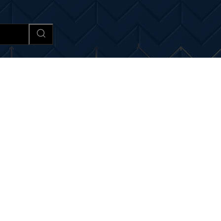
Afaceri si Industrii
Cultura si 
noutati despre:
caracteristi