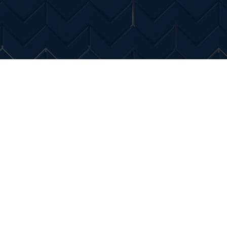
Entertainment
Diverse Noutati
Home & Dec
ci tehnice