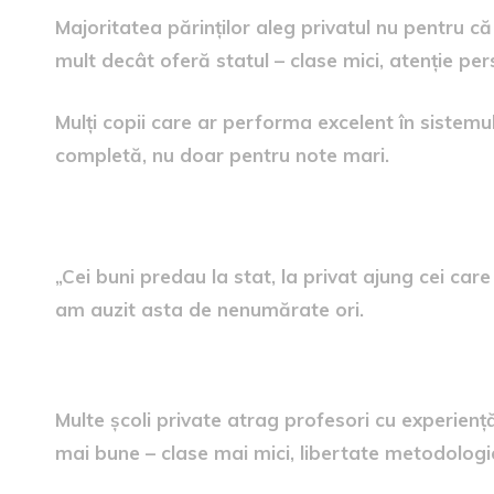
Majoritatea părinților aleg privatul nu pentru că
mult decât oferă statul – clase mici, atenție pe
Mulți copii care ar performa excelent în sistemul
completă, nu doar pentru note mari.
Mit: Profesorii sunt mai slabi dec
„Cei buni predau la stat, la privat ajung cei care
am auzit asta de nenumărate ori.
Realitatea calificărilor
Multe școli private atrag profesori cu experienț
mai bune – clase mai mici, libertate metodologic