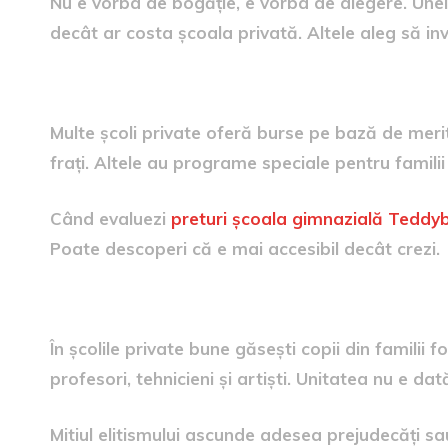
Nu e vorba de bogăție, e vorba de alegere. Unele
decât ar costa școala privată. Altele aleg să in
Bursele și reducerile disponibile
Multe școli private oferă burse pe bază de meri
frați. Altele au programe speciale pentru familii 
Când evaluezi
preturi școala gimnazială Teddy
Poate descoperi că e mai accesibil decât crezi.
Diversitatea socială reală
În școlile private bune găsești copii din familii f
profesori, tehnicieni și artiști. Unitatea nu e d
Mitiul elitismului ascunde adesea prejudecăți sau 