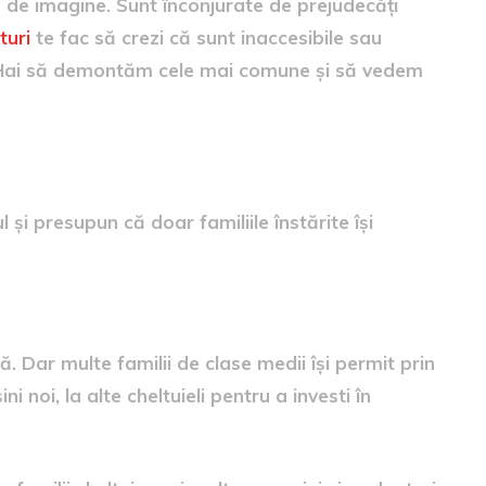
 de imagine. Sunt înconjurate de prejudecăți
turi
te fac să crezi că sunt inaccesibile sau
labi. Hai să demontăm cele mai comune și să vedem
ați
 și presupun că doar familiile înstărite își
. Dar multe familii de clase medii își permit prin
 noi, la alte cheltuieli pentru a investi în