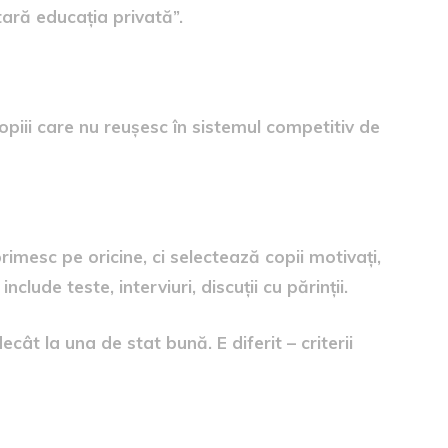
tară educația privată”.
e descurcă la stat
copiii care nu reușesc în sistemul competitiv de
rimesc pe oricine, ci selectează copii motivați,
nclude teste, interviuri, discuții cu părinții.
cât la una de stat bună. E diferit – criterii