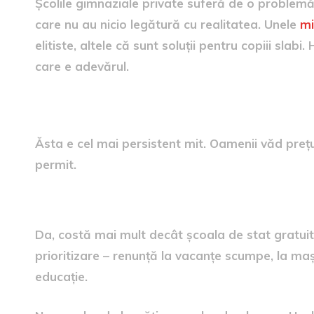
Școlile gimnaziale private suferă de o problemă
care nu au nicio legătură cu realitatea. Unele
mi
elitiste, altele că sunt soluții pentru copiii s
care e adevărul.
Mit: Sunt doar pentru copiii bog
Ăsta e cel mai persistent mit. Oamenii văd prețul
permit.
Realitatea despre accesibilitate
Da, costă mai mult decât școala de stat gratuită
prioritizare – renunță la vacanțe scumpe, la mașini
educație.