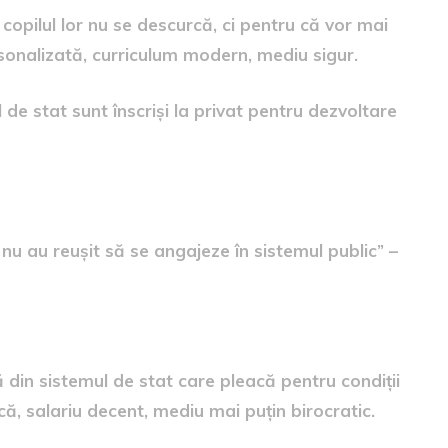
 copilul lor nu se descurcă, ci pentru că vor mai
rsonalizată, curriculum modern, mediu sigur.
 de stat sunt înscriși la privat pentru dezvoltare
ât cei din stat
 nu au reușit să se angajeze în sistemul public” –
ă din sistemul de stat care pleacă pentru condiții
ă, salariu decent, mediu mai puțin birocratic.