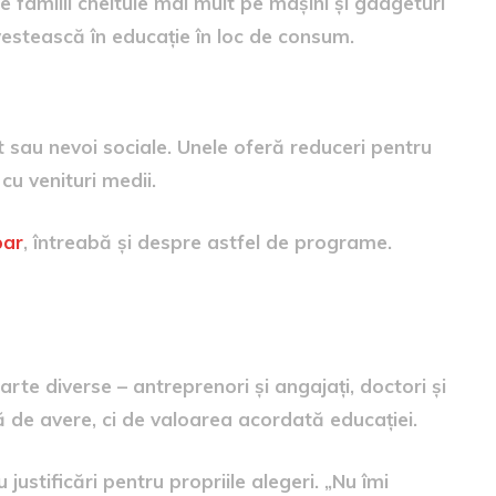
 familii cheltuie mai mult pe mașini și gadgeturi
vestească în educație în loc de consum.
t sau nevoi sociale. Unele oferă reduceri pentru
cu venituri medii.
bar
, întreabă și despre astfel de programe.
oarte diverse – antreprenori și angajați, doctori și
ată de avere, ci de valoarea acordată educației.
justificări pentru propriile alegeri. „Nu îmi