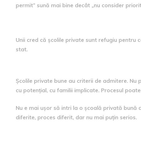
permit” sună mai bine decât „nu consider priori
Mit: Sunt pentru copiii care nu s
Unii cred că școlile private sunt refugiu pentru 
stat.
Adevărul despre selecție
Școlile private bune au criterii de admitere. Nu p
cu potențial, cu familii implicate. Procesul poate i
Nu e mai ușor să intri la o școală privată bună de
diferite, proces diferit, dar nu mai puțin serios.
De ce aleg părinții școala privată