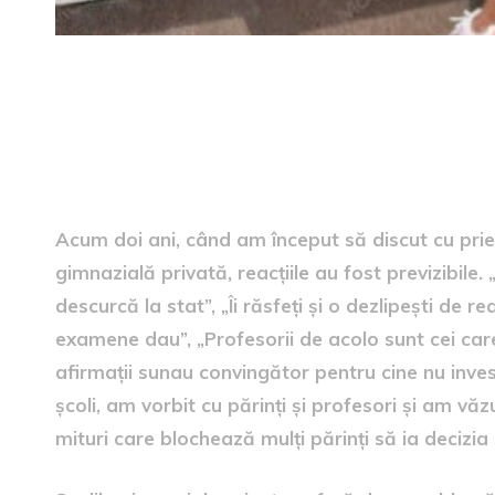
Acum doi ani, când am început să discut cu prie
gimnazială privată, reacțiile au fost previzibile.
descurcă la stat”, „Îi răsfeți și o dezlipești de r
examene dau”, „Profesorii de acolo sunt cei care
afirmații sunau convingător pentru cine nu inv
școli, am vorbit cu părinți și profesori și am vă
mituri care blochează mulți părinți să ia decizia