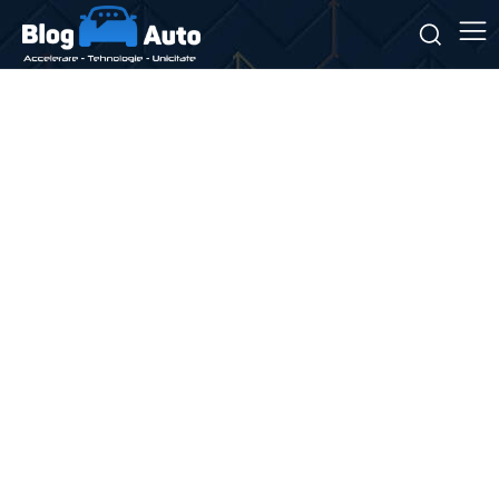
Stiri si noutati despre:
colaborare autorități