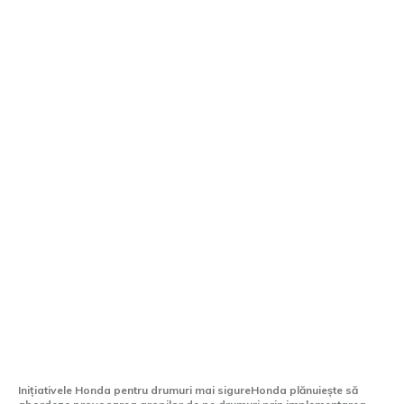
Cum planifică Honda și Mercedes-Benz
să soluționeze problema gropilor de pe
drumuri
Inițiativele Honda pentru drumuri mai sigureHonda plănuiește să