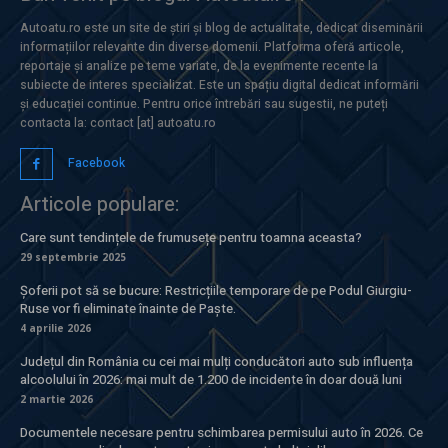
Autoatu.ro este un site de știri și blog de actualitate, dedicat diseminării
informațiilor relevante din diverse domenii. Platforma oferă articole,
reportaje și analize pe teme variate, de la evenimente recente la
subiecte de interes specializat. Este un spațiu digital dedicat informării
și educației continue. Pentru orice întrebări sau sugestii, ne puteți
contacta la: contact [at] autoatu.ro
Facebook
Articole populare:
Care sunt tendințele de frumusețe pentru toamna aceasta?
29 septembrie 2025
Șoferii pot să se bucure: Restricțiile temporare de pe Podul Giurgiu-
Ruse vor fi eliminate înainte de Paște.
4 aprilie 2026
Județul din România cu cei mai mulți conducători auto sub influența
alcoolului în 2026: mai mult de 1.200 de incidente în doar două luni
2 martie 2026
Documentele necesare pentru schimbarea permisului auto în 2026. Ce