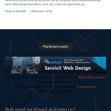
abordeze provocarea gropilor de pe drumuri prin implementarea
unor tehnologii inovative care să crească siguranța pe...
Diverse Noutati
2 februarie 2026
- Partenerii nostri -
- Ai nevoie de transport aeroport in Anglia? Încearcă
Airport Taxi London
.
Calitate la prețul corect.
- Companie specializata in tranzactionarea de
Criptomonede
si
infrastructura blockchain.
Bun venit pe blogul Autoatu.ro !