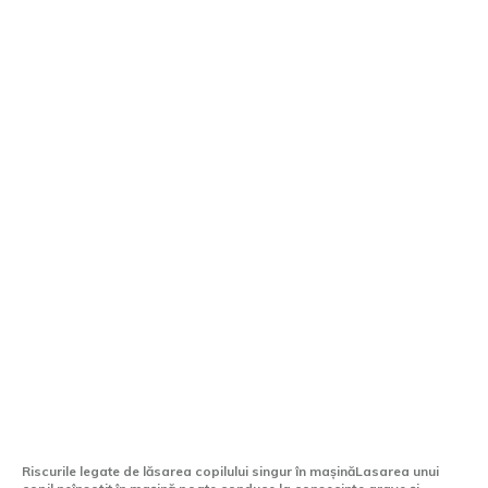
Cât timp este permis să lași un copil
nesupravegheat în mașină? Pericole și
legislație în 2026
Riscurile legate de lăsarea copilului singur în mașinăLasarea unui