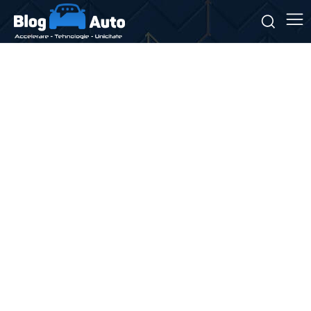
Stiri si noutati despre:
copil