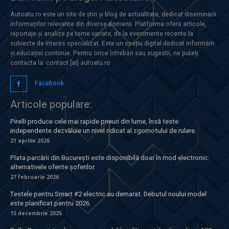
Autoatu.ro este un site de știri și blog de actualitate, dedicat diseminării
informațiilor relevante din diverse domenii. Platforma oferă articole,
reportaje și analize pe teme variate, de la evenimente recente la
subiecte de interes specializat. Este un spațiu digital dedicat informării
și educației continue. Pentru orice întrebări sau sugestii, ne puteți
contacta la: contact [at] autoatu.ro
Facebook
Articole populare:
Pirelli produce cele mai rapide pneuri din lume, însă teste
independente dezvăluie un nivel ridicat al zgomotului de rulare.
21 aprilie 2026
Plata parcării din București este disponibilă doar în mod electronic:
alternativele oferite șoferilor.
27 februarie 2026
Testele pentru Smart #2 electric au demarat. Debutul noului model
este planificat pentru 2026.
15 decembrie 2025