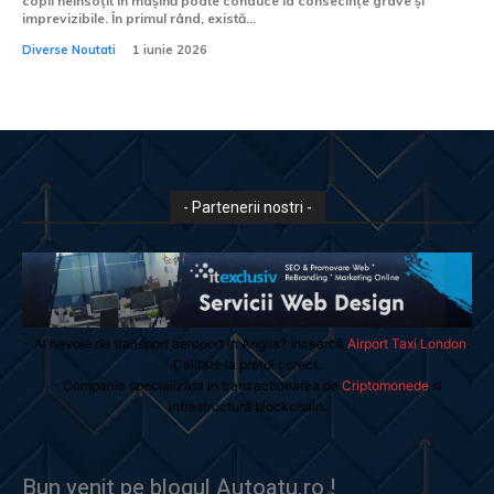
copil neînsoțit în mașină poate conduce la consecințe grave și
imprevizibile. În primul rând, există...
Diverse Noutati
1 iunie 2026
- Partenerii nostri -
- Ai nevoie de transport aeroport in Anglia? Încearcă
Airport Taxi London
.
Calitate la prețul corect.
- Companie specializata in tranzactionarea de
Criptomonede
si
infrastructura blockchain.
Bun venit pe blogul Autoatu.ro !