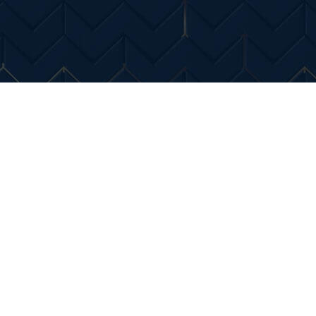
Entertainment
Diverse Noutati
Home & Dec
uster