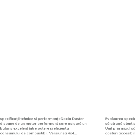
Dacia Duster recomandată de
Britanicii
britanici: 4×4 la preț sub
Duster. A 
6.000 de euro
bun SUV c
specificații tehnice și performanțeDacia Duster
Evaluarea special
dispune de un motor performant care asigură un
să atragă atenția
balans excelent între putere și eficiența
Unit prin mixul s
consumului de combustibil. Versiunea 4x4...
costuri accesibile