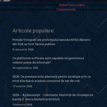
oie de transport aeroport in Anglia? Încearcă
Airport Taxi London
. Calitate la preț
mpanie specializata in tranzactionarea de
Criptomonede
si infrastructura blockc
Articole populare:
Primele fotografii ale prototipului tancului M1E3 Abrams
din SUA au fost făcute publice.
8 ianuarie 2026
Ce platforme software sunt capabile să gestioneze
volume uriașe de informații?
30 septembrie 2025
2026: Ce presiune este adecvată pentru anvelope și în ce
mod afectează aceasta consumul de aer din roți.
17 martie 2026
2026 – A2 București – Constanța: Restricții de circulație pe
banda 2, viteza limitată la 60 km/h
14 martie 2026