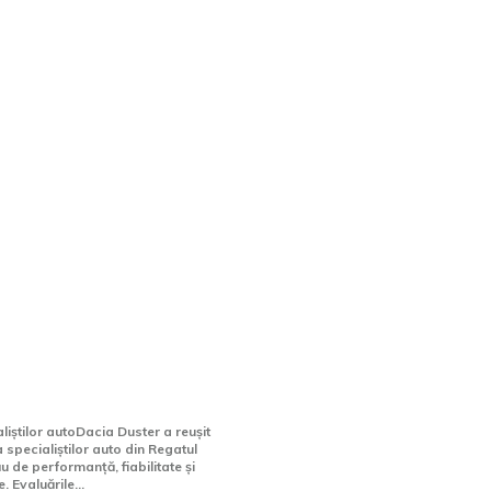
, uimiți de Dacia
fost declarat cel mai
ompact din 2026.
iștilor autoDacia Duster a reușit
 specialiștilor auto din Regatul
ău de performanță, fiabilitate și
. Evaluările...