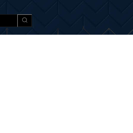
Afaceri si Industrii
Cultura si 
 si noutati despre:
Dacia D