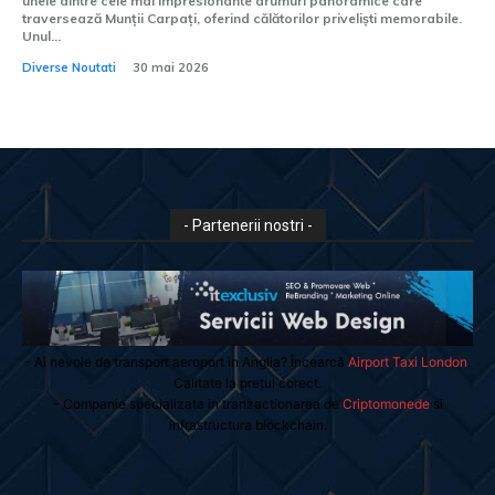
unele dintre cele mai impresionante drumuri panoramice care
traversează Munții Carpați, oferind călătorilor priveliști memorabile.
Unul...
Diverse Noutati
30 mai 2026
- Partenerii nostri -
- Ai nevoie de transport aeroport in Anglia? Încearcă
Airport Taxi London
.
Calitate la prețul corect.
- Companie specializata in tranzactionarea de
Criptomonede
si
infrastructura blockchain.