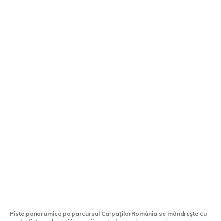
Cele mai fascinante șosele din România
accesibile cu autoturismul. Rute de
explorat într-un sfârșit de săptămână
Piste panoramice pe parcursul CarpațilorRomânia se mândrește cu