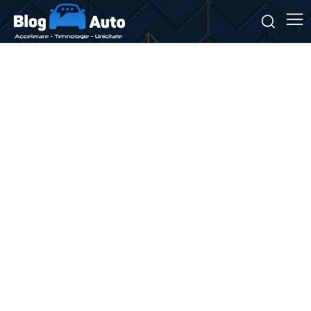
Stiri si noutati despre:
drumuri panoramice