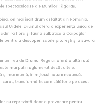
ele spectaculoase ale Munților Făgăraș.
ina, cel mai înalt drum asfaltat din România,
Pasul Urdele. Drumul oferă o experiență unică de
a admira flora și fauna sălbatică a Carpaților
ale pentru a descoperi satele pitorești și a savura
numirea de Drumul Regelui, oferă o altă rută
este mai puțin aglomerat decât altele,
i mai intimă, în mijlocul naturii neatinsă.
l curat, transformă fiecare călătorie pe acest
lor nu reprezintă doar o provocare pentru