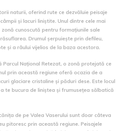
ii naturii, oferind rute ce dezvăluie peisaje
âmpii și lacuri liniștite. Unul dintre cele mai
 o zonă cunoscută pentru formațiunile sale
 răsuflarea. Drumul șerpuiește prin defileu,
e și a râului vijelios de la baza acestora.
 Parcul Național Retezat, o zonă protejată ce
ul prin această regiune oferă ocazia de a
uri glaciare cristaline și păduri dese. Este locul
a te bucura de liniștea și frumusețea sălbatică
cănița de pe Valea Vaserului sunt doar câteva
seu pitoresc prin această regiune. Peisajele