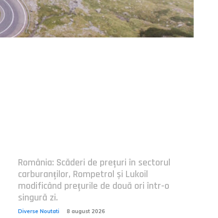
Postari fresh:
România: Scăderi de prețuri în sectorul
carburanților, Rompetrol și Lukoil
modificând prețurile de două ori într-o
singură zi.
Diverse Noutati
8 august 2026