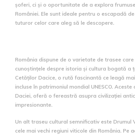
șoferi, ci și o oportunitate de a explora frumuse
României. Ele sunt ideale pentru o escapadă de 
tuturor celor care aleg să le descopere.
Trasee culturale și istorice
România dispune de o varietate de trasee care 
cunoștințele despre istoria și cultura bogată a 
Cetăților Dacice, o rută fascinantă ce leagă mai
incluse în patrimoniul mondial UNESCO. Aceste 
Daciei, oferă o fereastră asupra civilizației ant
impresionante.
Un alt traseu cultural semnificativ este Drumul 
cele mai vechi regiuni viticole din România. Pe 