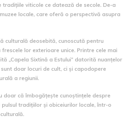
 tradițiile viticole ce datează de secole. De-a
și muzee locale, care oferă o perspectivă asupra
tă culturală deosebită, cunoscută pentru
 frescele lor exterioare unice. Printre cele mai
ă „Capela Sixtină a Estului” datorită nuanțelor
unt doar locuri de cult, ci și capodopere
urală a regiunii.
 nu doar că îmbogățește cunoștințele despre
lsul tradițiilor și obiceiurilor locale, într-o
culturală.
uimitoare