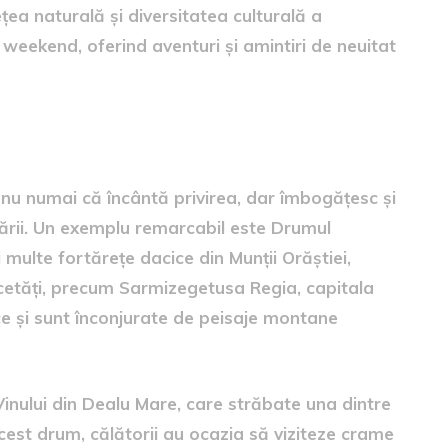
țea naturală și diversitatea culturală a
weekend, oferind aventuri și amintiri de neuitat
nu numai că încântă privirea, dar îmbogățesc și
țării. Un exemplu remarcabil este Drumul
 multe fortărețe dacice din Munții Orăștiei,
cetăți, precum Sarmizegetusa Regia, capitala
ice și sunt înconjurate de peisaje montane
Vinului din Dealu Mare, care străbate una dintre
acest drum, călătorii au ocazia să viziteze crame