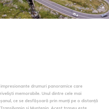
sul Carpaților
i impresionante drumuri panoramice care
riveliști memorabile. Unul dintre cele mai
nul, ce se desfășoară prin munți pe o distanță
 Transilvania și Muntenia. Acest traseu este