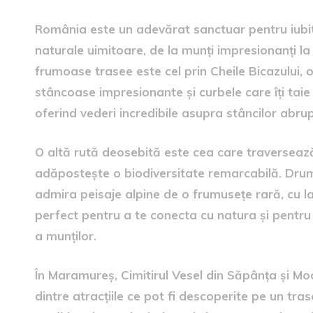
România este un adevărat sanctuar pentru iubitor
naturale uimitoare, de la munți impresionanți la c
frumoase trasee este cel prin Cheile Bicazului,
stâncoase impresionante și curbele care îți taie
oferind vederi incredibile asupra stâncilor abrupt
O altă rută deosebită este cea care traversează
adăpostește o biodiversitate remarcabilă. Drum
admira peisaje alpine de o frumusețe rară, cu lac
perfect pentru a te conecta cu natura și pentru 
a munților.
În Maramureș, Cimitirul Vesel din Săpânța și Mo
dintre atracțiile ce pot fi descoperite pe un tra