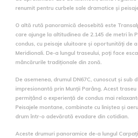
renumit pentru curbele sale dramatice și peisaj
O altă rută panoramică deosebită este Transalp
care ajunge la altitudinea de 2.145 de metri în 
condus, cu peisaje uluitoare și oportunități de 
Meridionali. De-a lungul traseului, poți face esc
mâncărurile tradiționale din zonă.
De asemenea, drumul DN67C, cunoscut și sub de
impresionantă prin Munții Parâng. Acest traseu 
permițând o experiență de condus mai relaxantă ș
Peisajele montane, combinate cu liniștea și aeru
drum într-o adevărată evadare din cotidian.
Aceste drumuri panoramice de-a lungul Carpați