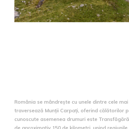
Piste panoramice pe parcur
România se mândrește cu unele dintre cele ma
traversează Munții Carpați, oferind călătorilor p
cunoscute asemenea drumuri este Transfăgărășa
de aproximativ 150 de kilometri, unind regiunile