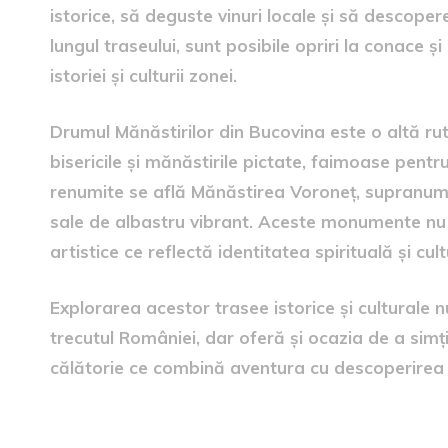
istorice, să deguste vinuri locale și să descopere
lungul traseului, sunt posibile opriri la conace 
istoriei și culturii zonei.
Drumul Mănăstirilor din Bucovina este o altă ru
bisericile și mănăstirile pictate, faimoase pentru
renumite se află Mănăstirea Voroneț, supranumit
sale de albastru vibrant. Aceste monumente nu s
artistice ce reflectă identitatea spirituală și cult
Explorarea acestor trasee istorice și culturale
trecutul României, dar oferă și ocazia de a simți pu
călătorie ce combină aventura cu descoperirea 
Rute prin peisaje naturale 