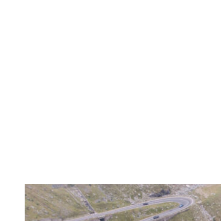
Cele mai fasc
autoturismu