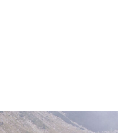
 accesibile cu
n sfârșit de