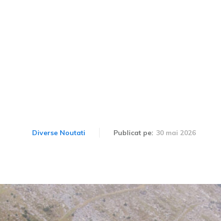
inante șosele din România
l. Rute de explorat într-u
săptămână
30 mai 2026
Diverse Noutati
Publicat pe: