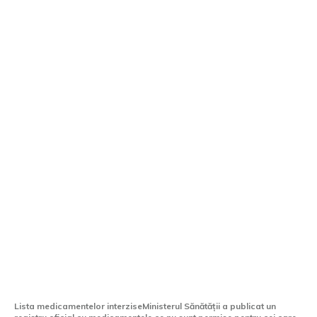
Medicamente prohibite pentru
conducători auto: Ministerul Sănătății a
făcut publică lista oficială
Lista medicamentelor interziseMinisterul Sănătății a publicat un