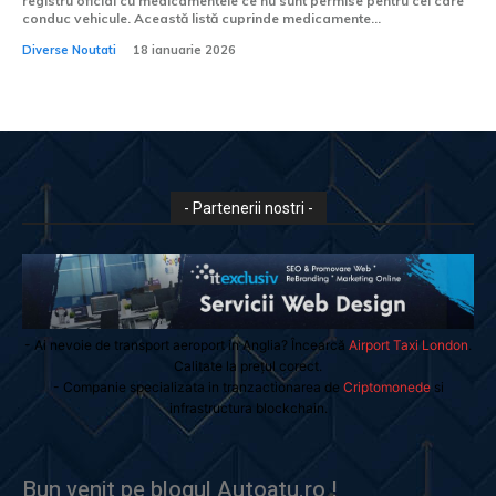
registru oficial cu medicamentele ce nu sunt permise pentru cei care
conduc vehicule. Această listă cuprinde medicamente...
Diverse Noutati
18 ianuarie 2026
- Partenerii nostri -
- Ai nevoie de transport aeroport in Anglia? Încearcă
Airport Taxi London
.
Calitate la prețul corect.
- Companie specializata in tranzactionarea de
Criptomonede
si
infrastructura blockchain.
Bun venit pe blogul Autoatu.ro !