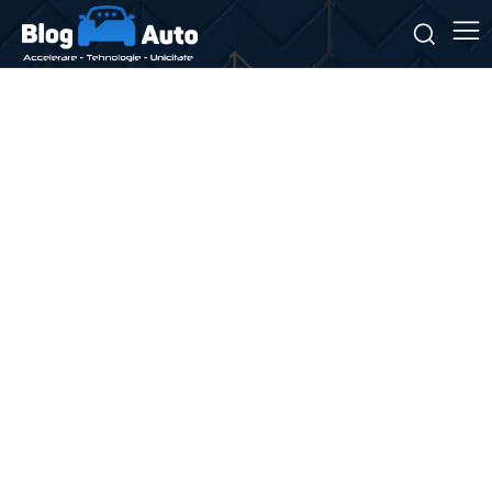
Stiri si noutati despre:
efecte secundare