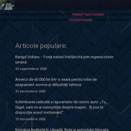
oie de transport aeroport in Anglia? Încearcă
Airport Taxi London
. Calitate la preț
mpanie specializata in tranzactionarea de
Criptomonede
si infrastructura blockc
Articole populare:
Barajul Vidraru – Forța naturii îmblânzită prin ingeniozitate
umană
22 septembrie 2025
Amenzi de 60.000 lei într-o seară pentru tobe de
eșapament sonore și dificultăți tehnice
22 decembrie 2025
Schimbarea radicală a rapoartelor de istoric auto: „Tu,
Gigel, care nu ai cunoștințe despre mașini… îți pun la
dispoziție acest instrument”
13 decembrie 2025
România învăluită în zăpadă: Rute și autostrăzi blocate,