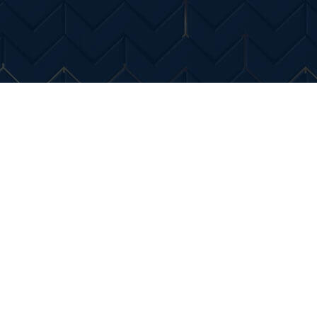
Entertainment
Diverse Noutati
Home & Dec
ficat