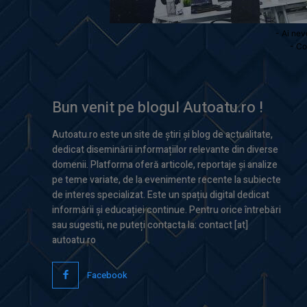
- Ai nev
- Co
Bun venit pe blogul Autoatu.ro !
Autoatu.ro este un site de știri și blog de actualitate,
dedicat diseminării informațiilor relevante din diverse
domenii. Platforma oferă articole, reportaje și analize
pe teme variate, de la evenimente recente la subiecte
de interes specializat. Este un spațiu digital dedicat
informării și educației continue. Pentru orice întrebări
sau sugestii, ne puteți contacta la: contact [at]
autoatu.ro
Facebook