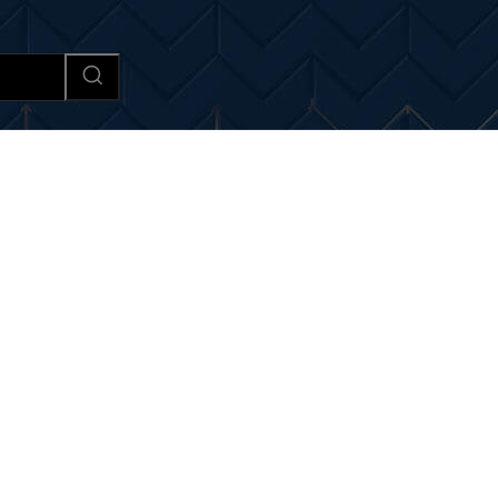
Afaceri si Industrii
Cultura si 
i si noutati despre:
electri