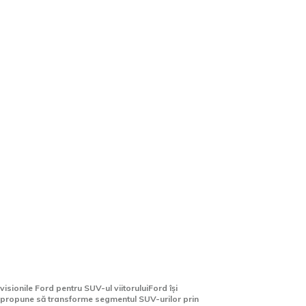
Ford pregătește un SUV care
va substitui modelul Focus.
Detalii accesibile până în
acest moment.
visionile Ford pentru SUV-ul viitoruluiFord își
propune să transforme segmentul SUV-urilor prin