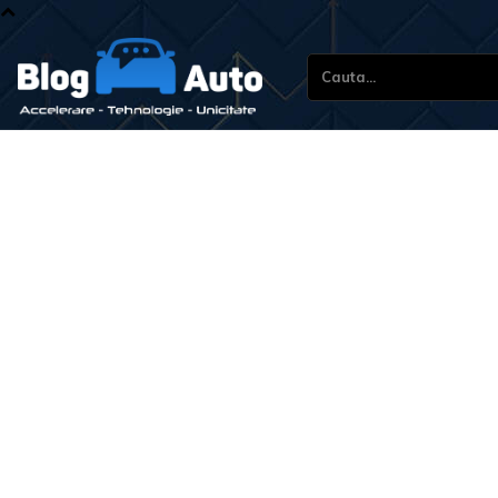
Cauta...
Stir