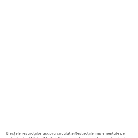
Restricții pe A1 Pitești – Sibiu: CNAIR
realizează foraje pe porțiunea liberă
până la Curtea de Argeș.
Efecțele restricțiilor asupra circulațieiRestricțiile implementate pe