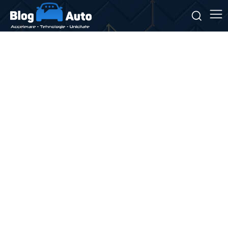
Stiri si noutati despre:
foraj