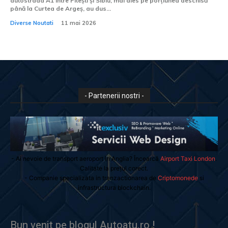
autostrada A1 între Pitești și Sibiu, mai ales pe porțiunea deschisă
până la Curtea de Argeș, au dus...
Diverse Noutati
11 mai 2026
- Partenerii nostri -
- Ai nevoie de transport aeroport in Anglia? Încearcă
Airport Taxi London
.
Calitate la prețul corect.
- Companie specializata in tranzactionarea de
Criptomonede
si
infrastructura blockchain.
Bun venit pe blogul Autoatu.ro !