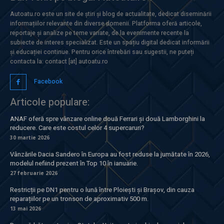
Autoatu.ro este un site de știri și blog de actualitate, dedicat diseminării
informațiilor relevante din diverse domenii. Platforma oferă articole,
reportaje și analize pe teme variate, de la evenimente recente la
subiecte de interes specializat. Este un spațiu digital dedicat informării
și educației continue. Pentru orice întrebări sau sugestii, ne puteți
contacta la: contact [at] autoatu.ro
Facebook
Articole populare:
ANAF oferă spre vânzare online două Ferrari și două Lamborghini la
reducere. Care este costul celor 4 supercaruri?
30 martie 2026
Vânzările Dacia Sandero în Europa au fost reduse la jumătate în 2026,
modelul nefiind prezent în Top 10 în ianuarie.
27 februarie 2026
Restricții pe DN1 pentru o lună între Ploiești și Brașov, din cauza
reparațiilor pe un tronson de aproximativ 500 m.
13 mai 2026