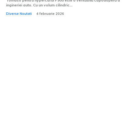
Tomaso pentru hypercarul P900 este o veritabilă capodoperă a
ingineriei auto. Cu un volum cilindric...
Diverse Noutati
4 februarie 2026