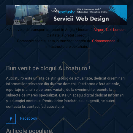
- Ai nevoie de transport aeroport in Anglia? Încearcă
Airport Taxi London
.
Calitate la prețul corect.
- Companie specializata in tranzactionarea de
Criptomonede
si
infrastructura blockchain.
Bun venit pe blogul Autoatu.ro !
Autoatu.ro este un site de știri și blog de actualitate, dedicat diseminării
informațiilor relevante din diverse domenii. Platforma oferă articole,
reportaje și analize pe teme variate, de la evenimente recente la
subiecte de interes specializat. Este un spațiu digital dedicat informării
și educației continue. Pentru orice întrebări sau sugestii, ne puteți
contacta la: contact [at] autoatu.ro
Facebook
Articole populare: