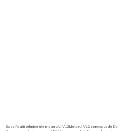
De Tomaso prezintă un V12 de 6.2 litri, cu
900 CP și 12.300 rpm pentru hypercarul
P900
Specificatii tehnice ale motorului V12Motorul V12 conceput de De