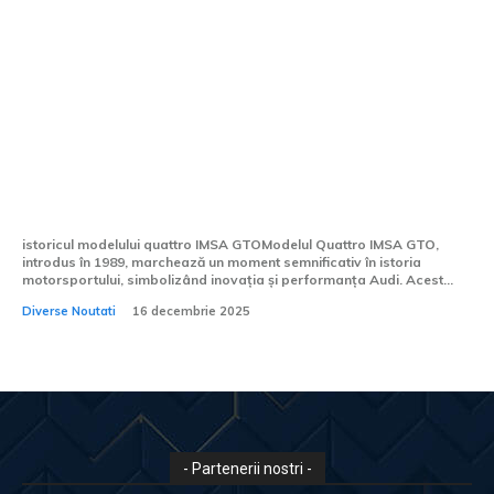
Ucenicii de la Audi au avut succes din
nou! Quattro IMSA GTO din 1989,
convertit într-un hypercar cu 400 CP
istoricul modelului quattro IMSA GTOModelul Quattro IMSA GTO,
introdus în 1989, marchează un moment semnificativ în istoria
motorsportului, simbolizând inovația și performanța Audi. Acest...
Diverse Noutati
16 decembrie 2025
- Partenerii nostri -