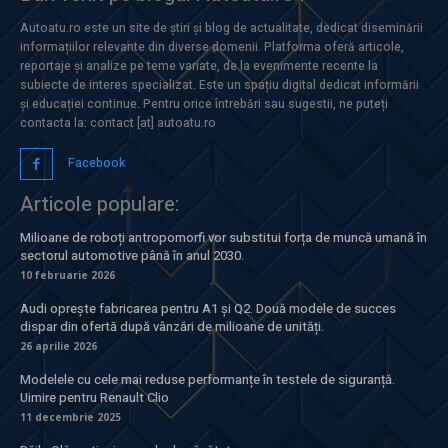
Autoatu.ro este un site de știri și blog de actualitate, dedicat diseminării
informațiilor relevante din diverse domenii. Platforma oferă articole,
reportaje și analize pe teme variate, de la evenimente recente la
subiecte de interes specializat. Este un spațiu digital dedicat informării
și educației continue. Pentru orice întrebări sau sugestii, ne puteți
contacta la: contact [at] autoatu.ro
Facebook
Articole populare:
Milioane de roboți antropomorfi vor substitui forța de muncă umană în
sectorul automotive până în anul 2030.
10 februarie 2026
Audi oprește fabricarea pentru A1 și Q2. Două modele de succes
dispar din ofertă după vânzări de milioane de unități.
26 aprilie 2026
Modelele cu cele mai reduse performanțe în testele de siguranță.
Uimire pentru Renault Clio
11 decembrie 2025