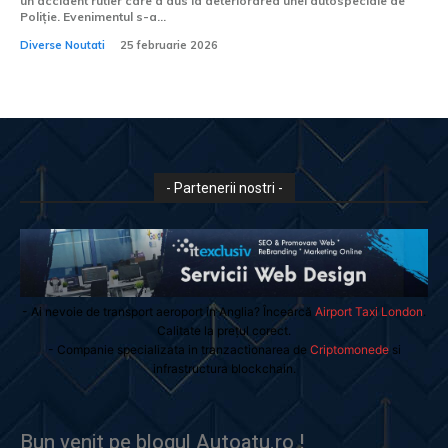
un accident rutier care a dus la deteriorarea unei autospeciale de
Poliție. Evenimentul s-a...
Diverse Noutati
25 februarie 2026
- Partenerii nostri -
- Ai nevoie de transport aeroport in Anglia? Încearcă
Airport Taxi London
.
Calitate la prețul corect.
- Companie specializata in tranzactionarea de
Criptomonede
si
infrastructura blockchain.
Bun venit pe blogul Autoatu.ro !