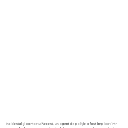
Polițist penalizat și lăsat fără permis
după ce a intrat în coliziune cu vehiculul
său personal cu o autospecială de Poliție
Incidentul și contextulRecent, un agent de poliție a fost implicat într-