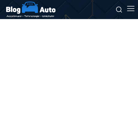
Stiri si noutati despre:
încredere publică