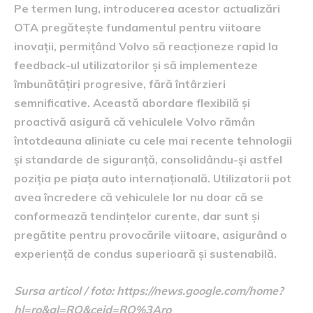
Pe termen lung, introducerea acestor actualizări
OTA pregătește fundamentul pentru viitoare
inovații, permițând Volvo să reacționeze rapid la
feedback-ul utilizatorilor și să implementeze
îmbunătățiri progresive, fără întârzieri
semnificative. Această abordare flexibilă și
proactivă asigură că vehiculele Volvo rămân
întotdeauna aliniate cu cele mai recente tehnologii
și standarde de siguranță, consolidându-și astfel
poziția pe piața auto internațională. Utilizatorii pot
avea încredere că vehiculele lor nu doar că se
conformează tendințelor curente, dar sunt și
pregătite pentru provocările viitoare, asigurând o
experiență de condus superioară și sustenabilă.
Sursa articol / foto: https://news.google.com/home?
hl=ro&gl=RO&ceid=RO%3Aro