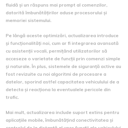
fluidă și un răspuns mai prompt al comenzilor,
datorită îmbunătățirilor aduse procesorului și
memoriei sistemului.
Pe lângă aceste optimizări, actualizarea introduce
și funcționalități noi, cum ar fi integrarea avansată
cu asistenții vocali, permițând utilizatorilor să
acceseze o varietate de funcții prin comenzi simple
și naturale. În plus, sistemele de siguranță active au
fost revizuite cu noi algoritmi de procesare a
datelor, sporind astfel capacitatea vehiculului de a
detecta și reacționa la eventualele pericole din
trafic.
Mai mult, actualizarea include suport extins pentru
aplicațiile mobile, îmbunătățind conectivitatea și
controlul de la distanță al unor funcții ale vehiculului,