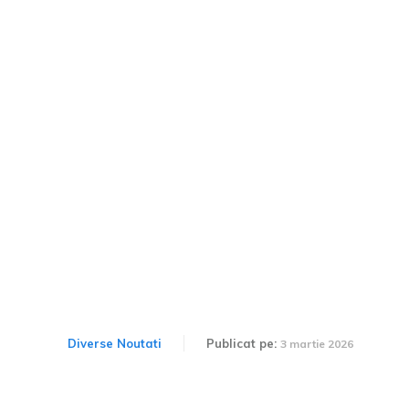
Volvo introduce cea mai
extinsă actualizare
software OTA din istorie.
Care modele beneficiază
de această actualizare?
Diverse Noutati
Publicat pe:
3 martie 2026