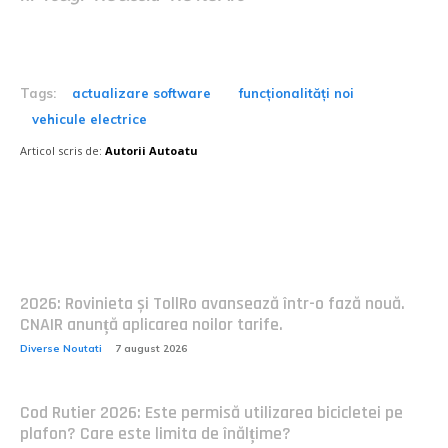
Tags:
actualizare software
funcționalități noi
vehicule electrice
Articol scris de:
Autorii Autoatu
Postari fresh:
2026: Rovinieta și TollRo avansează într-o fază nouă.
CNAIR anunță aplicarea noilor tarife.
Diverse Noutati
7 august 2026
Cod Rutier 2026: Este permisă utilizarea bicicletei pe
plafon? Care este limita de înălțime?