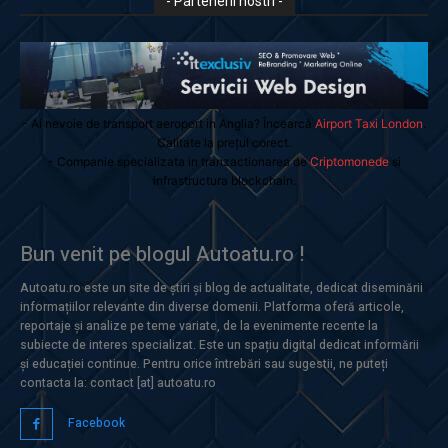
- Partenerii nostri -
- Ai nevoie de transport aeroport in Anglia? Încearcă
Airport Taxi London
.
Calitate la prețul corect.
- Companie specializata in tranzactionarea de
Criptomonede
si
infrastructura blockchain.
Bun venit pe blogul Autoatu.ro !
Autoatu.ro este un site de știri și blog de actualitate, dedicat diseminării
informațiilor relevante din diverse domenii. Platforma oferă articole,
reportaje și analize pe teme variate, de la evenimente recente la
subiecte de interes specializat. Este un spațiu digital dedicat informării
și educației continue. Pentru orice întrebări sau sugestii, ne puteți
contacta la: contact [at] autoatu.ro
Facebook