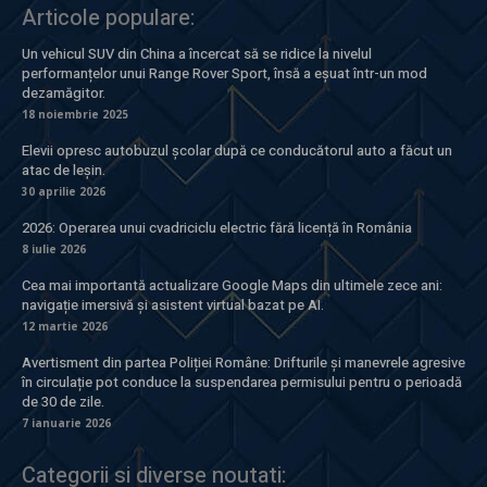
Articole populare:
Un vehicul SUV din China a încercat să se ridice la nivelul
performanțelor unui Range Rover Sport, însă a eșuat într-un mod
dezamăgitor.
18 noiembrie 2025
Elevii opresc autobuzul școlar după ce conducătorul auto a făcut un
atac de leșin.
30 aprilie 2026
2026: Operarea unui cvadriciclu electric fără licență în România
8 iulie 2026
Cea mai importantă actualizare Google Maps din ultimele zece ani:
navigație imersivă și asistent virtual bazat pe AI.
12 martie 2026
Avertisment din partea Poliției Române: Drifturile și manevrele agresive
în circulație pot conduce la suspendarea permisului pentru o perioadă
de 30 de zile.
7 ianuarie 2026
Categorii si diverse noutati: