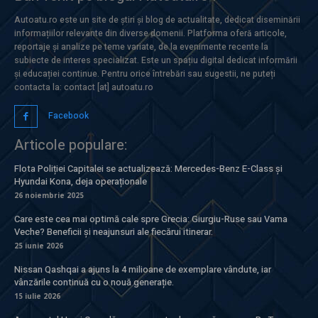
Autoatu.ro este un site de știri și blog de actualitate, dedicat diseminării
informațiilor relevante din diverse domenii. Platforma oferă articole,
reportaje și analize pe teme variate, de la evenimente recente la
subiecte de interes specializat. Este un spațiu digital dedicat informării
și educației continue. Pentru orice întrebări sau sugestii, ne puteți
contacta la: contact [at] autoatu.ro
Facebook
Articole populare:
Flota Poliției Capitalei se actualizează: Mercedes-Benz E-Class și
Hyundai Kona, deja operaționale
26 noiembrie 2025
Care este cea mai optimă cale spre Grecia: Giurgiu-Ruse sau Vama
Veche? Beneficii și neajunsuri ale fiecărui itinerar.
25 iunie 2026
Nissan Qashqai a ajuns la 4 milioane de exemplare vândute, iar
vânzările continuă cu o nouă generație.
15 iulie 2026