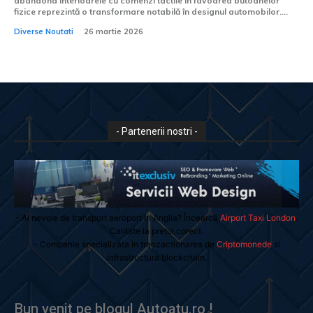
abandona interioarele cu comenzi tactile în favoarea butoanelor
fizice reprezintă o transformare notabilă în designul automobilor....
Diverse Noutati
26 martie 2026
- Partenerii nostri -
- Ai nevoie de transport aeroport in Anglia? Încearcă
Airport Taxi London
.
Calitate la prețul corect.
- Companie specializata in tranzactionarea de
Criptomonede
si
infrastructura blockchain.
Bun venit pe blogul Autoatu.ro !