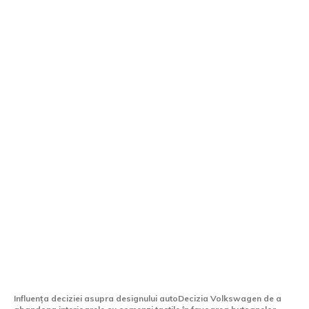
CEO-ul Volkswagen declară că perioada
interioarelor dotate cu comenzi tactile s-
a încheiat cu certitudine.
Influența deciziei asupra designului autoDecizia Volkswagen de a