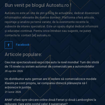
Bun venit pe blogul Autoatu.ro !
Autoatu.ro este un site de știri și blog de actualitate, dedicat diseminării
informațiilor relevante din diverse domenii. Platforma oferă articole,
reportaje și analize pe teme variate, de la evenimente recente la
subiecte de interes specializat. Este un spațiu digital dedicat informării
și educației continue. Pentru orice întrebări sau sugestii, ne puteți
contacta la: contact [at] autoatu.ro
Facebook
Articole populare:
Cea mai spectaculoasă expoziție auto la nivel mondial: Turn din sticlă
de 15 nivele cu sistem automat de comercializare a automobilelor
28 aprilie 2026
Un distribuitor auto german are în vedere să comercializeze modele
Xiaomi pe cont propriu, iar compania chineză plănuiește să-l
acționeze în justiție.
21 iunie 2026
ANAF oferă spre vânzare online două Ferrari și două Lamborghini la
reducere. Care este costul celor 4 supercaruri?