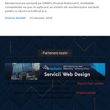
Monitorizarea aeriană pe DN6Pe Drumul Național 6, instituțiile
competente au pus în aplicare un sistem de monitorizare aeriană
pentru a observa traficul și a...
Diverse Noutati
23 ianuarie 2026
- Partenerii nostri -
- Ai nevoie de transport aeroport in Anglia? Încearcă
Airport Taxi London
.
Calitate la prețul corect.
- Companie specializata in tranzactionarea de
Criptomonede
si
infrastructura blockchain.