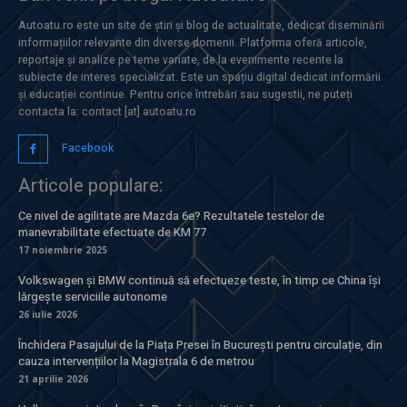
Autoatu.ro este un site de știri și blog de actualitate, dedicat diseminării
informațiilor relevante din diverse domenii. Platforma oferă articole,
reportaje și analize pe teme variate, de la evenimente recente la
subiecte de interes specializat. Este un spațiu digital dedicat informării
și educației continue. Pentru orice întrebări sau sugestii, ne puteți
contacta la: contact [at] autoatu.ro
Facebook
Articole populare:
Ce nivel de agilitate are Mazda 6e? Rezultatele testelor de
manevrabilitate efectuate de KM 77
17 noiembrie 2025
Volkswagen și BMW continuă să efectueze teste, în timp ce China își
lărgește serviciile autonome
26 iulie 2026
Închidera Pasajului de la Piața Presei în București pentru circulație, din
cauza intervențiilor la Magistrala 6 de metrou
21 aprilie 2026