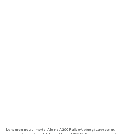
Alpine și Lacoste introduc Alpine A290
Rallye, alături de o gamă exclusivă de
vestimentație și accesorii.
Lansarea noului model Alpine A290 RallyeAlpine și Lacoste au