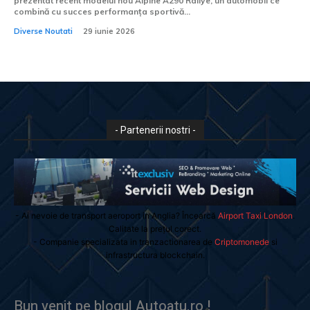
prezentat recent modelul nou Alpine A290 Rallye, un automobil ce
combină cu succes performanța sportivă...
Diverse Noutati
29 iunie 2026
- Partenerii nostri -
- Ai nevoie de transport aeroport in Anglia? Încearcă
Airport Taxi London
.
Calitate la prețul corect.
- Companie specializata in tranzactionarea de
Criptomonede
si
infrastructura blockchain.
Bun venit pe blogul Autoatu.ro !