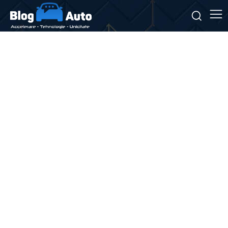
Stiri si noutati despre:
mecanica auto