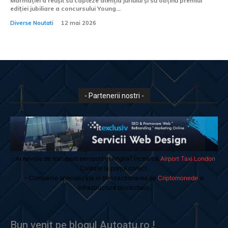
Marmației a reușit să capteze atenția juriului și să obțină premiul
ediției jubiliare a concursului Young...
Diverse Noutati
12 mai 2026
- Partenerii nostri -
- Ai nevoie de transport aeroport in Anglia? Încearcă
Airport Taxi London
.
Calitate la prețul corect.
- Companie specializata in tranzactionarea de
Criptomonede
si
infrastructura blockchain.
Bun venit pe blogul Autoatu.ro !