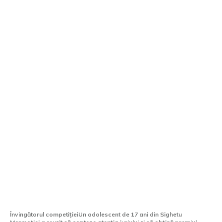
Un adolescent de 17 ani din Sighetu
Marmației triumfă în ediția aniversară
Young Car Mechanic România
Învingătorul competițieiUn adolescent de 17 ani din Sighetu