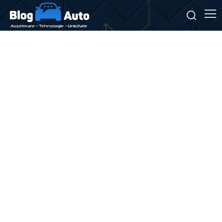
Stiri si noutati despre:
mild-hybrid