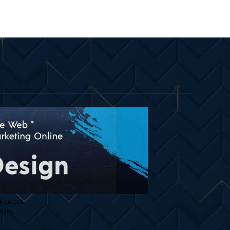
ul corect.
hain.