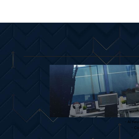
- Ai nev
- Co