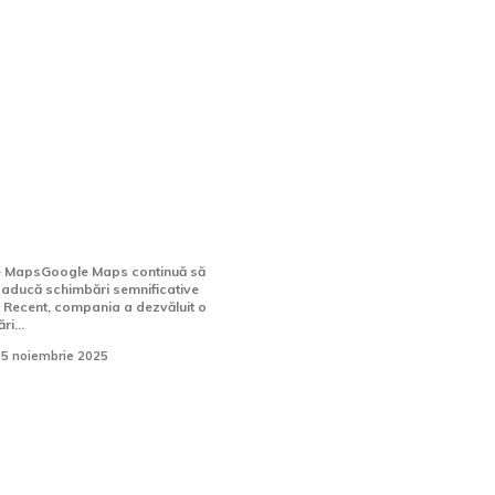
ncție semnificativă
onibilă pe Google
le MapsGoogle Maps continuă să
ă aducă schimbări semnificative
i. Recent, compania a dezvăluit o
ri...
5 noiembrie 2025