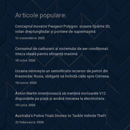
Articole populare:
Conceptul inovator Peugeot Polygon: scaune tipărite 3D,
volan dreptunghiular și portiere de supermașină
13 noiembrie 2025
Consumul de carburant al sistemului de aer condiționat:
viteza ideală pentru eficiență maximă
18 iulie 2026
Ucraina nimicește un semnificativ rezervor de petrol din
Krasnodar. Rusia, obligată să închidă căile spre Crimeea.
16 iunie 2026
Aston Martin intenționează să mențină motoarele V12
disponibile pe piață și amână trecerea la electricitate.
10 iulie 2026
Australia’s Police Trials Drones to Tackle Vehicle Theft
22 februarie 2026