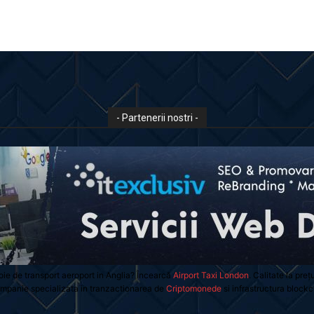
- Partenerii nostri -
oie de transport aeroport in Anglia? Încearcă
Airport Taxi London
. Calitate la preț
mpanie specializata in tranzactionarea de
Criptomonede
si infrastructura blockc