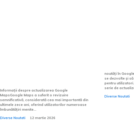
Cea mai importantă
O nouă fu
actualizare Google Maps din
va fi disp
ultimele zece ani: navigație
Maps
imersivă și asistent virtual
noutăți în Goog
bazat pe AI.
se dezvolte și s
pentru utilizator
serie de actualiză
Informații despre actualizarea Google
MapsGoogle Maps a suferit o revizuire
Diverse Noutati
semnificativă, considerată cea mai importantă din
ultimele zece ani, oferind utilizatorilor numeroase
îmbunătățiri menite...
Diverse Noutati
12 martie 2026