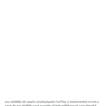
Apple CarPlay aduce o caracteristică
mult anticipată de către conducători.
nou abilități ale apple carplayApple CarPlay a implementat recent o
serie de noi abilități care promite să îmbunătățească considerabil