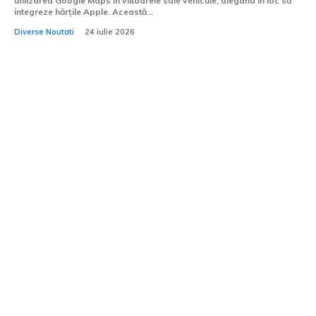
utilizarea Google Maps în viitoarele sale vehicule, alegând în loc să
integreze hărțile Apple. Această...
Diverse Noutati
24 iulie 2026