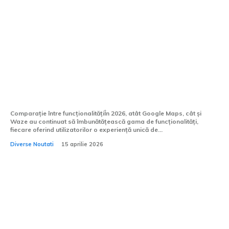
Care aplicație de orientare este
superioară în 2026: Google Maps sau
Waze?
Comparație între funcționalitățiÎn 2026, atât Google Maps, cât și
Waze au continuat să îmbunătățească gama de funcționalități,
fiecare oferind utilizatorilor o experiență unică de...
Diverse Noutati
15 aprilie 2026