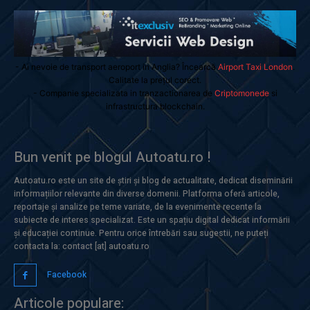
- Ai nevoie de transport aeroport in Anglia? Încearcă
Airport Taxi London
.
Calitate la prețul corect.
- Companie specializata in tranzactionarea de
Criptomonede
si
infrastructura blockchain.
Bun venit pe blogul Autoatu.ro !
Autoatu.ro este un site de știri și blog de actualitate, dedicat diseminării
informațiilor relevante din diverse domenii. Platforma oferă articole,
reportaje și analize pe teme variate, de la evenimente recente la
subiecte de interes specializat. Este un spațiu digital dedicat informării
și educației continue. Pentru orice întrebări sau sugestii, ne puteți
contacta la: contact [at] autoatu.ro
Facebook
Articole populare: