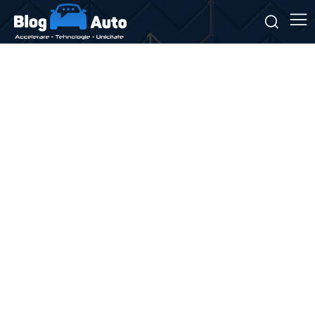
Stiri si noutati despre:
navigație