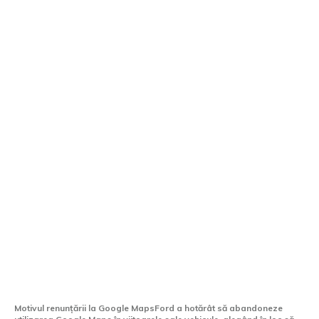
Ford abandonează Google Maps:
Vehiculele viitoare ale „Ovalului Albastru”
vor folosi hărți Apple
Motivul renunțării la Google MapsFord a hotărât să abandoneze