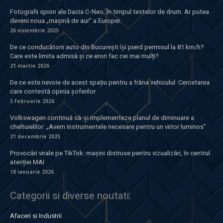
Fotografii spion ale Dacia C-Neo, în timpul testelor de drum. Ar putea
deveni noua „mașină de aur” a Europei.
26 noiembrie 2025
De ce conducătorii auto din București își pierd permisul la 81 km/h?
Care este limita admisă și ce erori fac cei mai mulți?
21 martie 2026
De ce este nevoie de acest spațiu pentru a frâna vehiculul: Cercetarea
care contestă opinia șoferilor
5 februarie 2026
Volkswagen continuă să-și implementeze planul de diminuare a
cheltuielilor: „Avem instrumentele necesare pentru un viitor luminos”
21 decembrie 2025
Provocări virale pe TikTok: mașini distruse pentru vizualizări, în centrul
atenției MAI
18 ianuarie 2026
Categorii si diverse noutati:
Afaceri si Industrii