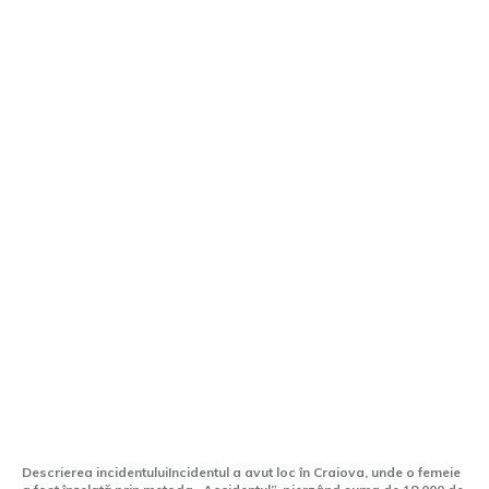
Prejudiciu de 18.000 de lei: metoda
„Accidentul” utilizată pentru a înșela o
femeie din Craiova
Descrierea incidentuluiIncidentul a avut loc în Craiova, unde o femeie