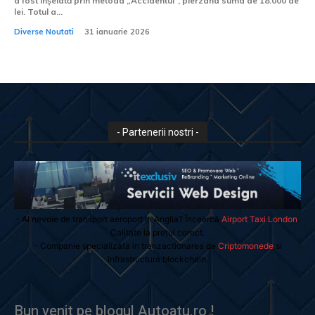
a fost înșelată prin metoda „Accidentul”, pierzând suma de 18.000 de
lei. Totul a...
Diverse Noutati
31 ianuarie 2026
- Partenerii nostri -
- Ai nevoie de transport aeroport in Anglia? Încearcă
Airport Taxi London
.
Calitate la prețul corect.
- Companie specializata in tranzactionarea de
Criptomonede
si
infrastructura blockchain.
Bun venit pe blogul Autoatu.ro !