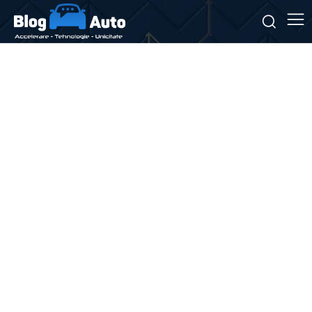
Stiri si noutati despre:
panică