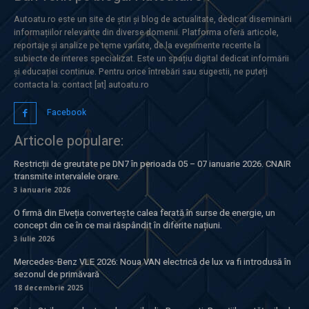
Autoatu.ro este un site de știri și blog de actualitate, dedicat diseminării
informațiilor relevante din diverse domenii. Platforma oferă articole,
reportaje și analize pe teme variate, de la evenimente recente la
subiecte de interes specializat. Este un spațiu digital dedicat informării
și educației continue. Pentru orice întrebări sau sugestii, ne puteți
contacta la: contact [at] autoatu.ro
Facebook
Articole populare:
Restricții de greutate pe DN7 în perioada 05 – 07 ianuarie 2026. CNAIR
transmite intervalele orare.
3 ianuarie 2026
O firmă din Elveția convertește calea ferată în surse de energie, un
concept din ce în ce mai răspândit în diferite națiuni.
3 iulie 2026
Mercedes-Benz VLE 2026: Noua VAN electrică de lux va fi introdusă în
sezonul de primăvară
18 decembrie 2025