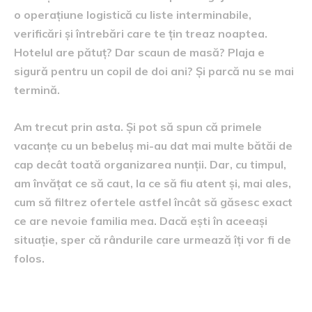
o operațiune logistică cu liste interminabile,
verificări și întrebări care te țin treaz noaptea.
Hotelul are pătuț? Dar scaun de masă? Plaja e
sigură pentru un copil de doi ani? Și parcă nu se mai
termină.
Am trecut prin asta. Și pot să spun că primele
vacanțe cu un bebeluș mi-au dat mai multe bătăi de
cap decât toată organizarea nunții. Dar, cu timpul,
am învățat ce să caut, la ce să fiu atent și, mai ales,
cum să filtrez ofertele astfel încât să găsesc exact
ce are nevoie familia mea. Dacă ești în aceeași
situație, sper că rândurile care urmează îți vor fi de
folos.
De ce alegerea hotelului