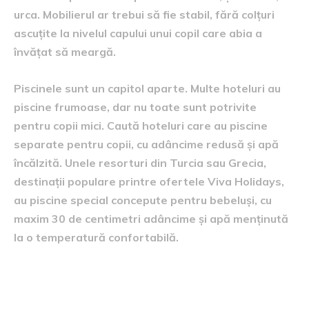
urca. Mobilierul ar trebui să fie stabil, fără colțuri
ascuțite la nivelul capului unui copil care abia a
învățat să meargă.
Piscinele sunt un capitol aparte. Multe hoteluri au
piscine frumoase, dar nu toate sunt potrivite
pentru copii mici. Caută hoteluri care au piscine
separate pentru copii, cu adâncime redusă și apă
încălzită. Unele resorturi din Turcia sau Grecia,
destinații populare printre ofertele Viva Holidays,
au piscine special concepute pentru bebeluși, cu
maxim 30 de centimetri adâncime și apă menținută
la o temperatură confortabilă.
Alimentația, capitolul care îți
poate salva sau strica