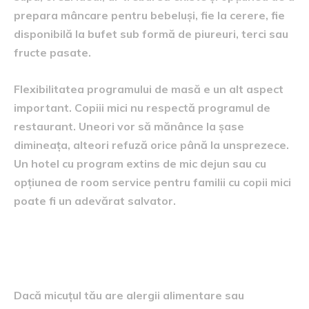
prepara mâncare pentru bebeluși, fie la cerere, fie
disponibilă la bufet sub formă de piureuri, terci sau
fructe pasate.
Flexibilitatea programului de masă e un alt aspect
important. Copiii mici nu respectă programul de
restaurant. Uneori vor să mănânce la șase
dimineața, alteori refuză orice până la unsprezece.
Un hotel cu program extins de mic dejun sau cu
opțiunea de room service pentru familii cu copii mici
poate fi un adevărat salvator.
Alergii și intoleranțe, un aspect de
discutat din timp
Dacă micuțul tău are alergii alimentare sau