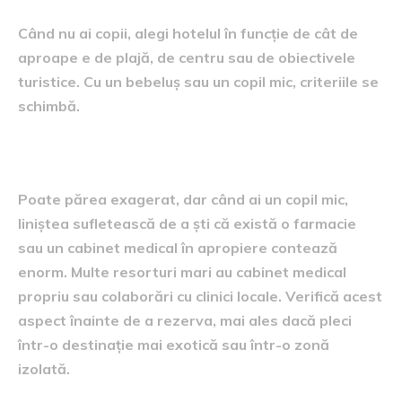
Când nu ai copii, alegi hotelul în funcție de cât de
aproape e de plajă, de centru sau de obiectivele
turistice. Cu un bebeluș sau un copil mic, criteriile se
schimbă.
Apropierea de facilitățile medicale
Poate părea exagerat, dar când ai un copil mic,
liniștea sufletească de a ști că există o farmacie
sau un cabinet medical în apropiere contează
enorm. Multe resorturi mari au cabinet medical
propriu sau colaborări cu clinici locale. Verifică acest
aspect înainte de a rezerva, mai ales dacă pleci
într-o destinație mai exotică sau într-o zonă
izolată.