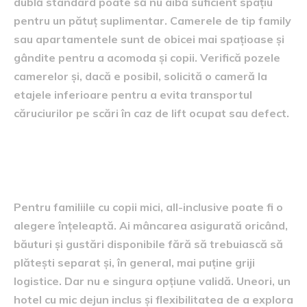
dublă standard poate să nu aibă suficient spațiu
pentru un pătuț suplimentar. Camerele de tip family
sau apartamentele sunt de obicei mai spațioase și
gândite pentru a acomoda și copii. Verifică pozele
camerelor și, dacă e posibil, solicită o cameră la
etajele inferioare pentru a evita transportul
căruciurilor pe scări în caz de lift ocupat sau defect.
Pachetele all-inclusive versus alte
formule
Pentru familiile cu copii mici, all-inclusive poate fi o
alegere înțeleaptă. Ai mâncarea asigurată oricând,
băuturi și gustări disponibile fără să trebuiască să
plătești separat și, în general, mai puține griji
logistice. Dar nu e singura opțiune validă. Uneori, un
hotel cu mic dejun inclus și flexibilitatea de a explora