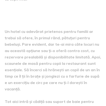
Facilitățile de bază care nu ar
trebui să lipsească
Un hotel cu adevărat prietenos pentru familii ar
trebui să ofere, în primul rând, pătuțuri pentru
bebeluși. Pare evident, dar te-ai mira câte locuri nu
au această opțiune sau ți-o oferă contra cost, cu
rezervare prealabilă și disponibilitate limitată. Apoi,
scaunele de masă pentru copii la restaurant sunt
esențiale. Să încerci să hrănești un copil de un an în
timp ce îl ții în brațe și jonglezi cu o farfurie de supă
e un exercițiu de circ pe care nu ți-l dorești în
vacanță.
Tot aici intră și cădiță sau suport de baie pentru