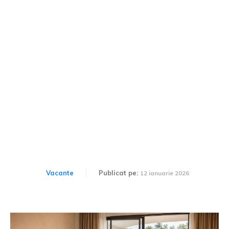
Cum să alegi un hotel
potrivit pentru bebeluși și
copii mici din ofertele Viva
Holidays?
Vacante
Publicat pe:
12 ianuarie 2026