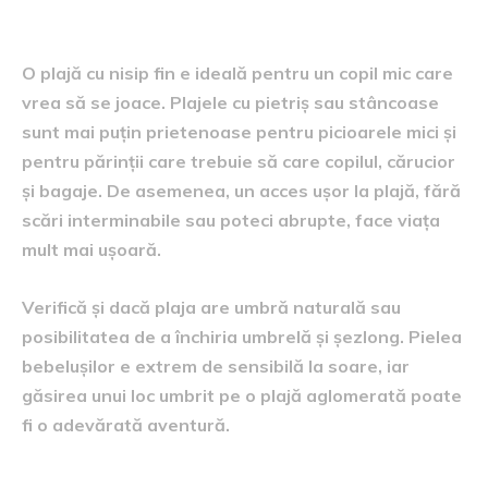
Tipul de plajă și accesibilitatea
O plajă cu nisip fin e ideală pentru un copil mic care
vrea să se joace. Plajele cu pietriș sau stâncoase
sunt mai puțin prietenoase pentru picioarele mici și
pentru părinții care trebuie să care copilul, cărucior
și bagaje. De asemenea, un acces ușor la plajă, fără
scări interminabile sau poteci abrupte, face viața
mult mai ușoară.
Verifică și dacă plaja are umbră naturală sau
posibilitatea de a închiria umbrelă și șezlong. Pielea
bebelușilor e extrem de sensibilă la soare, iar
găsirea unui loc umbrit pe o plajă aglomerată poate
fi o adevărată aventură.