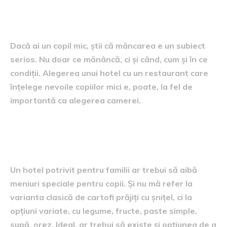
vacanța
Dacă ai un copil mic, știi că mâncarea e un subiect
serios. Nu doar ce mănâncă, ci și când, cum și în ce
condiții. Alegerea unui hotel cu un restaurant care
înțelege nevoile copiilor mici e, poate, la fel de
importantă ca alegerea camerei.
Ce să cauți în oferta culinară a
hotelului
Un hotel potrivit pentru familii ar trebui să aibă
meniuri speciale pentru copii. Și nu mă refer la
varianta clasică de cartofi prăjiți cu șnițel, ci la
opțiuni variate, cu legume, fructe, paste simple,
supă, orez. Ideal, ar trebui să existe și opțiunea de a