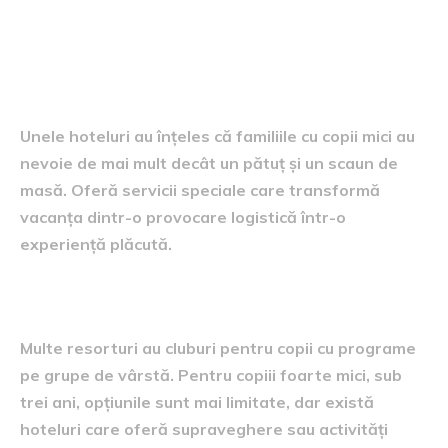
Serviciile speciale pentru
familii, acele mici luxuri care
fac diferența
Unele hoteluri au înțeles că familiile cu copii mici au
nevoie de mai mult decât un pătuț și un scaun de
masă. Oferă servicii speciale care transformă
vacanța dintr-o provocare logistică într-o
experiență plăcută.
Cluburi și animație pentru copii
Multe resorturi au cluburi pentru copii cu programe
pe grupe de vârstă. Pentru copiii foarte mici, sub
trei ani, opțiunile sunt mai limitate, dar există
hoteluri care oferă supraveghere sau activități