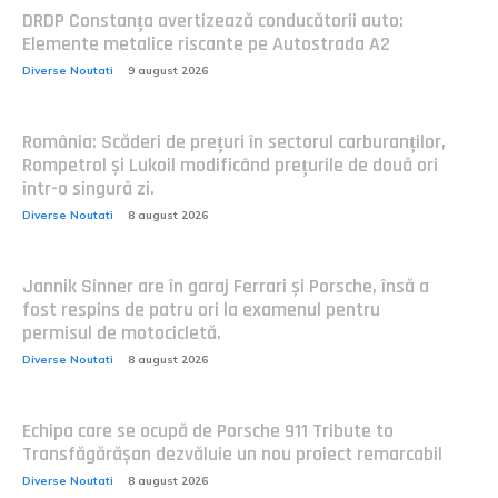
DRDP Constanța avertizează conducătorii auto:
Elemente metalice riscante pe Autostrada A2
Diverse Noutati
9 august 2026
România: Scăderi de prețuri în sectorul carburanților,
Rompetrol și Lukoil modificând prețurile de două ori
într-o singură zi.
Diverse Noutati
8 august 2026
Jannik Sinner are în garaj Ferrari și Porsche, însă a
fost respins de patru ori la examenul pentru
permisul de motocicletă.
Diverse Noutati
8 august 2026
Echipa care se ocupă de Porsche 911 Tribute to
Transfăgărășan dezvăluie un nou proiect remarcabil
Diverse Noutati
8 august 2026