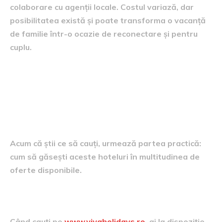
colaborare cu agenții locale. Costul variază, dar
posibilitatea există și poate transforma o vacanță
de familie într-o ocazie de reconectare și pentru
cuplu.
Cum să filtrezi eficient
ofertele Viva Holidays pentru
a găsi hotelul perfect
Acum că știi ce să cauți, urmează partea practică:
cum să găsești aceste hoteluri în multitudinea de
oferte disponibile.
Folosește filtrele cu înțelepciune
Când cauți pe
www.vivaholidays.ro
, ai la dispoziție