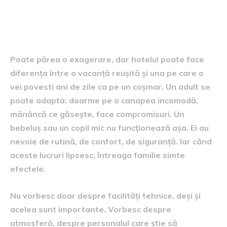
contează mai mult când
călătorești cu cei mici
Poate părea o exagerare, dar hotelul poate face
diferența între o vacanță reușită și una pe care o
vei povesti ani de zile ca pe un coșmar. Un adult se
poate adapta: doarme pe o canapea incomodă,
mănâncă ce găsește, face compromisuri. Un
bebeluș sau un copil mic nu funcționează așa. Ei au
nevoie de rutină, de confort, de siguranță. Iar când
aceste lucruri lipsesc, întreaga familie simte
efectele.
Nu vorbesc doar despre facilități tehnice, deși și
acelea sunt importante. Vorbesc despre
atmosferă, despre personalul care știe să