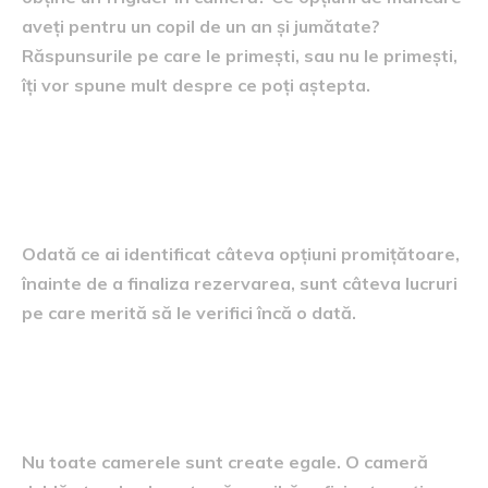
aveți pentru un copil de un an și jumătate?
Răspunsurile pe care le primești, sau nu le primești,
îți vor spune mult despre ce poți aștepta.
Aspecte practice pe care să
nu le uiți când faci rezervarea
Odată ce ai identificat câteva opțiuni promițătoare,
înainte de a finaliza rezervarea, sunt câteva lucruri
pe care merită să le verifici încă o dată.
Tipul de cameră și configurația
paturilor
Nu toate camerele sunt create egale. O cameră