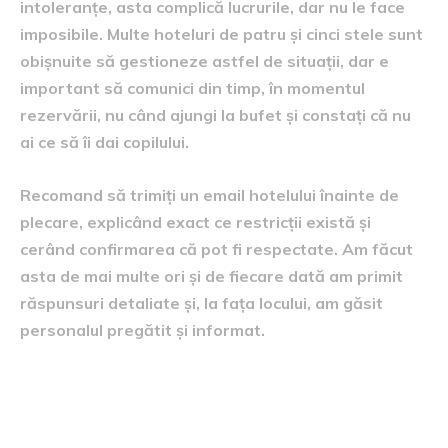
intoleranțe, asta complică lucrurile, dar nu le face
imposibile. Multe hoteluri de patru și cinci stele sunt
obișnuite să gestioneze astfel de situații, dar e
important să comunici din timp, în momentul
rezervării, nu când ajungi la bufet și constați că nu
ai ce să îi dai copilului.
Recomand să trimiți un email hotelului înainte de
plecare, explicând exact ce restricții există și
cerând confirmarea că pot fi respectate. Am făcut
asta de mai multe ori și de fiecare dată am primit
răspunsuri detaliate și, la fața locului, am găsit
personalul pregătit și informat.
Locația hotelului, un factor
adesea subestimat