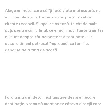
Alege un hotel care să îți facă viața mai ușoară, nu
mai complicată. Informează-te, pune întrebări,
citește recenzii. Și apoi relaxează-te cât de mult
poți, pentru că, la final, cele mai importante amintiri
nu sunt despre cât de perfect a fost hotelul, ci
despre timpul petrecut împreună, ca familie,
departe de rutina de acasă.
Câteva destinații de luat în
considerare pentru familii cu
copii mici
Fără a intra în detalii exhaustive despre fiecare
destinație, vreau să menționez câteva direcții care