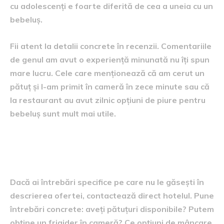
cu adolescenți e foarte diferită de cea a uneia cu un
bebeluș.
Fii atent la detalii concrete în recenzii. Comentariile
de genul am avut o experiență minunată nu îți spun
mare lucru. Cele care menționează că am cerut un
pătuț și l-am primit în cameră în zece minute sau că
la restaurant au avut zilnic opțiuni de piure pentru
bebeluș sunt mult mai utile.
Nu ezita să suni sau să scrii direct
hotelului
Dacă ai întrebări specifice pe care nu le găsești în
descrierea ofertei, contactează direct hotelul. Pune
întrebări concrete: aveți pătuțuri disponibile? Putem
obține un frigider în cameră? Ce opțiuni de mâncare