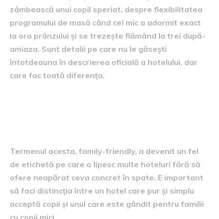
zâmbească unui copil speriat, despre flexibilitatea
programului de masă când cel mic a adormit exact
la ora prânzului și se trezește flămând la trei după-
amiaza. Sunt detalii pe care nu le găsești
întotdeauna în descrierea oficială a hotelului, dar
care fac toată diferența.
Înțelege ce înseamnă de fapt
un hotel family-friendly
Termenul acesta, family-friendly, a devenit un fel
de etichetă pe care o lipesc multe hoteluri fără să
ofere neapărat ceva concret în spate. E important
să faci distincția între un hotel care pur și simplu
acceptă copii și unul care este gândit pentru familii
cu copii mici.