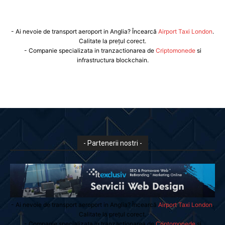
- Ai nevoie de transport aeroport in Anglia? Încearcă
Airport Taxi London
.
Calitate la prețul corect.
- Companie specializata in tranzactionarea de
Criptomonede
si
infrastructura blockchain.
- Partenerii nostri -
- Ai nevoie de transport aeroport in Anglia? Încearcă
Airport Taxi London
.
Calitate la prețul corect.
- Companie specializata in tranzactionarea de
Criptomonede
si