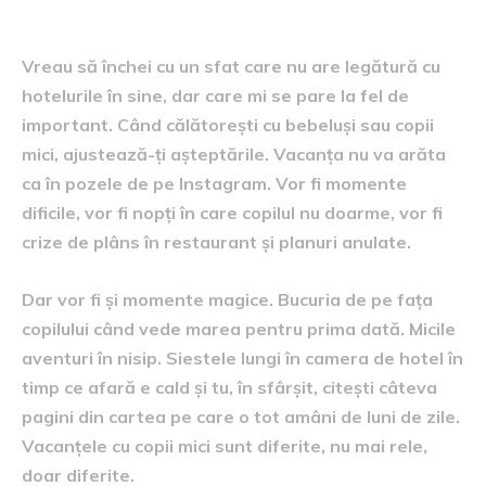
vacanțe reușite
Vreau să închei cu un sfat care nu are legătură cu
hotelurile în sine, dar care mi se pare la fel de
important. Când călătorești cu bebeluși sau copii
mici, ajustează-ți așteptările. Vacanța nu va arăta
ca în pozele de pe Instagram. Vor fi momente
dificile, vor fi nopți în care copilul nu doarme, vor fi
crize de plâns în restaurant și planuri anulate.
Dar vor fi și momente magice. Bucuria de pe fața
copilului când vede marea pentru prima dată. Micile
aventuri în nisip. Siestele lungi în camera de hotel în
timp ce afară e cald și tu, în sfârșit, citești câteva
pagini din cartea pe care o tot amâni de luni de zile.
Vacanțele cu copii mici sunt diferite, nu mai rele,
doar diferite.