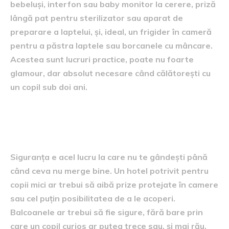
bebeluși, interfon sau baby monitor la cerere, priză
lângă pat pentru sterilizator sau aparat de
preparare a laptelui, și, ideal, un frigider în cameră
pentru a păstra laptele sau borcanele cu mâncare.
Acestea sunt lucruri practice, poate nu foarte
glamour, dar absolut necesare când călătorești cu
un copil sub doi ani.
Siguranța, elementul invizibil dar
crucial
Siguranța e acel lucru la care nu te gândești până
când ceva nu merge bine. Un hotel potrivit pentru
copii mici ar trebui să aibă prize protejate în camere
sau cel puțin posibilitatea de a le acoperi.
Balcoanele ar trebui să fie sigure, fără bare prin
care un copil curios ar putea trece sau, și mai rău,