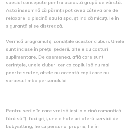
special concepute pentru această grupă de vârstă.
Asta înseamnă că părinții pot avea câteva ore de
relaxare la piscină sau la spa, știind că micuțul e în
siguranță și se distrează.
Verifică programul și condițiile acestor cluburi. Unele
sunt incluse în prețul șederii, altele au costuri
suplimentare. De asemenea, află care sunt
cerințele, unele cluburi cer ca copilul să nu mai
poarte scutec, altele nu acceptă copii care nu
vorbesc limba personalului.
Servicii de babysitting
Pentru serile în care vrei să ieși la o cină romantică
fără să îți faci griji, unele hoteluri oferă servicii de
babysitting, fie cu personal propriu, fie în