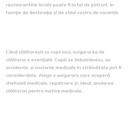
restaurantele locale poate fi la fel de potrivit, în
funcție de destinație și de stilul vostru de vacanță.
Asigurarea de călătorie, nu o
opțiune, ci o necesitate
Când călătorești cu copii mici, asigurarea de
călătorie e esențială. Copiii se îmbolnăvesc, au
accidente, și costurile medicale în străinătate pot fi
considerabile. Alege o asigurare care acoperă
cheltuieli medicale, repatriere și, ideal, anularea
călătoriei pentru motive medicale.
Așteptări realiste,
ingredientul secret al unei