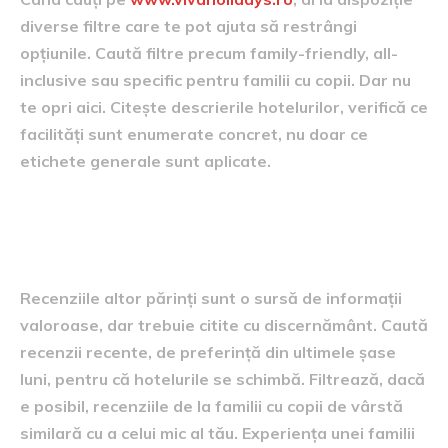
diverse filtre care te pot ajuta să restrângi
opțiunile. Caută filtre precum family-friendly, all-
inclusive sau specific pentru familii cu copii. Dar nu
te opri aici. Citește descrierile hotelurilor, verifică ce
facilități sunt enumerate concret, nu doar ce
etichete generale sunt aplicate.
Citește recenziile, dar citește-le
inteligent
Recenziile altor părinți sunt o sursă de informații
valoroase, dar trebuie citite cu discernământ. Caută
recenzii recente, de preferință din ultimele șase
luni, pentru că hotelurile se schimbă. Filtrează, dacă
e posibil, recenziile de la familii cu copii de vârstă
similară cu a celui mic al tău. Experiența unei familii