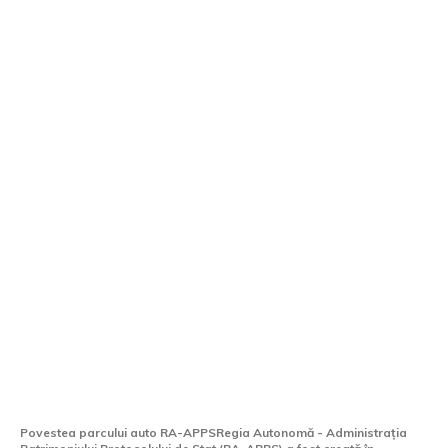
De la UTB 1988 până la Dacia Bigster
2025: Transformarea parcului auto al
RA-APPS
Povestea parcului auto RA-APPSRegia Autonomă - Administrația