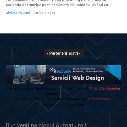
Patrimoniului Protocolului de Stat (RA-APPS) a fost creată în
perioada de tranziție post-comunistă din România, având ca...
Diverse Noutati
10 iunie 2026
- Partenerii nostri -
- Ai nevoie de transport aeroport in Anglia? Încearcă
Airport Taxi London
.
Calitate la prețul corect.
- Companie specializata in tranzactionarea de
Criptomonede
si
infrastructura blockchain.
Bun venit pe blogul Autoatu.ro !