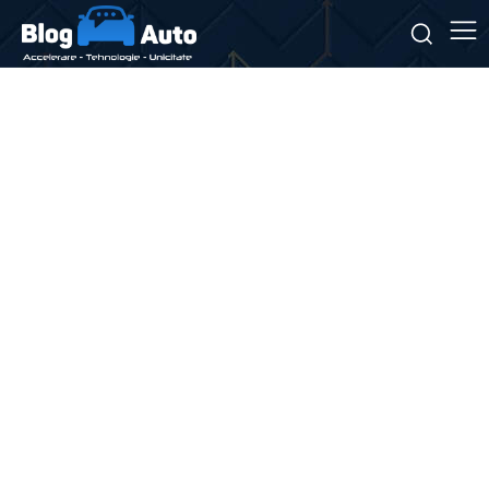
Stiri si noutati despre:
parc
auto