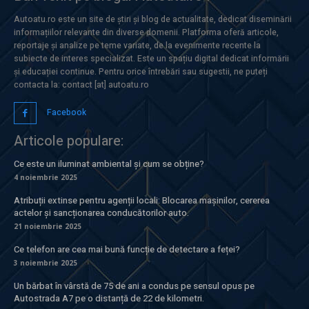
Autoatu.ro este un site de știri și blog de actualitate, dedicat diseminării
informațiilor relevante din diverse domenii. Platforma oferă articole,
reportaje și analize pe teme variate, de la evenimente recente la
subiecte de interes specializat. Este un spațiu digital dedicat informării
și educației continue. Pentru orice întrebări sau sugestii, ne puteți
contacta la: contact [at] autoatu.ro
Facebook
Articole populare:
Ce este un iluminat ambiental și cum se obține?
4 noiembrie 2025
Atribuții extinse pentru agenții locali: Blocarea mașinilor, cererea
actelor și sancționarea conducătorilor auto.
21 noiembrie 2025
Ce telefon are cea mai bună funcție de detectare a feței?
3 noiembrie 2025
Un bărbat în vârstă de 75 de ani a condus pe sensul opus pe
Autostrada A7 pe o distanță de 22 de kilometri.