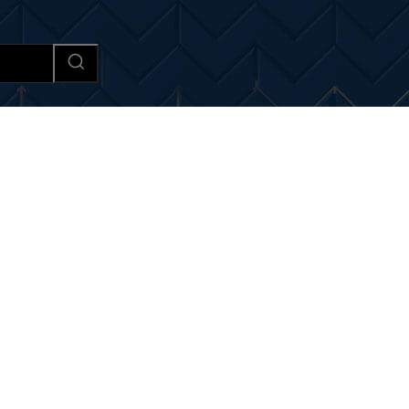
Afaceri si Industrii
Cultura si 
si noutati despre:
parcări 