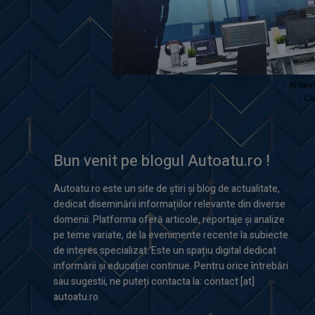
- Ai nev
- Co
Bun venit pe blogul Autoatu.ro !
Autoatu.ro este un site de știri și blog de actualitate,
dedicat diseminării informațiilor relevante din diverse
domenii. Platforma oferă articole, reportaje și analize
pe teme variate, de la evenimente recente la subiecte
de interes specializat. Este un spațiu digital dedicat
informării și educației continue. Pentru orice întrebări
sau sugestii, ne puteți contacta la: contact [at]
autoatu.ro