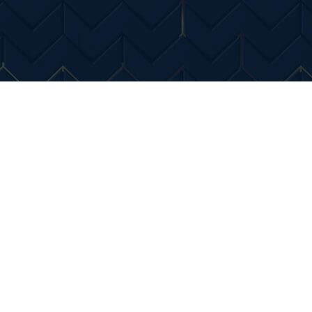
Entertainment
Diverse Noutati
Home & Dec
ilegale