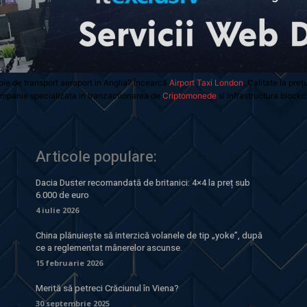
oie de transport aeroport in Anglia? Încearcă
Airport Taxi London
. Calitate la preț
mpanie specializata in tranzactionarea de
Criptomonede
si infrastructura blockc
Articole populare:
Dacia Duster recomandată de britanici: 4×4 la preț sub
6.000 de euro
4 iulie 2026
China plănuiește să interzică volanele de tip „yoke”, după
ce a reglementat mânerelor ascunse.
15 februarie 2026
Merită să petreci Crăciunul în Viena?
30 septembrie 2025