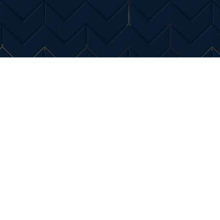
Entertainment
Diverse Noutati
Home & Dec
ntari