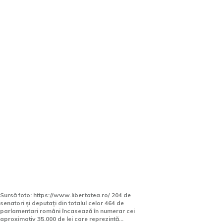
Peste 200 de parlamentari
români încasează lunar câte
35.000 de lei cash
Sursă foto: https://www.libertatea.ro/ 204 de
senatori și deputați din totalul celor 464 de
parlamentari români încasează în numerar cei
aproximativ 35.000 de lei care reprezintă...