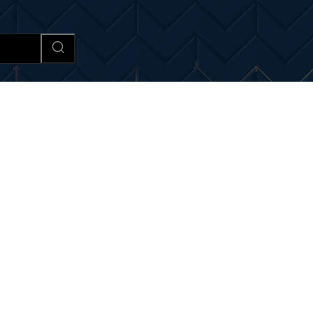
Afaceri si Industrii
Cultura si 
 si noutati despre:
parlame