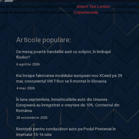
oie de transport aeroport in Anglia? Încearcă
Airport Taxi London
. Calitate la preț
mpanie specializata in tranzactionarea de
Criptomonede
si infrastructura blockc
Articole populare:
Ce mesaj poartă trandafirii aurii cu sclipici, în limbajul
florilor?
6 aprilie 2026
Kia începe fabricarea modelului european nou XCeed pe 29
mai; concurentul VW T-Roc va fi montat în Slovacia.
4 mai 2026
În luna septembrie, înmatriculările auto din Uniunea
Europeană au înregistrat o creștere de 10%. Contextul din
România
28 octombrie 2025
Restricții pentru conducători auto pe Podul Prieteniei în
intervalul 15-16 iulie