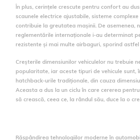
În plus, cerințele crescute pentru confort au du
scaunele electrice ajustabile, sisteme complexe
contribuie la greutatea mașinii. De asemenea, 
reglementările internaționale i-au determinat p
rezistente și mai multe airbaguri, sporind astfel
Creșterile dimensiunilor vehiculelor nu trebuie n
popularitate, iar aceste tipuri de vehicule sunt,
hatchback-urile tradiționale, din cauza dimensiun
Aceasta a dus la un ciclu în care cererea pentr
să crească, ceea ce, la rândul său, duce la o cr
Tehnologii noi și echipamen
Răspândirea tehnologiilor moderne în automobi