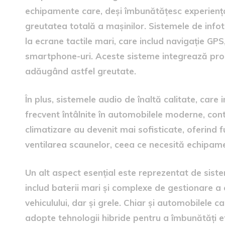
echipamente care, deși îmbunătățesc experiența
greutatea totală a mașinilor. Sistemele de info
la ecrane tactile mari, care includ navigație GPS
smartphone-uri. Aceste sisteme integrează proc
adăugând astfel greutate.
În plus, sistemele audio de înaltă calitate, care
frecvent întâlnite în automobilele moderne, cont
climatizare au devenit mai sofisticate, oferind f
ventilarea scaunelor, ceea ce necesită echipam
Un alt aspect esențial este reprezentat de siste
includ baterii mari și complexe de gestionare a 
vehiculului, dar și grele. Chiar și automobilele 
adopte tehnologii hibride pentru a îmbunătăți e