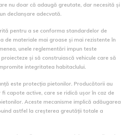
care nu doar că adaugă greutate, dar necesită și
 un declanșare adecvată.
ntărită pentru a se conforma standardelor de
ea de materiale mai groase și mai rezistente în
emenea, unele reglementări impun teste
 proiecteze și să construiască vehicule care să
mpromite integritatea habitaclului.
anță este protecția pietonilor. Producătorii au
 fi capote active, care se ridică ușor în caz de
 pietonilor. Aceste mecanisme implică adăugarea
ind astfel la creșterea greutății totale a