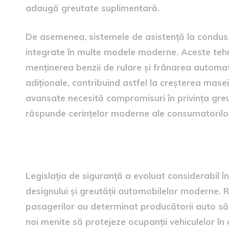
adaugă greutate suplimentară.
De asemenea, sistemele de asistență la condus, 
integrate în multe modele moderne. Aceste tehno
menținerea benzii de rulare și frânarea autom
adiționale, contribuind astfel la creșterea masei
avansate necesită compromisuri în privința greut
răspunde cerințelor moderne ale consumatorilor
Influența legislației de sigu
Legislația de siguranță a evoluat considerabil î
designului și greutății automobilelor moderne. R
pasagerilor au determinat producătorii auto să
noi menite să protejeze ocupanții vehiculelor în