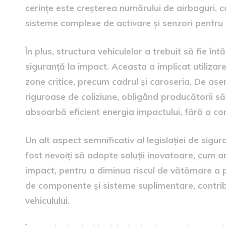
cerințe este creșterea numărului de airbaguri, 
sisteme complexe de activare și senzori pentru
În plus, structura vehiculelor a trebuit să fie î
siguranță la impact. Aceasta a implicat utilizar
zone critice, precum cadrul și caroseria. De as
riguroase de coliziune, obligând producătorii să
absoarbă eficient energia impactului, fără a co
Un alt aspect semnificativ al legislației de sigur
fost nevoiți să adopte soluții inovatoare, cum ar
impact, pentru a diminua riscul de vătămare a
de componente și sisteme suplimentare, contribu
vehiculului.