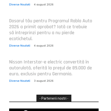
Diverse Noutati
4 august 2026
Dosarul tău pentru Programul Rabla Auto
2026 a primit aprobat? Iată ce trebuie
să întreprinzi pentru a nu pierde
ecotichetul.
Diverse Noutati
4 august 2026
Nissan Interstar-e electric convertită în
autorulotă, oferită la prețul de 89.000 de
euro, exclusiv pentru Germania.
Diverse Noutati
3 august 2026
- Partenerii nostri -