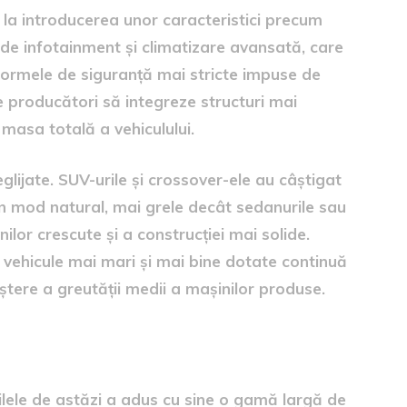
s la introducerea unor caracteristici precum
 de infotainment și climatizare avansată, care
normele de siguranță mai stricte impuse de
e producători să integreze structuri mai
 masa totală a vehiculului.
eglijate. SUV-urile și crossover-ele au câștigat
 în mod natural, mai grele decât sedanurile sau
ilor crescute și a construcției mai solide.
u vehicule mai mari și mai bine dotate continuă
eștere a greutății medii a mașinilor produse.
te adiționale
lele de astăzi a adus cu sine o gamă largă de