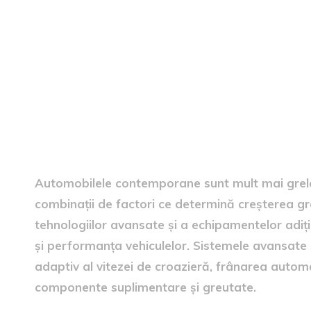
Elemente care influențează
Automobilele contemporane sunt mult mai grele
combinații de factori ce determină creșterea gr
tehnologiilor avansate și a echipamentelor adiț
și performanța vehiculelor. Sistemele avansate 
adaptiv al vitezei de croazieră, frânarea autom
componente suplimentare și greutate.