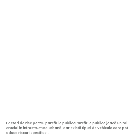
TOP 7 vehicule care ar putea fi prohibite
în spațiile de parcare publice
Factori de risc pentru parcările publiceParcările publice joacă un rol
crucial în infrastructura urbană, dar există tipuri de vehicule care pot
aduce riscuri specifice...