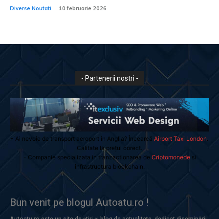
Diverse Noutati
10 februarie 2026
- Partenerii nostri -
- Ai nevoie de transport aeroport in Anglia? Încearcă
Airport Taxi London
.
Calitate la prețul corect.
- Companie specializata in tranzactionarea de
Criptomonede
si
infrastructura blockchain.
Bun venit pe blogul Autoatu.ro !
Autoatu.ro este un site de știri și blog de actualitate, dedicat diseminării