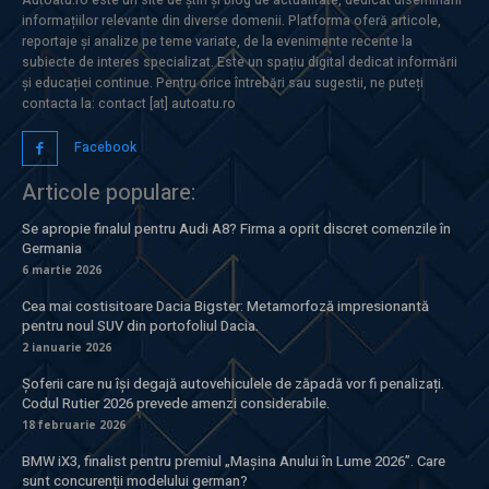
informațiilor relevante din diverse domenii. Platforma oferă articole,
reportaje și analize pe teme variate, de la evenimente recente la
subiecte de interes specializat. Este un spațiu digital dedicat informării
și educației continue. Pentru orice întrebări sau sugestii, ne puteți
contacta la: contact [at] autoatu.ro
Facebook
Articole populare:
Se apropie finalul pentru Audi A8? Firma a oprit discret comenzile în
Germania
6 martie 2026
Cea mai costisitoare Dacia Bigster: Metamorfoză impresionantă
pentru noul SUV din portofoliul Dacia.
2 ianuarie 2026
Șoferii care nu își degajă autovehiculele de zăpadă vor fi penalizați.
Codul Rutier 2026 prevede amenzi considerabile.
18 februarie 2026
BMW iX3, finalist pentru premiul „Mașina Anului în Lume 2026”. Care
sunt concurenții modelului german?