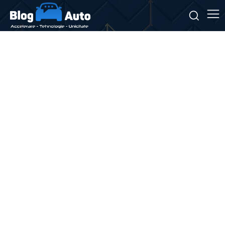
Stiri si noutati despre:
poluare aer