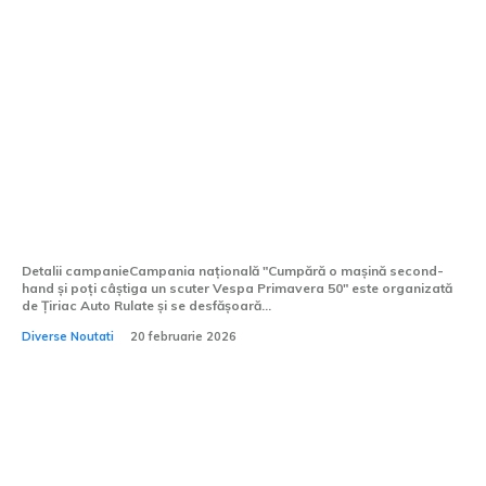
Cumpără o mașină de ocazie și ai șansa
să câștigi un scuter Vespa Primavera 50.
Campanie națională Țiriac Auto Rulate.
Detalii campanieCampania națională "Cumpără o mașină second-
hand și poți câștiga un scuter Vespa Primavera 50" este organizată
de Țiriac Auto Rulate și se desfășoară...
Diverse Noutati
20 februarie 2026