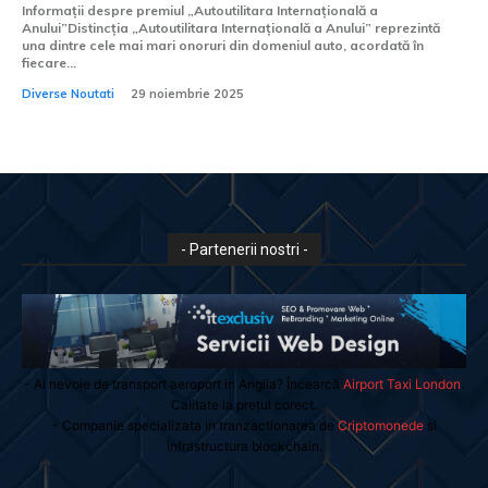
Informații despre premiul „Autoutilitara Internațională a
Anului”Distincția „Autoutilitara Internațională a Anului” reprezintă
una dintre cele mai mari onoruri din domeniul auto, acordată în
fiecare...
Diverse Noutati
29 noiembrie 2025
- Partenerii nostri -
- Ai nevoie de transport aeroport in Anglia? Încearcă
Airport Taxi London
.
Calitate la prețul corect.
- Companie specializata in tranzactionarea de
Criptomonede
si
infrastructura blockchain.