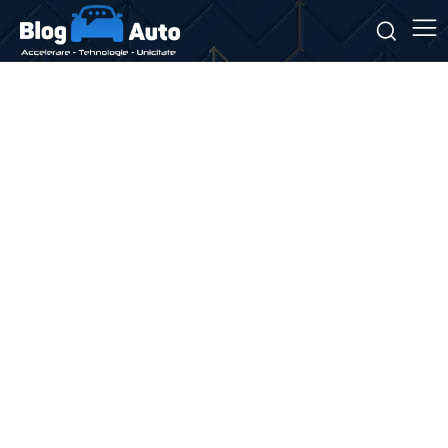
Stiri si noutati despre:
premiu