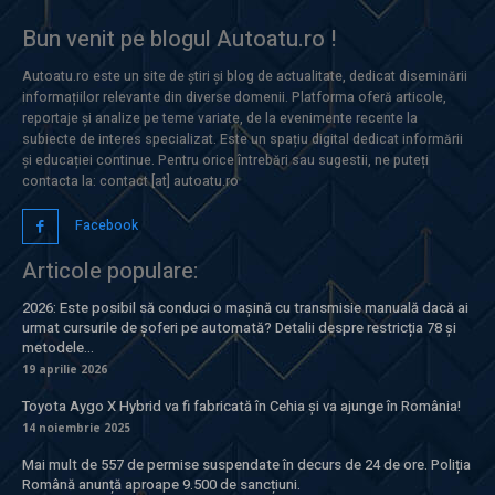
Bun venit pe blogul Autoatu.ro !
Autoatu.ro este un site de știri și blog de actualitate, dedicat diseminării
informațiilor relevante din diverse domenii. Platforma oferă articole,
reportaje și analize pe teme variate, de la evenimente recente la
subiecte de interes specializat. Este un spațiu digital dedicat informării
și educației continue. Pentru orice întrebări sau sugestii, ne puteți
contacta la: contact [at] autoatu.ro
Facebook
Articole populare:
2026: Este posibil să conduci o mașină cu transmisie manuală dacă ai
urmat cursurile de șoferi pe automată? Detalii despre restricția 78 și
metodele...
19 aprilie 2026
Toyota Aygo X Hybrid va fi fabricată în Cehia și va ajunge în România!
14 noiembrie 2025
Mai mult de 557 de permise suspendate în decurs de 24 de ore. Poliția
Română anunță aproape 9.500 de sancțiuni.