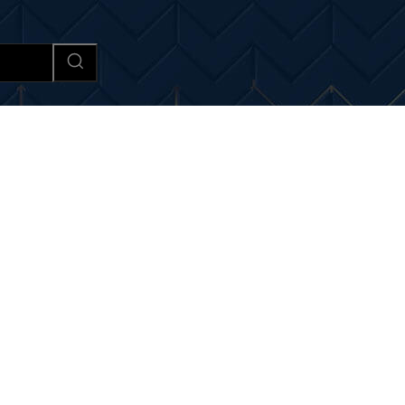
Afaceri si Industrii
Cultura si 
i noutati despre:
preț comb