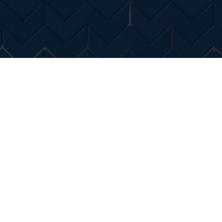
Entertainment
Diverse Noutati
Home & Dec
ustibil