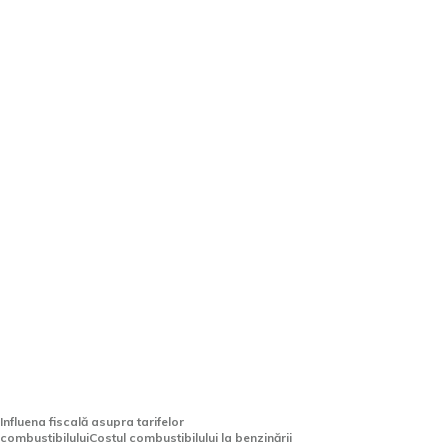
Aproximativ 70% din costul
carburantului reprezintă
încasări fiscale pentru
bugetul de stat
Influena fiscală asupra tarifelor
combustibiluluiCostul combustibilului la benzinării