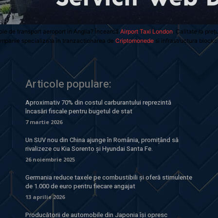
oie de transport aeroport in Anglia? Încearcă
Airport Taxi London
. Calitate la preț
mpanie specializata in tranzactionarea de
Criptomonede
si infrastructura blockc
Articole populare:
Aproximativ 70% din costul carburantului reprezintă
încasări fiscale pentru bugetul de stat
7 martie 2026
Un SUV nou din China ajunge în România, promițând să
rivalizeze cu Kia Sorento și Hyundai Santa Fe.
26 noiembrie 2025
Germania reduce taxele pe combustibili și oferă stimulente
de 1.000 de euro pentru fiecare angajat
13 aprilie 2026
Producătorii de automobile din Japonia își opresc