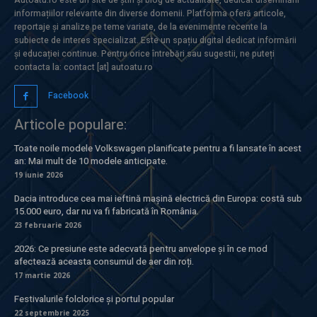
informațiilor relevante din diverse domenii. Platforma oferă articole,
reportaje și analize pe teme variate, de la evenimente recente la
subiecte de interes specializat. Este un spațiu digital dedicat informării
și educației continue. Pentru orice întrebări sau sugestii, ne puteți
contacta la: contact [at] autoatu.ro
Facebook
Articole populare:
Toate noile modele Volkswagen planificate pentru a fi lansate în acest
an: Mai mult de 10 modele anticipate.
19 iunie 2026
Dacia introduce cea mai ieftină mașină electrică din Europa: costă sub
15.000 euro, dar nu va fi fabricată în România.
23 februarie 2026
2026: Ce presiune este adecvată pentru anvelope și în ce mod
afectează aceasta consumul de aer din roți.
17 martie 2026
Festivalurile folclorice și portul popular
22 septembrie 2025