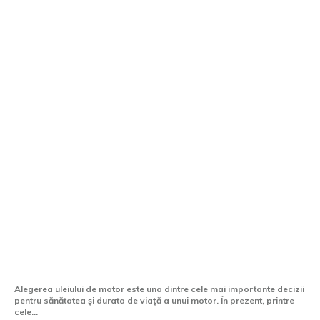
Ravenol vs Castrol vs Liqui Moly – ce ulei
alegi pentru motorul tău?
Alegerea uleiului de motor este una dintre cele mai importante decizii
pentru sănătatea și durata de viață a unui motor. În prezent, printre
cele...