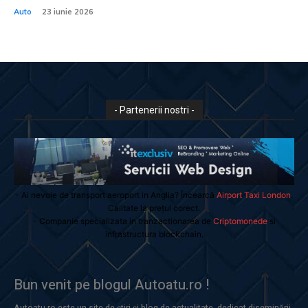
Auto
23 iunie 2026
- Partenerii nostri -
- Ai nevoie de transport aeroport in Anglia? Încearcă
Airport Taxi London
.
Calitate la prețul corect.
- Companie specializata in tranzactionarea de
Criptomonede
si
infrastructura blockchain.
Bun venit pe blogul Autoatu.ro !
Autoatu.ro este un site de știri și blog de actualitate, dedicat diseminării