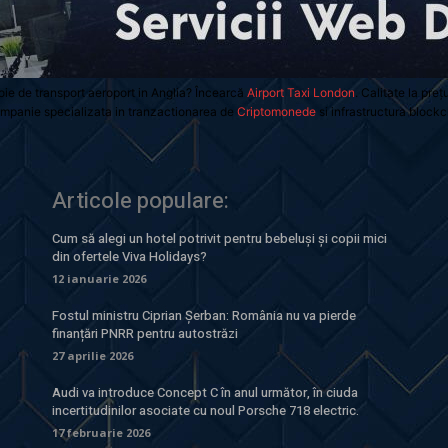
oie de transport aeroport in Anglia? Încearcă
Airport Taxi London
. Calitate la preț
mpanie specializata in tranzactionarea de
Criptomonede
si infrastructura blockc
Articole populare:
Cum să alegi un hotel potrivit pentru bebeluși și copii mici
din ofertele Viva Holidays?
12 ianuarie 2026
Fostul ministru Ciprian Șerban: România nu va pierde
finanțări PNRR pentru autostrăzi
27 aprilie 2026
Audi va introduce Concept C în anul următor, în ciuda
incertitudinilor asociate cu noul Porsche 718 electric.
17 februarie 2026