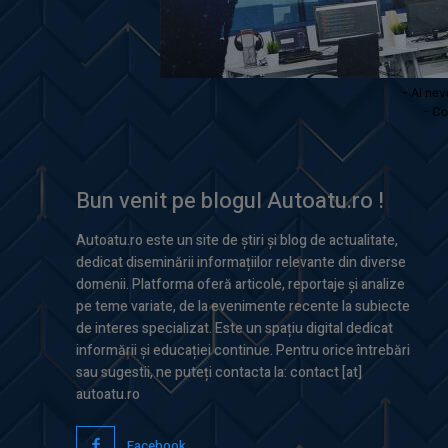
- Ai nev
- Co
Bun venit pe blogul Autoatu.ro !
Autoatu.ro este un site de știri și blog de actualitate,
dedicat diseminării informațiilor relevante din diverse
domenii. Platforma oferă articole, reportaje și analize
pe teme variate, de la evenimente recente la subiecte
de interes specializat. Este un spațiu digital dedicat
informării și educației continue. Pentru orice întrebări
sau sugestii, ne puteți contacta la: contact [at]
autoatu.ro
Facebook