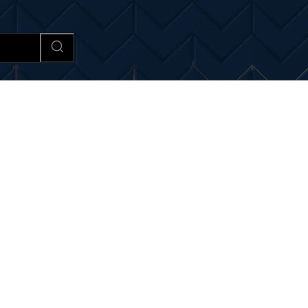
Afaceri si Industrii
Cultura si 
i noutati despre:
responsab