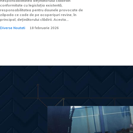
Responsabilitatea deținătorului clădiriiÎn
conformitate cu legislația existentă,
responsabilitatea pentru daunele provocate de
zăpada ce cade de pe acoperișuri revine, în
principal, deținătorului clădirii. Acesta...
Diverse Noutati
18 februarie 2026