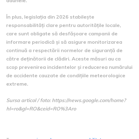
daunele.
În plus, legislația din 2026 stabilește
responsabilități clare pentru autoritățile locale,
care sunt obligate să desfășoare campanii de
informare periodică și să asigure monitorizarea
continuă a respectării normelor de siguranță de
către deținătorii de clădiri. Aceste măsuri au ca
scop prevenirea incidentelor și reducerea numărului
de accidente cauzate de condițiile meteorologice
extreme.
Sursa articol / foto: https://news.google.com/home?
hl=ro&gl=RO&ceid=RO%3Aro