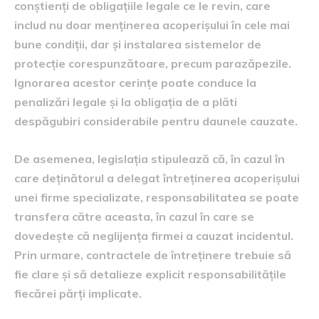
conștienți de obligațiile legale ce le revin, care
includ nu doar menținerea acoperișului în cele mai
bune condiții, dar și instalarea sistemelor de
protecție corespunzătoare, precum parazăpezile.
Ignorarea acestor cerințe poate conduce la
penalizări legale și la obligația de a plăti
despăgubiri considerabile pentru daunele cauzate.
De asemenea, legislația stipulează că, în cazul în
care deținătorul a delegat întreținerea acoperișului
unei firme specializate, responsabilitatea se poate
transfera către aceasta, în cazul în care se
dovedește că neglijența firmei a cauzat incidentul.
Prin urmare, contractele de întreținere trebuie să
fie clare și să detalieze explicit responsabilitățile
fiecărei părți implicate.