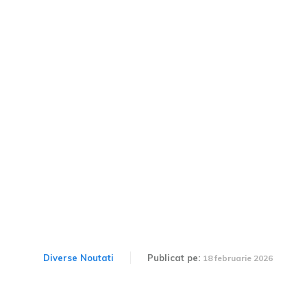
Zăpada acumulată pe
acoperiș ți-a distrus
automobilul: Cine este
responsabil pentru daune
în 2026, conform legislației
Diverse Noutati
Publicat pe:
18 februarie 2026