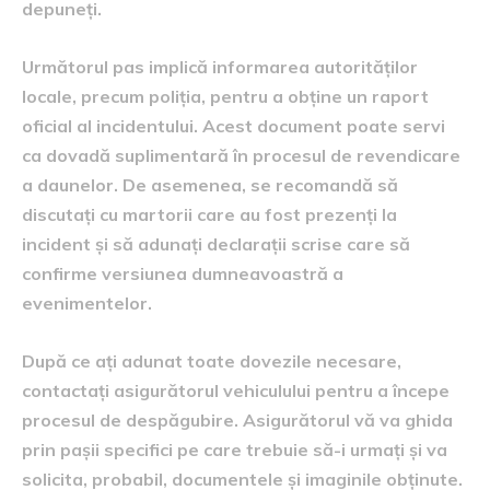
depuneți.
Următorul pas implică informarea autorităților
locale, precum poliția, pentru a obține un raport
oficial al incidentului. Acest document poate servi
ca dovadă suplimentară în procesul de revendicare
a daunelor. De asemenea, se recomandă să
discutați cu martorii care au fost prezenți la
incident și să adunați declarații scrise care să
confirme versiunea dumneavoastră a
evenimentelor.
După ce ați adunat toate dovezile necesare,
contactați asigurătorul vehiculului pentru a începe
procesul de despăgubire. Asigurătorul vă va ghida
prin pașii specifici pe care trebuie să-i urmați și va
solicita, probabil, documentele și imaginile obținute.