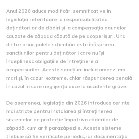
Anul 2026 aduce modificări semnificative în
legislația referitoare la responsabilitatea
deținătorilor de clădiri și la compensația daunelor
cauzate de zăpada căzută de pe acoperișuri. Una
dintre principalele schimbări este înăsprirea
sancțiunilor pentru deținătorii care nu își
îndeplinesc obligațiile de întreținere a
acoperișurilor. Aceste sancțiuni includ amenzi mai
mari și, în cazuri extreme, chiar răspunderea penală
în cazul în care neglijența duce la accidente grave.
De asemenea, legislația din 2026 introduce cerințe
mai stricte pentru instalarea și întreținerea
sistemelor de protecție împotriva căderilor de
zăpadă, cum ar fi parazăpezile. Aceste sisteme
trebuie să fie verificate periodic, iar documentația