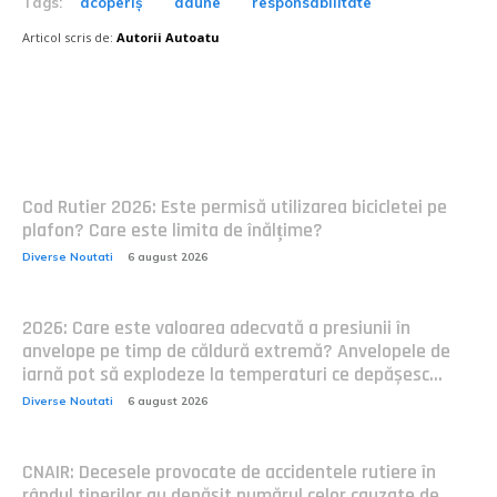
Tags:
acoperiș
daune
responsabilitate
Articol scris de:
Autorii Autoatu
Postari fresh:
Cod Rutier 2026: Este permisă utilizarea bicicletei pe
plafon? Care este limita de înălțime?
Diverse Noutati
6 august 2026
2026: Care este valoarea adecvată a presiunii în
anvelope pe timp de căldură extremă? Anvelopele de
iarnă pot să explodeze la temperaturi ce depășesc...
Diverse Noutati
6 august 2026
CNAIR: Decesele provocate de accidentele rutiere în
rândul tinerilor au depășit numărul celor cauzate de