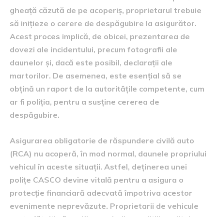
gheață căzută de pe acoperiș, proprietarul trebuie
să inițieze o cerere de despăgubire la asigurător.
Acest proces implică, de obicei, prezentarea de
dovezi ale incidentului, precum fotografii ale
daunelor și, dacă este posibil, declarații ale
martorilor. De asemenea, este esențial să se
obțină un raport de la autoritățile competente, cum
ar fi poliția, pentru a susține cererea de
despăgubire.
Asigurarea obligatorie de răspundere civilă auto
(RCA) nu acoperă, în mod normal, daunele propriului
vehicul în aceste situații. Astfel, deținerea unei
polițe CASCO devine vitală pentru a asigura o
protecție financiară adecvată împotriva acestor
evenimente neprevăzute. Proprietarii de vehicule