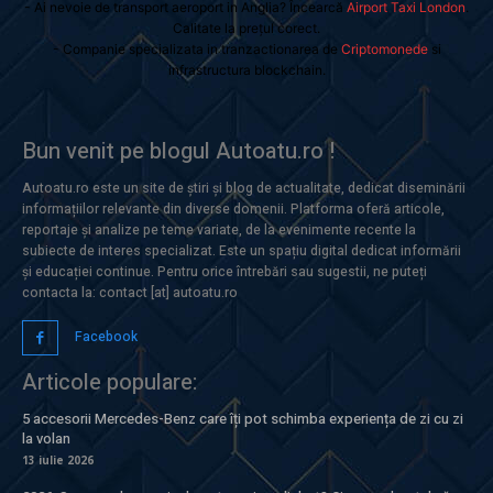
- Ai nevoie de transport aeroport in Anglia? Încearcă
Airport Taxi London
.
Calitate la prețul corect.
- Companie specializata in tranzactionarea de
Criptomonede
si
infrastructura blockchain.
Bun venit pe blogul Autoatu.ro !
Autoatu.ro este un site de știri și blog de actualitate, dedicat diseminării
informațiilor relevante din diverse domenii. Platforma oferă articole,
reportaje și analize pe teme variate, de la evenimente recente la
subiecte de interes specializat. Este un spațiu digital dedicat informării
și educației continue. Pentru orice întrebări sau sugestii, ne puteți
contacta la: contact [at] autoatu.ro
Facebook
Articole populare:
5 accesorii Mercedes-Benz care îți pot schimba experiența de zi cu zi
la volan
13 iulie 2026