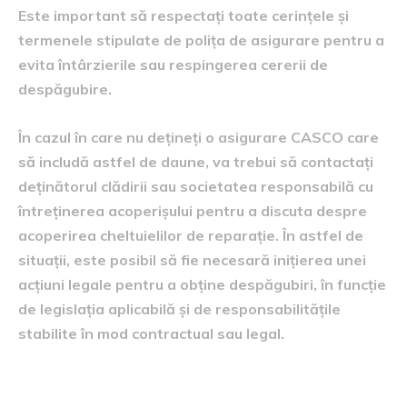
Este important să respectați toate cerințele și
termenele stipulate de polița de asigurare pentru a
evita întârzierile sau respingerea cererii de
despăgubire.
În cazul în care nu dețineți o asigurare CASCO care
să includă astfel de daune, va trebui să contactați
deținătorul clădirii sau societatea responsabilă cu
întreținerea acoperișului pentru a discuta despre
acoperirea cheltuielilor de reparație. În astfel de
situații, este posibil să fie necesară inițierea unei
acțiuni legale pentru a obține despăgubiri, în funcție
de legislația aplicabilă și de responsabilitățile
stabilite în mod contractual sau legal.
Modificări legislative în 2026