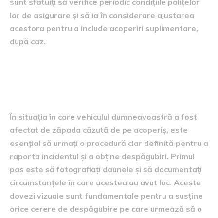
sunt sfătuiți să verifice periodic condițiile polițelor
lor de asigurare și să ia în considerare ajustarea
acestora pentru a include acoperiri suplimentare,
după caz.
Procedura de raportare a
incidentului
În situația în care vehiculul dumneavoastră a fost
afectat de zăpada căzută de pe acoperiș, este
esențial să urmați o procedură clar definită pentru a
raporta incidentul și a obține despăgubiri. Primul
pas este să fotografiați daunele și să documentați
circumstanțele în care acestea au avut loc. Aceste
dovezi vizuale sunt fundamentale pentru a susține
orice cerere de despăgubire pe care urmează să o