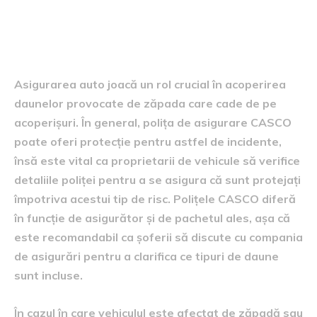
Asigurarea auto și
compensația daunelor
Asigurarea auto joacă un rol crucial în acoperirea
daunelor provocate de zăpada care cade de pe
acoperișuri. În general, polița de asigurare CASCO
poate oferi protecție pentru astfel de incidente,
însă este vital ca proprietarii de vehicule să verifice
detaliile poliței pentru a se asigura că sunt protejați
împotriva acestui tip de risc. Polițele CASCO diferă
în funcție de asigurător și de pachetul ales, așa că
este recomandabil ca șoferii să discute cu compania
de asigurări pentru a clarifica ce tipuri de daune
sunt incluse.
În cazul în care vehiculul este afectat de zăpadă sau