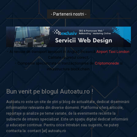
- Partenerii nostri -
- Ai nevoie de transport aeroport in Anglia? Încearcă
Airport Taxi London
.
Calitate la prețul corect.
- Companie specializata in tranzactionarea de
Criptomonede
si
infrastructura blockchain.
Bun venit pe blogul Autoatu.ro !
Autoatu.ro este un site de știri și blog de actualitate, dedicat diseminării
informațiilor relevante din diverse domenii. Platforma oferă articole,
reportaje și analize pe teme variate, de la evenimente recente la
subiecte de interes specializat. Este un spațiu digital dedicat informării
și educației continue. Pentru orice întrebări sau sugestii, ne puteți
contacta la: contact [at] autoatu.ro