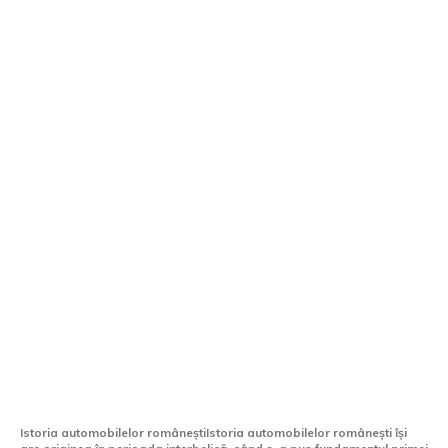
Cele mai de preț automobile istorice
românești în 2026: După câți ani un
autovehicul devine de epocă.
Istoria automobilelor româneștiIstoria automobilelor românești își