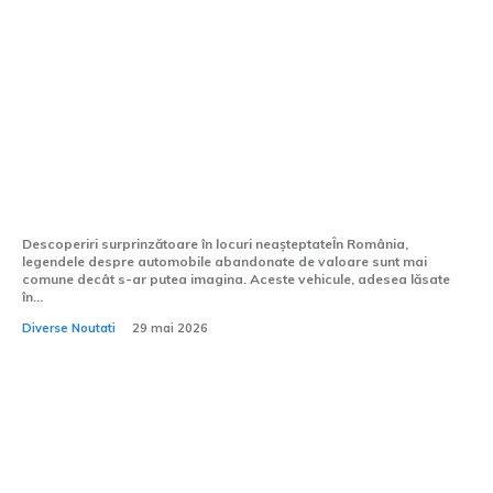
Mașini de valoare abandonate găsite în
curți, parcări sau garaje din România.
Care este modelul cel mai rar?
Descoperiri surprinzătoare în locuri neașteptateÎn România,
legendele despre automobile abandonate de valoare sunt mai
comune decât s-ar putea imagina. Aceste vehicule, adesea lăsate
în...
Diverse Noutati
29 mai 2026