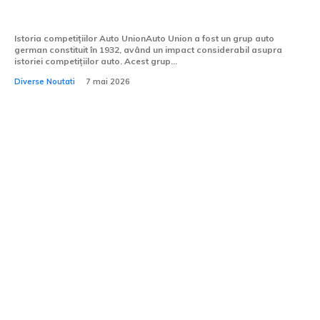
Union Lucca.
Istoria competițiilor Auto UnionAuto Union a fost un grup auto
german constituit în 1932, având un impact considerabil asupra
istoriei competițiilor auto. Acest grup...
Diverse Noutati
7 mai 2026