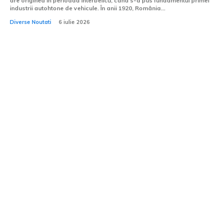
are originea în perioada interbelică, când s-a pus fundamentul primei
industrii autohtone de vehicule. În anii 1920, România...
Diverse Noutati
6 iulie 2026