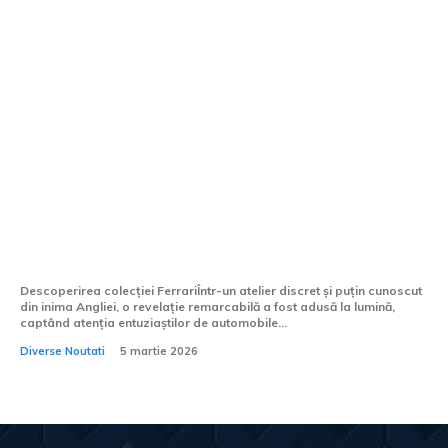
Colecția Ferrari în valoare de zeci de mii
de euro, descoperită în atelierul secret al
unui restaurator din Marea Britanie
Descoperirea colecției FerrariÎntr-un atelier discret și puțin cunoscut
din inima Angliei, o revelație remarcabilă a fost adusă la lumină,
captând atenția entuziaștilor de automobile...
Diverse Noutati
5 martie 2026