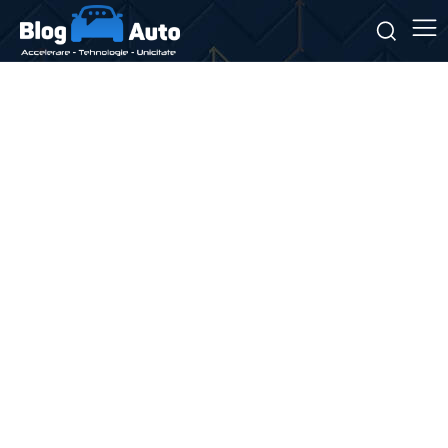
Stiri si noutati despre:
restaurare