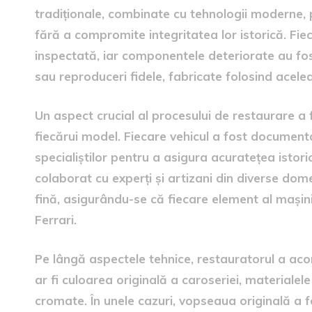
tradiționale, combinate cu tehnologii moderne, p
fără a compromite integritatea lor istorică. Fie
inspectată, iar componentele deteriorate au fost 
sau reproduceri fidele, fabricate folosind acelea
Un aspect crucial al procesului de restaurare a f
fiecărui model. Fiecare vehicul a fost documentat
specialiștilor pentru a asigura acuratețea istoric
colaborat cu experți și artizani din diverse dome
fină, asigurându-se că fiecare element al mașinii
Ferrari.
Pe lângă aspectele tehnice, restauratorul a acord
ar fi culoarea originală a caroseriei, materialele 
cromate. În unele cazuri, vopseaua originală a 