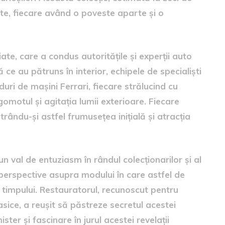
nute, fiecare având o poveste aparte și o
iate, care a condus autoritățile și experții auto
ce au pătruns în interior, echipele de specialiști
uri de mașini Ferrari, fiecare strălucind cu
omotul și agitația lumii exterioare. Fiecare
strându-și astfel frumusețea inițială și atracția
 val de entuziasm în rândul colecționarilor și al
i perspective asupra modului în care astfel de
 timpului. Restauratorul, recunoscut pentru
asice, a reușit să păstreze secretul acestei
ter și fascinare în jurul acestei revelații