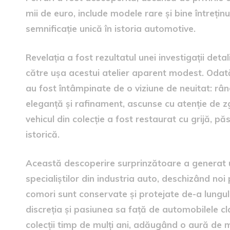
mii de euro, include modele rare și bine întreți
semnificație unică în istoria automotive.
Revelația a fost rezultatul unei investigații detal
către ușa acestui atelier aparent modest. Odată 
au fost întâmpinate de o viziune de neuitat: rând
eleganță și rafinament, ascunse cu atenție de zg
vehicul din colecție a fost restaurat cu grijă, pă
istorică.
Această descoperire surprinzătoare a generat un
specialiștilor din industria auto, deschizând no
comori sunt conservate și protejate de-a lungul
discreția și pasiunea sa față de automobilele cl
colecții timp de mulți ani, adăugând o aură de mis