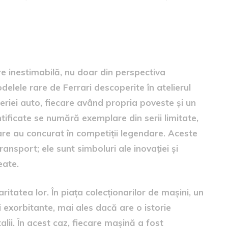
lelor
re inestimabilă, nu doar din perspectiva
Modelele rare de Ferrari descoperite în atelierul
neriei auto, fiecare având propria poveste și un
entificate se numără exemplare din serii limitate,
are au concurat în competiții legendare. Aceste
ansport; ele sunt simboluri ale inovației și
eate.
itatea lor. În piața colecționarilor de mașini, un
ri exorbitante, mai ales dacă are o istorie
lii. În acest caz, fiecare mașină a fost