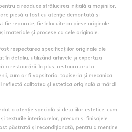
entru a readuce strălucirea inițială a mașinilor,
care piesă a fost cu atenție demontată și
fie reparate, fie înlocuite cu piese originale
și materiale și procese ca cele originale.
ost respectarea specificațiilor originale ale
 în detaliu, utilizând arhivele și expertiza
ă a restaurării. În plus, restauratorul a
nii, cum ar fi vopsitoria, tapiseria și mecanica
 reflectă calitatea și estetica originală a mărcii
at o atenție specială și detaliilor estetice, cum
și texturile interioarelor, precum și finisajele
fost păstrată și recondiționată, pentru a menține