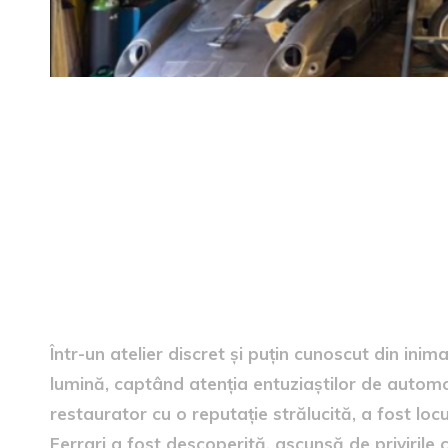
Descoperirea colecției Ferra
Într-un atelier discret și puțin cunoscut din inim
lumină, captând atenția entuziaștilor de automob
restaurator cu o reputație strălucită, a fost lo
Ferrari a fost descoperită, ascunsă de privirile c