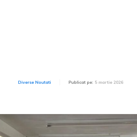
rari în valoare de zeci de
 atelierul secret al unui 
Marea Britanie
5 martie 2026
Diverse Noutati
Publicat pe: