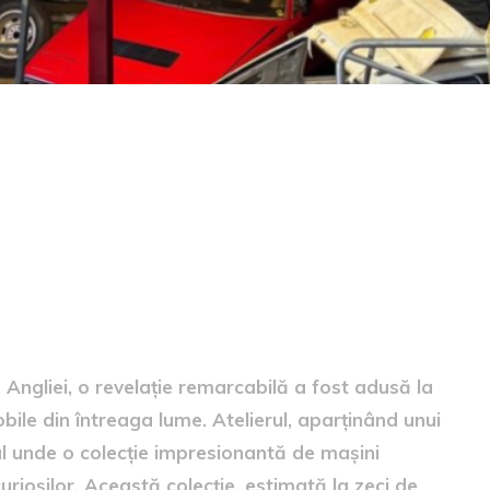
ri
a Angliei, o revelație remarcabilă a fost adusă la
ile din întreaga lume. Atelierul, aparținând unui
cul unde o colecție impresionantă de mașini
urioșilor. Această colecție, estimată la zeci de