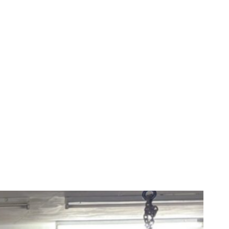
 mii de euro,
restaurator din