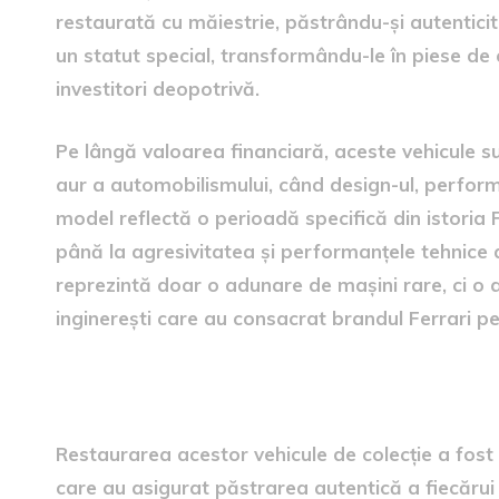
restaurată cu măiestrie, păstrându-și autenticit
un statut special, transformându-le în piese de 
investitori deopotrivă.
Pe lângă valoarea financiară, aceste vehicule s
aur a automobilismului, când design-ul, performa
model reflectă o perioadă specifică din istoria F
până la agresivitatea și performanțele tehnice a
reprezintă doar o adunare de mașini rare, ci o ad
inginerești care au consacrat brandul Ferrari p
Metodele de restaurare util
Restaurarea acestor vehicule de colecție a fost 
care au asigurat păstrarea autentică a fiecărui d