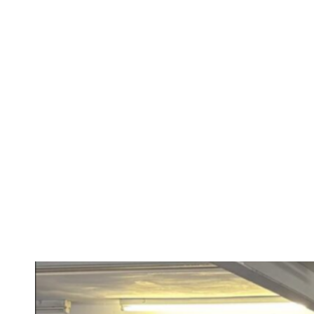
Colecția Fer
descoperită în