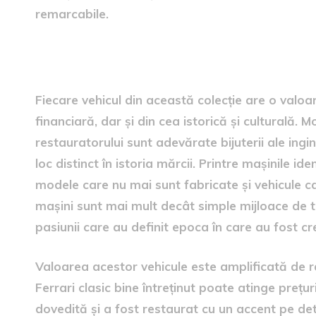
remarcabile.
Valoarea și raritatea vehicu
Fiecare vehicul din această colecție are o valoa
financiară, dar și din cea istorică și culturală. 
restauratorului sunt adevărate bijuterii ale ingi
loc distinct în istoria mărcii. Printre mașinile id
modele care nu mai sunt fabricate și vehicule c
mașini sunt mai mult decât simple mijloace de tr
pasiunii care au definit epoca în care au fost cr
Valoarea acestor vehicule este amplificată de rar
Ferrari clasic bine întreținut poate atinge prețu
dovedită și a fost restaurat cu un accent pe deta