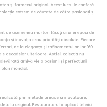
atea și farmecul original. Acest lucru le conferă
colecție extrem de căutate de către pasionați și
unt de asemenea martori tăcuți ai unei epoci de
nța și inovația erau priorități absolute. Fiecare
errari, de la eleganța și rafinamentul anilor ’60
le decadelor ulterioare. Astfel, colecția nu
evărată arhivă vie a pasiunii și perfecțiunii
e plan mondial.
izate
realizată prin metode precise și inovatoare,
etaliu original. Restauratorul a aplicat tehnici