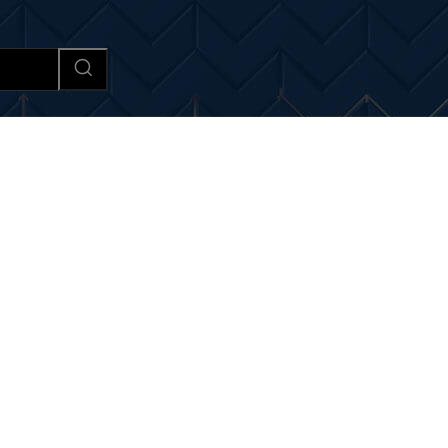
Afaceri si Industrii
Cultura si 
si noutati despre:
Romain