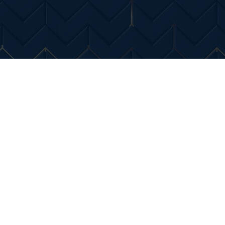
Entertainment
Diverse Noutati
Home & Dec
 Dumas