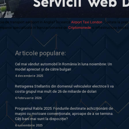
oie de transport aeroport in Anglia? Încearcă
Airport Taxi London
. Calitate la preț
mpanie specializata in tranzactionarea de
Criptomonede
si infrastructura blockc
Articole populare:
Cel mai vândut automobil în România în luna noiembrie: Un
model apreciat și de către bulgari
4 decembrie 2025
Retragerea Stellantis din domeniul vehiculelor electrice îi va
costa grupul mai mult de 26 de miliarde de dolari
6 februarie 2026
Programul Rabla 2025: Fondurile destinate achiziționării de
mașini cu motoare convenționale, aproape de a se termina.
Câți bani mai sunt la dispoziție?
6 noiembrie 2025