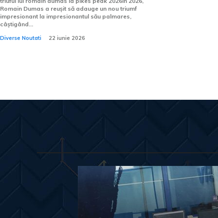
triuful lui romain dumas la pikes peak 2026În 2026,
Romain Dumas a reușit să adauge un nou triumf
impresionant la impresionantul său palmares,
câștigând...
Diverse Noutati
22 iunie 2026