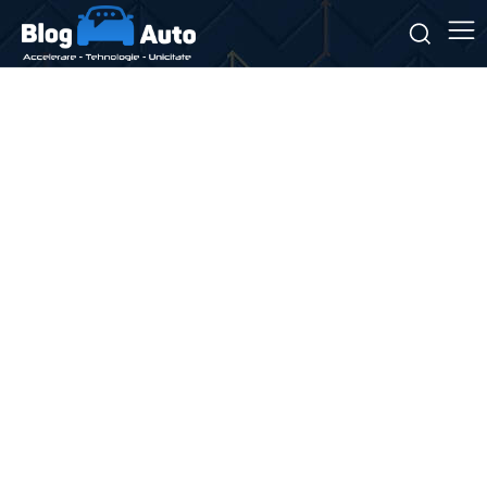
Stiri si noutati despre:
scolile gimnaziale