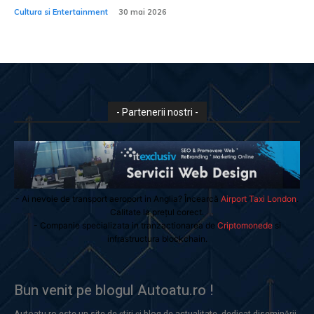
Cultura si Entertainment
30 mai 2026
- Partenerii nostri -
- Ai nevoie de transport aeroport in Anglia? Încearcă
Airport Taxi London
.
Calitate la prețul corect.
- Companie specializata in tranzactionarea de
Criptomonede
si
infrastructura blockchain.
Bun venit pe blogul Autoatu.ro !
Autoatu.ro este un site de știri și blog de actualitate, dedicat diseminării