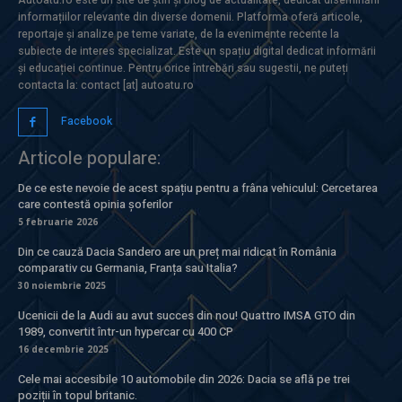
informațiilor relevante din diverse domenii. Platforma oferă articole,
reportaje și analize pe teme variate, de la evenimente recente la
subiecte de interes specializat. Este un spațiu digital dedicat informării
și educației continue. Pentru orice întrebări sau sugestii, ne puteți
contacta la: contact [at] autoatu.ro
Facebook
Articole populare:
De ce este nevoie de acest spațiu pentru a frâna vehiculul: Cercetarea
care contestă opinia șoferilor
5 februarie 2026
Din ce cauză Dacia Sandero are un preț mai ridicat în România
comparativ cu Germania, Franța sau Italia?
30 noiembrie 2025
Ucenicii de la Audi au avut succes din nou! Quattro IMSA GTO din
1989, convertit într-un hypercar cu 400 CP
16 decembrie 2025
Cele mai accesibile 10 automobile din 2026: Dacia se află pe trei
poziții în topul britanic.