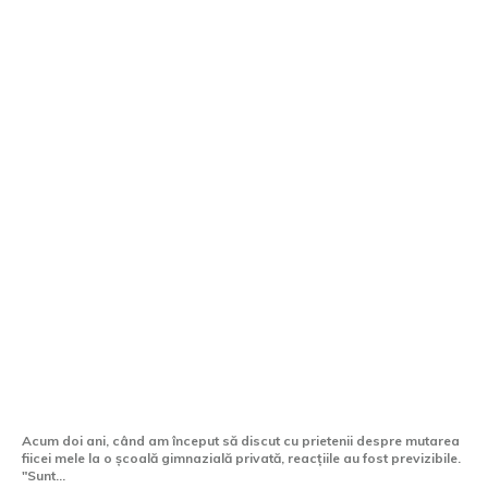
Miturile despre școlile gimnaziale private
pe care trebuie să le uiți
Acum doi ani, când am început să discut cu prietenii despre mutarea
fiicei mele la o școală gimnazială privată, reacțiile au fost previzibile.
"Sunt...