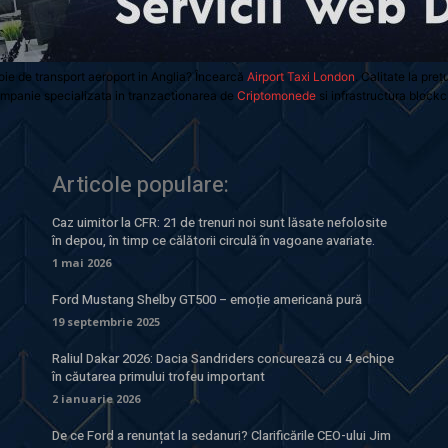
oie de transport aeroport in Anglia? Încearcă
Airport Taxi London
. Calitate la preț
mpanie specializata in tranzactionarea de
Criptomonede
si infrastructura blockc
Articole populare:
Caz uimitor la CFR: 21 de trenuri noi sunt lăsate nefolosite
în depou, în timp ce călătorii circulă în vagoane avariate.
1 mai 2026
Ford Mustang Shelby GT500 – emoție americană pură
19 septembrie 2025
Raliul Dakar 2026: Dacia Sandriders concurează cu 4 echipe
în căutarea primului trofeu important
2 ianuarie 2026
De ce Ford a renunțat la sedanuri? Clarificările CEO-ului Jim