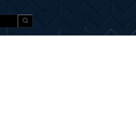
Afaceri si Industrii
Cultura si 
i si noutati despre:
semaf