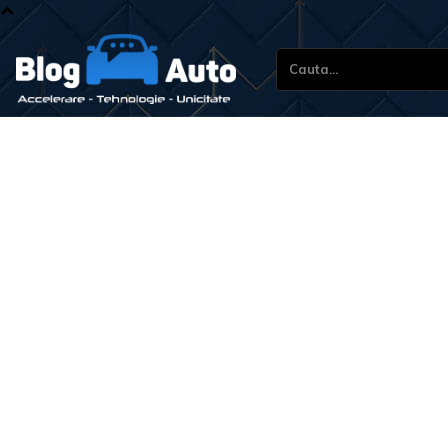
Cauta...
Stir