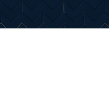
Entertainment
Diverse Noutati
Home & Dec
oare