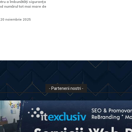
tru a îmbunătăți siguranța
iind numărul tot mai mare de
20 noiembrie 2025
- Partenerii nostri -