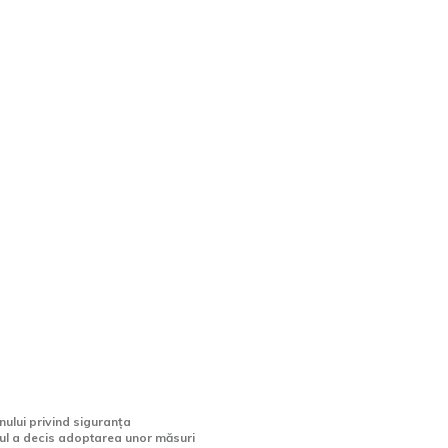
Toate trecerile de
n orașe și municipii
hipate cu semafoare
 eliminate
ului privind siguranța
ul a decis adoptarea unor măsuri