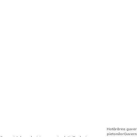
Haos în circulație după
Guvernul: 
explozia de la CET Vest.
pietoni di
Semafoarele sunt inoperative
vor fi ec
în intersecțiile importante din
sau vor fi
București.
Hotărârea guvern
pietonilorGuvern