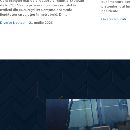
Consecințele exploziei asupra circulațieiExplozia
suplimentare pen
de la CET Vest a provocat un haos notabil în
pietonilor, dat f
traficul din București, influențând dramatic
accidente...
fluiditatea circulației în metropolă. Din...
Diverse Noutati
Diverse Noutati
21 aprilie 2026