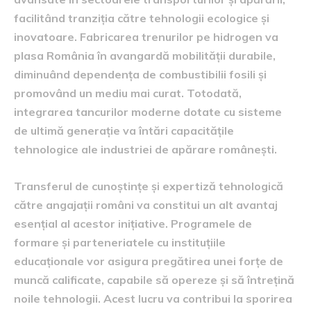
facilitând tranziția către tehnologii ecologice și
inovatoare. Fabricarea trenurilor pe hidrogen va
plasa România în avangardă mobilității durabile,
diminuând dependența de combustibilii fosili și
promovând un mediu mai curat. Totodată,
integrarea tancurilor moderne dotate cu sisteme
de ultimă generație va întări capacitățile
tehnologice ale industriei de apărare românești.
Transferul de cunoștințe și expertiză tehnologică
către angajații români va constitui un alt avantaj
esențial al acestor inițiative. Programele de
formare și parteneriatele cu instituțiile
educaționale vor asigura pregătirea unei forțe de
muncă calificate, capabile să opereze și să întrețină
noile tehnologii. Acest lucru va contribui la sporirea