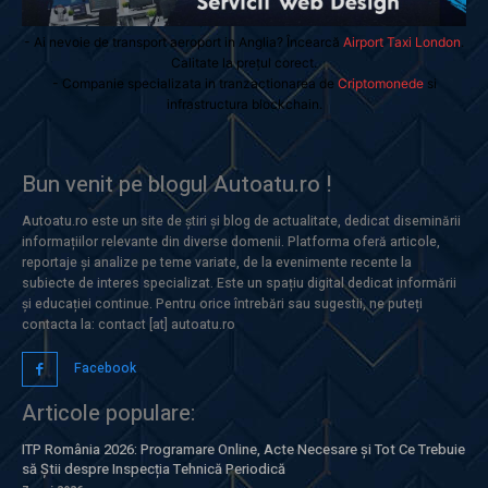
- Ai nevoie de transport aeroport in Anglia? Încearcă
Airport Taxi London
.
Calitate la prețul corect.
- Companie specializata in tranzactionarea de
Criptomonede
si
infrastructura blockchain.
Bun venit pe blogul Autoatu.ro !
Autoatu.ro este un site de știri și blog de actualitate, dedicat diseminării
informațiilor relevante din diverse domenii. Platforma oferă articole,
reportaje și analize pe teme variate, de la evenimente recente la
subiecte de interes specializat. Este un spațiu digital dedicat informării
și educației continue. Pentru orice întrebări sau sugestii, ne puteți
contacta la: contact [at] autoatu.ro
Facebook
Articole populare:
ITP România 2026: Programare Online, Acte Necesare și Tot Ce Trebuie
să Știi despre Inspecția Tehnică Periodică