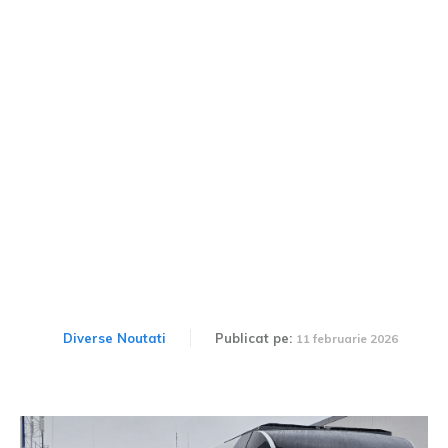
Un uriaș asiatic plănuiește
să fabrice trenuri pe
hidrogen în România și să
ofere tancuri.
Diverse Noutati
Publicat pe:
11 februarie 2026