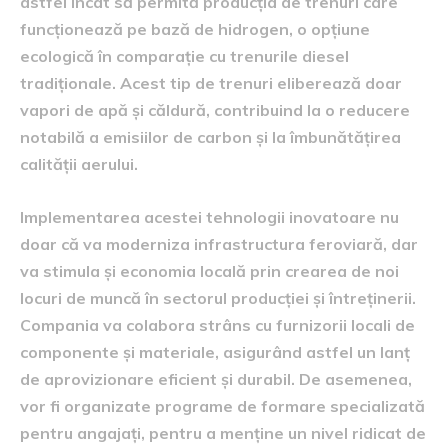
astfel încât să permită producția de trenuri care
funcționează pe bază de hidrogen, o opțiune
ecologică în comparație cu trenurile diesel
tradiționale. Acest tip de trenuri eliberează doar
vapori de apă și căldură, contribuind la o reducere
notabilă a emisiilor de carbon și la îmbunătățirea
calității aerului.
Implementarea acestei tehnologii inovatoare nu
doar că va moderniza infrastructura feroviară, dar
va stimula și economia locală prin crearea de noi
locuri de muncă în sectorul producției și întreținerii.
Compania va colabora strâns cu furnizorii locali de
componente și materiale, asigurând astfel un lanț
de aprovizionare eficient și durabil. De asemenea,
vor fi organizate programe de formare specializată
pentru angajați, pentru a menține un nivel ridicat de