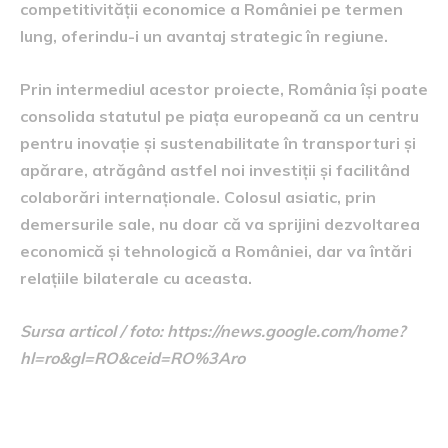
competitivității economice a României pe termen
lung, oferindu-i un avantaj strategic în regiune.
Prin intermediul acestor proiecte, România își poate
consolida statutul pe piața europeană ca un centru
pentru inovație și sustenabilitate în transporturi și
apărare, atrăgând astfel noi investiții și facilitând
colaborări internaționale. Colosul asiatic, prin
demersurile sale, nu doar că va sprijini dezvoltarea
economică și tehnologică a României, dar va întări
relațiile bilaterale cu aceasta.
Sursa articol / foto: https://news.google.com/home?
hl=ro&gl=RO&ceid=RO%3Aro