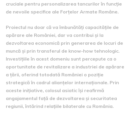
cruciale pentru personalizarea tancurilor în funcție
de nevoile specifice ale Forțelor Armate Române.
Proiectul nu doar că va îmbunătăți capacitățile de
apărare ale României, dar va contribui și la
dezvoltarea economică prin generarea de locuri de
muncă și prin transferul de know-how tehnologic.
Investițiile în acest domeniu sunt percepute ca o
oportunitate de revitalizare a industriei de apărare
a țării, oferind totodată României o poziție
strategică în cadrul alianțelor internaționale. Prin
aceste inițiative, colosul asiatic își reafirmă
angajamentul față de dezvoltarea și securitatea
regiunii, întărind relațiile bilaterale cu România.
Impactul economic și