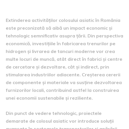
tehnologic
Extinderea activităților colosului asiatic în România
este preconizată să aibă un impact economic și
tehnologic semnificativ asupra țării. Din perspectiva
economică, investițiile în fabricarea trenurilor pe
hidrogen și livrarea de tancuri moderne vor crea
multe locuri de muncă, atât direct în fabrici și centre
de cercetare și dezvoltare, cât și indirect, prin
stimularea industriilor adiacente. Creșterea cererii
de componente și materiale va susține dezvoltarea
furnizorilor locali, contribuind astfel la construirea
unei economii sustenabile și reziliente.
Din punct de vedere tehnologic, proiectele
demarate de colosul asiatic vor introduce soluții
avansate în sectoarele transporturilor și apărării,