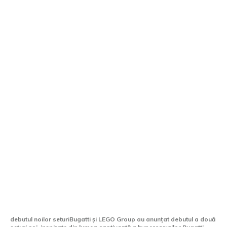
Bugatti și LEGO Group introduc două
seturi noi inspirate de lumea
hypercarurilor
debutul noilor seturiBugatti și LEGO Group au anunțat debutul a două