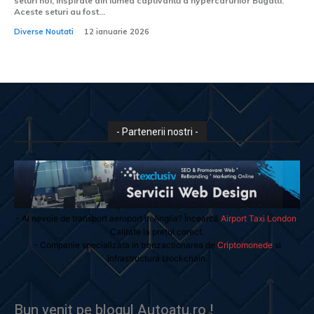
seturi noi, inspirate din lumea captivantă a hypercarurilor Bugatti.
Aceste seturi au fost...
Diverse Noutati
12 ianuarie 2026
- Partenerii nostri -
- Ai nevoie de transport aeroport in Anglia? Încearcă
Airport Taxi London
.
Calitate la prețul corect.
- Companie specializata in tranzactionarea de
Criptomonede
si
infrastructura blockchain.
Bun venit pe blogul Autoatu.ro !