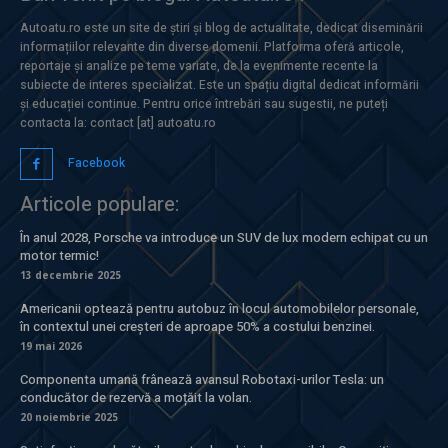
Autoatu.ro este un site de știri și blog de actualitate, dedicat diseminării
informațiilor relevante din diverse domenii. Platforma oferă articole,
reportaje și analize pe teme variate, de la evenimente recente la
subiecte de interes specializat. Este un spațiu digital dedicat informării
și educației continue. Pentru orice întrebări sau sugestii, ne puteți
contacta la: contact [at] autoatu.ro
Facebook
Articole populare:
În anul 2028, Porsche va introduce un SUV de lux modern echipat cu un
motor termic!
13 decembrie 2025
Americanii optează pentru autobuz în locul automobilelor personale,
în contextul unei creșteri de aproape 50% a costului benzinei.
19 mai 2026
Componenta umană frânează avansul Robotaxi-urilor Tesla: un
conducător de rezervă a moțăit la volan.
20 noiembrie 2025