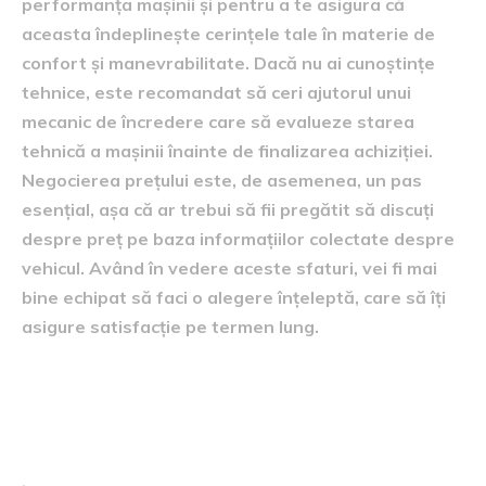
performanța mașinii și pentru a te asigura că
aceasta îndeplinește cerințele tale în materie de
confort și manevrabilitate. Dacă nu ai cunoștințe
tehnice, este recomandat să ceri ajutorul unui
mecanic de încredere care să evalueze starea
tehnică a mașinii înainte de finalizarea achiziției.
Negocierea prețului este, de asemenea, un pas
esențial, așa că ar trebui să fii pregătit să discuți
despre preț pe baza informațiilor colectate despre
vehicul. Având în vedere aceste sfaturi, vei fi mai
bine echipat să faci o alegere înțeleptă, care să îți
asigure satisfacție pe termen lung.
Recomandări pentru
întreținere și verificare