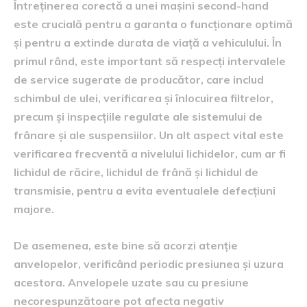
Întreținerea corectă a unei mașini second-hand
este crucială pentru a garanta o funcționare optimă
și pentru a extinde durata de viață a vehiculului. În
primul rând, este important să respecți intervalele
de service sugerate de producător, care includ
schimbul de ulei, verificarea și înlocuirea filtrelor,
precum și inspecțiile regulate ale sistemului de
frânare și ale suspensiilor. Un alt aspect vital este
verificarea frecventă a nivelului lichidelor, cum ar fi
lichidul de răcire, lichidul de frână și lichidul de
transmisie, pentru a evita eventualele defecțiuni
majore.
De asemenea, este bine să acorzi atenție
anvelopelor, verificând periodic presiunea și uzura
acestora. Anvelopele uzate sau cu presiune
necorespunzătoare pot afecta negativ