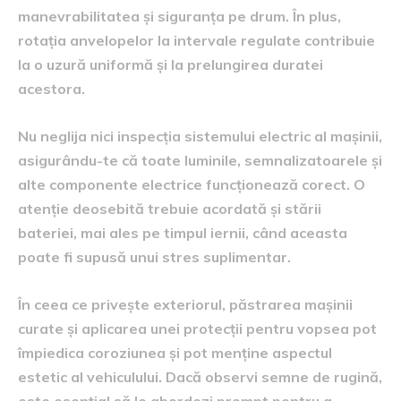
manevrabilitatea și siguranța pe drum. În plus,
rotația anvelopelor la intervale regulate contribuie
la o uzură uniformă și la prelungirea duratei
acestora.
Nu neglija nici inspecția sistemului electric al mașinii,
asigurându-te că toate luminile, semnalizatoarele și
alte componente electrice funcționează corect. O
atenție deosebită trebuie acordată și stării
bateriei, mai ales pe timpul iernii, când aceasta
poate fi supusă unui stres suplimentar.
În ceea ce privește exteriorul, păstrarea mașinii
curate și aplicarea unei protecții pentru vopsea pot
împiedica coroziunea și pot menține aspectul
estetic al vehiculului. Dacă observi semne de rugină,
este esențial să le abordezi prompt pentru a