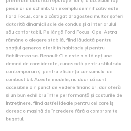
preferate datorită reputației lor și a accesibilității
pieselor de schimb. Un exemplu semnificativ este
Ford Focus, care a câștigat dragostea multor șoferi
datorită dinamicii sale de condus și a interiorului
său confortabil. Pe lângă Ford Focus, Opel Astra
rămâne o alegere stabilă, fiind lăudată pentru
spațiul generos oferit în habitaclu și pentru
fiabilitatea sa. Renault Clio este o altă opțiune
demnă de considerate, cunoscută pentru stilul său
contemporan și pentru eficiența consumului de
combustibil. Aceste modele, nu doar că sunt
accesibile din punct de vedere financiar, dar oferă
și un bun echilibru între performanță și costurile de
întreținere, fiind astfel ideale pentru cei care își
doresc o mașină de încredere fără a compromite
bugetul.