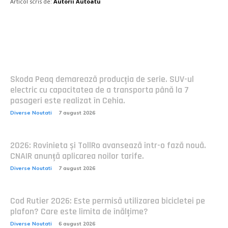
Articol scris de:
Autorii Autoatu
Postari fresh:
Skoda Peaq demarează producția de serie. SUV-ul
electric cu capacitatea de a transporta până la 7
pasageri este realizat în Cehia.
Diverse Noutati
7 august 2026
2026: Rovinieta și TollRo avansează într-o fază nouă.
CNAIR anunță aplicarea noilor tarife.
Diverse Noutati
7 august 2026
Cod Rutier 2026: Este permisă utilizarea bicicletei pe
plafon? Care este limita de înălțime?
Diverse Noutati
6 august 2026