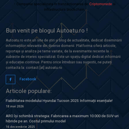
- Companie specializata in tranzactionarea de
Criptomonede
si
infrastructura blockchain.
Bun venit pe blogul Autoatu.ro !
Autoatu.ro este un site de știri și blog de actualitate, dedicat diseminării
informațiilor relevante din diverse domenii. Platforma oferă articole,
reportaje și analize pe teme variate, de la evenimente recente la
subiecte de interes specializat. Este un spațiu digital dedicat informării
și educației continue. Pentru orice întrebări sau sugestii, ne puteți
contacta la: contact [at] autoatu.ro
Facebook
Articole populare:
Fiabilitatea modelului Hyundai Tucson 2025: Informații esențiale!
18 mai 2026
ARO își schimbă strategia: Fabricarea a maximum 10.000 de SUV-uri
hibride pe an. Costul primului model
16 decembrie 2025