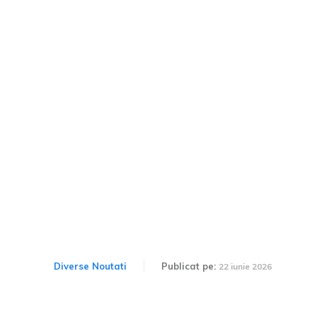
Cele mai bune 10
automobile second-hand
accesibile ca opțiune la
modelele noi: Ce poți
cumpăra cu 4.500 de euro?
Diverse Noutati
Publicat pe:
22 iunie 2026