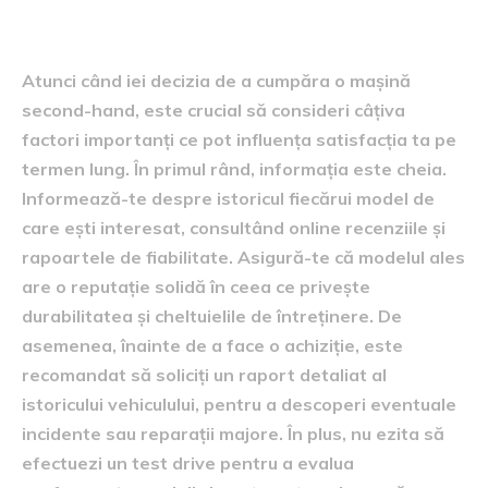
Îndrumări pentru achiziție
Atunci când iei decizia de a cumpăra o mașină
second-hand, este crucial să consideri câțiva
factori importanți ce pot influența satisfacția ta pe
termen lung. În primul rând, informația este cheia.
Informează-te despre istoricul fiecărui model de
care ești interesat, consultând online recenziile și
rapoartele de fiabilitate. Asigură-te că modelul ales
are o reputație solidă în ceea ce privește
durabilitatea și cheltuielile de întreținere. De
asemenea, înainte de a face o achiziție, este
recomandat să soliciți un raport detaliat al
istoricului vehiculului, pentru a descoperi eventuale
incidente sau reparații majore. În plus, nu ezita să
efectuezi un test drive pentru a evalua