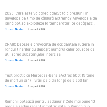
2026: Care este valoarea adecvată a presiunii în
anvelope pe timp de căldură extremă? Anvelopele de
iarnă pot să explodeze la temperaturi ce depășesc...
Diverse Noutati
6 august 2026
CNAIR: Decesele provocate de accidentele rutiere în
rândul tinerilor au depășit numărul celor cauzate de
utilizarea substanțelor interzise.
Diverse Noutati
6 august 2026
Test practic cu Mercedes-Benz eActros 600: 15 tone
de mărfuri și 17 livrări pe o distanță de 6.650 km
Diverse Noutati
6 august 2026
Românii optează pentru sedanuri? Cele mai bune 10
modele sedan recent înmatriculate în România în