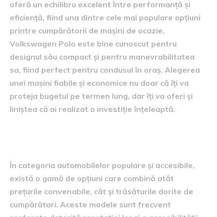
oferă un echilibru excelent între performanță și
eficiență, fiind una dintre cele mai populare opțiuni
printre cumpărătorii de mașini de ocazie.
Volkswagen Polo este bine cunoscut pentru
designul său compact și pentru manevrabilitatea
sa, fiind perfect pentru condusul în oraș. Alegerea
unei mașini fiabile și economice nu doar că îți va
proteja bugetul pe termen lung, dar îți va oferi și
liniștea că ai realizat o investiție înțeleaptă.
Modele renumite și accesibile
În categoria automobilelor populare și accesibile,
există o gamă de opțiuni care combină atât
prețurile convenabile, cât și trăsăturile dorite de
cumpărători. Aceste modele sunt frecvent